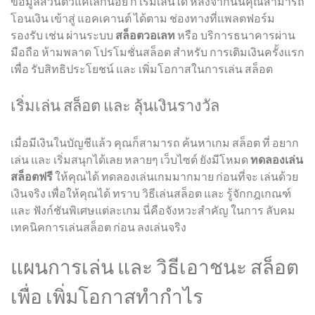
ข้อมูลส่วนตัวแค่เล็กน้อย ก็ เริ่มเล่นได้ หลังจากนั้นคุณสามารถ
โอนเงิน เข้าสู่ แอคเคานต์ ได้ตาม ช่องทางที่แพลตฟอร์ม
รองรับ เช่น ผ่านระบบ
สล็อตวอเลท
หรือ บริการธนาคารผ่าน
มือถือ ห้ามพลาด โปรโมชั่นสล็อต สำหรับ การเติมเงินครั้งแรก
เพื่อ รับสิทธิประโยชน์ และ เพิ่มโอกาสในการเล่น สล็อต
เริ่มเล่น สล็อต และ ลุ้นเงินรางวัล
เมื่อมีเงินในบัญชีแล้ว คุณก็สามารถ ค้นหาเกม สล็อต ที่ อยาก
เล่น และ เริ่มสนุกได้เลย หลายๆ เว็บไซต์ ยังมีโหมด
ทดลองเล่น
สล็อตฟรี
ให้คุณได้ ทดลองเล่นเกมมากมาย ก่อนที่จะ เล่นด้วย
เงินจริง เพื่อให้คุณได้ ทราบ วิธีเล่นสล็อต และ รู้จักกฎเกณฑ์
และ ฟังก์ชันพิเศษแต่ละเกม นี่คือจังหวะสำคัญ ในการ ลับคม
เทคนิคการเล่นสล็อต ก่อน ลงเล่นจริง
แผนการเล่น และ วิธีเอาชนะ สล็อต
เพื่อ เพิ่มโอกาสทำกำไร