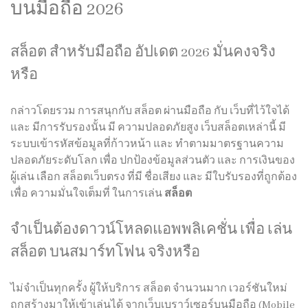
บนมือถือ 2026
สล็อต สำหรับมือถือ อัปเดต 2026 มั่นคงจริง
หรือ
กล่าวโดยรวม การสนุกกับ สล็อต ผ่านมือถือ กับ เว็บที่ไว้ใจได้
และ มีการรับรองนั้น มี ความปลอดภัยสูง เว็บสล็อตเหล่านี้ มี
ระบบเข้ารหัสข้อมูลที่ก้าวหน้า และ ทำตามมาตรฐานความ
ปลอดภัยระดับโลก เพื่อ ปกป้องข้อมูลส่วนตัว และ การเงินของ
ผู้เล่น เลือก สล็อตเว็บตรง ที่มี ชื่อเสียง และ มีใบรับรองที่ถูกต้อง
เ
พื่อ
ความมั่นใจเต็มที่ ในการเล่น
สล็อต
จำเป็นต้องดาวน์โหลดแอพพลิเคชั่น เพื่อ เล่น
สล็อต บนสมาร์ทโฟน จริงหรือ
ไม่จำเป็นทุกครั้ง ผู้ให้บริการ สล็อต จำนวนมาก เวอร์ชันใหม่
ถูกสร้างมาให้เข้าเล่นได้ จากเว็บเบราว์เซอร์บนมือถือ (Mobile