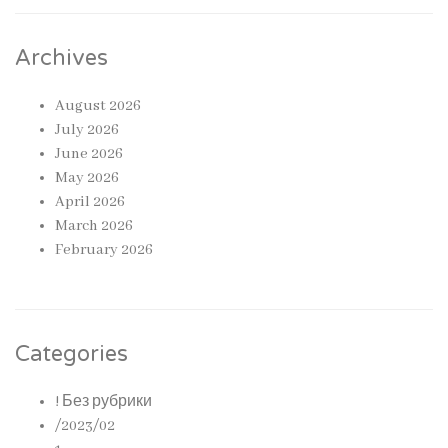
Archives
August 2026
July 2026
June 2026
May 2026
April 2026
March 2026
February 2026
Categories
! Без рубрики
/2023/02