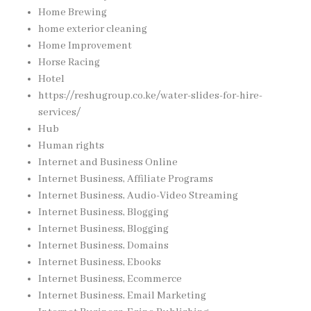
Home Brewing
home exterior cleaning
Home Improvement
Horse Racing
Hotel
https://reshugroup.co.ke/water-slides-for-hire-
services/
Hub
Human rights
Internet and Business Online
Internet Business, Affiliate Programs
Internet Business, Audio-Video Streaming
Internet Business, Blogging
Internet Business, Blogging
Internet Business, Domains
Internet Business, Ebooks
Internet Business, Ecommerce
Internet Business, Email Marketing