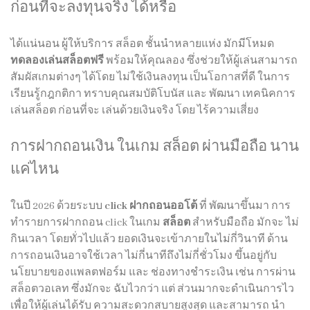
ก่อนที่จะลงทุนจริง ได้หรือ
ได้แน่นอน ผู้ให้บริการ สล็อต ชั้นนำหลายแห่ง มักมีโหมด
ทดลองเล่นสล็อตฟรี
พร้อมให้คุณลอง ซึ่งช่วยให้ผู้เล่นสามารถ
สัมผัสเกมต่างๆ ได้โดย ไม่ใช้เงินลงทุน เป็นโอกาสที่ดี ในการ
เรียนรู้กฎกติกา ทราบคุณสมบัติโบนัส และ พัฒนา เทคนิคการ
เล่นสล็อต ก่อนที่จะ เล่นด้วยเงินจริง โดย ไร้ความเสี่ยง
การฝากถอนเงิน ในเกม สล็อต ผ่านมือถือ นาน
แค่ไหน
ในปี 2026 ด้วยระบบ
click ฝากถอนออโต้
ที่ พัฒนาขึ้นมา การ
ทำรายการฝากถอน
click
ในเกม
สล็อต
สำหรับมือถือ มักจะ ไม่
กินเวลา โดยทั่วไปแล้ว ยอดเงินจะเข้าภายในไม่กี่วินาที ด้าน
การถอนเงินอาจใช้เวลา ไม่กี่นาทีถึงไม่กี่ชั่วโมง ขึ้นอยู่กับ
นโยบายของแพลตฟอร์ม และ ช่องทางชำระเงิน เช่น การผ่าน
สล็อตวอเลท ซึ่งมักจะ ฉับไวกว่า แต่ ส่วนมากจะดำเนินการไว
เพื่อให้ผู้เล่นได้รับ ความสะดวกสบายสูงสุด และสามารถ นำ