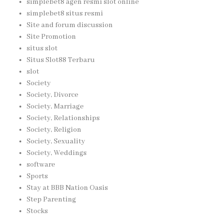
simplebet8 agen resmi slot online
simplebet8 situs resmi
Site and forum discussion
Site Promotion
situs slot
Situs Slot88 Terbaru
slot
Society
Society, Divorce
Society, Marriage
Society, Relationships
Society, Religion
Society, Sexuality
Society, Weddings
software
Sports
Stay at BBB Nation Oasis
Step Parenting
Stocks