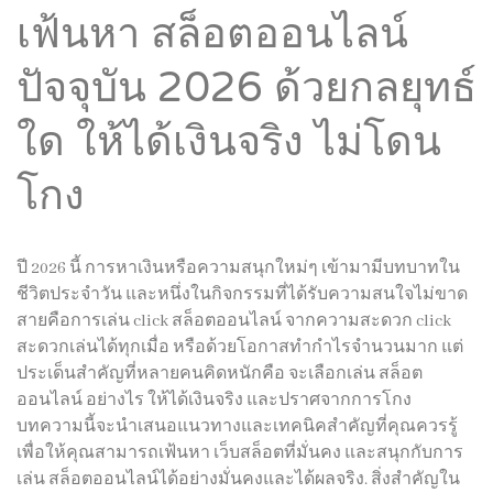
เฟ้นหา สล็อตออนไลน์
ปัจจุบัน 2026 ด้วยกลยุทธ์
ใด ให้ได้เงินจริง ไม่โดน
โกง
ปี 2026 นี้ การหาเงินหรือความสนุกใหม่ๆ เข้ามามีบทบาทใน
ชีวิตประจำวัน และหนึ่งในกิจกรรมที่ได้รับความสนใจไม่ขาด
สายคือการเล่น click สล็อตออนไลน์ จากความสะดวก click
สะดวกเล่นได้ทุกเมื่อ หรือด้วยโอกาสทำกำไรจำนวนมาก แต่
ประเด็นสำคัญที่หลายคนคิดหนักคือ จะเลือกเล่น สล็อต
ออนไลน์ อย่างไร ให้ได้เงินจริง และปราศจากการโกง
บทความนี้จะนำเสนอแนวทางและเทคนิคสำคัญที่คุณควรรู้
เพื่อให้คุณสามารถเฟ้นหา เว็บสล็อตที่มั่นคง และสนุกกับการ
เล่น สล็อตออนไลน์ได้อย่างมั่นคงและได้ผลจริง. สิ่งสำคัญใน