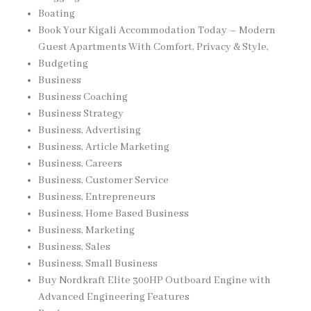
Boating
Book Your Kigali Accommodation Today – Modern
Guest Apartments With Comfort, Privacy & Style,
Budgeting
Business
Business Coaching
Business Strategy
Business, Advertising
Business, Article Marketing
Business, Careers
Business, Customer Service
Business, Entrepreneurs
Business, Home Based Business
Business, Marketing
Business, Sales
Business, Small Business
Buy Nordkraft Elite 300HP Outboard Engine with
Advanced Engineering Features