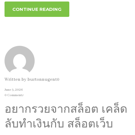
CONTINUE READING
Written by
burtonnugent0
June 3, 2026
0 Comments
อยากรวยจากสล็อต เคล็ด
ลับทำเงินกับ สล็อตเว็บ