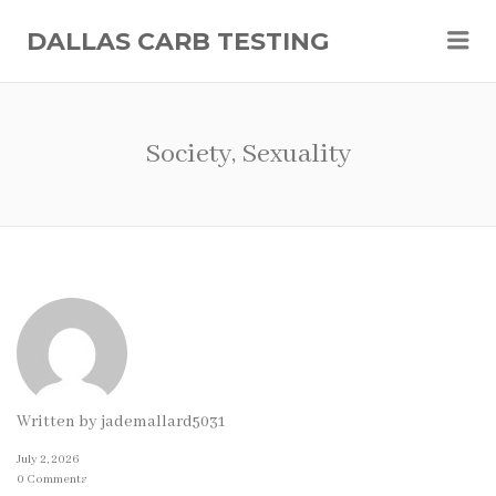
Me
DALLAS CARB TESTING
Society, Sexuality
Written by
jademallard5031
July 2, 2026
0 Comments