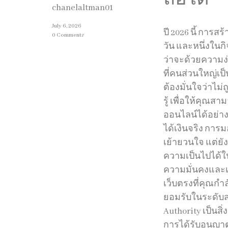
chanelaltman01
July 6, 2026
ปี 2026 นี้ การ
0 Comments
วัน และหนึ่งใน
ว่าจะด้วยความง่า
ที่คนส่วนใหญ่เป็
ต้องมั่นใจว่าไ
รู้ เพื่อให้คุณส
ออนไลน์ได้อย่าง
ได้เงินจริง การ
เย้ายวนใจ แต่ย
ความเป็นไปได้ใน
ความมั่นคงและเ
เว็บตรงที่คุณกำล
ยอมรับในระดับสา
Authority เป็นส
การได้รับอนุญา