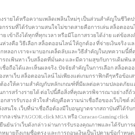
สร้างรายได้หรือความเพลิดเพลินใหม่ๆ เป็นส่วนสำคัญในชีวิต
กิจกรรมที่ได้รับความสนใจไม่ขาดสายคือการเล่น สล็อตออนไ
ย เข้าถึงได้ทุกที่ทุกเวลา หรือมีโอกาสรวยได้ง่าย แต่ข้อสง
นห่วงคือ วิธีเลือก สล็อตออนไลน์ ให้ถูกต้อง ที่จ่ายเงินจริง 
ม่ถูกหลอก เราจะมาบอกเคล็ดลับและวิธีสำคัญในบทความนี้ที
ามารถเฟ้นหา เว็บสล็อตที่มั่นคง และมีความสุขกับการเดิมพัน 
เชื่อถือได้และเห็นผลจริง. ปัจจัยสำคัญในการเลือก สล็อตอ
มองหาเว็บ สล็อตออนไลน์ ไม่เพียงแต่เกมกราฟิกดีๆหรือข้อเส
ังต้องให้ความสำคัญกับหลักเกณฑ์ที่มีผลต่อความปลอดภัยแ
การสร้างรายได้ ต่อไปนี้คือสิ่งที่คุณควรพิจารณาอย่างถี่ถ้ว
อกสารรับรอง หัวใจสำคัญคือความน่าเชื่อถือของเว็บไซต์ ส
ังสนใจ. เว็บที่น่าเชื่อถือต้องมีใบอนุญาตจากสถาบันที่ได้รับ
กล เช่น PAGCOR, click MGA หรือ Curacao Gaming click
ิ่งยืนยันว่าเว็บดังกล่าว ผ่านการรับรองคุณภาพและได้รับการ
ตหมายถึงเกมซื่อตรง และการถอนเงินเป็นไปตามข้อกำหนด.