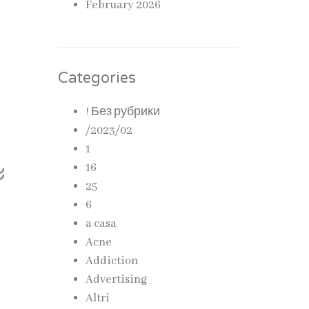
February 2026
Categories
! Без рубрики
/2023/02
1
ะ
16
25
6
a casa
Acne
Addiction
Advertising
Altri