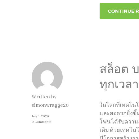
CONTINUE 
สล็อต บ
ทุกเวลา
Written by
ในโลกที่เทคโนโล
simonwragge20
และสะดวกยิ่งขึ
July 1, 2026
โฟน ได้รับความส
0 Comments
เดิม ด้วยเทคโนโล
มีโอกาสสร้างราย