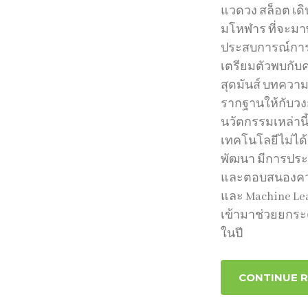
แวดวง สล็อต เดิน
มโหฬาร ที่จะมาพ
ประสบการณ์การเล
เตรียมตัวพบกับ
สุดมันส์ บทควา
รากฐานให้กับวงก
นวัตกรรมเหล่านี้
เทคโนโลยีไม่ได้
พัฒนา มีการประย
และตอบสนองความต
และ Machine Lea
เข้ามาช่วยยกระ
ในปี
CONTINUE 