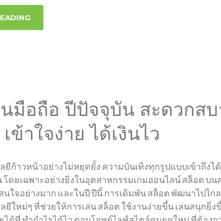
READING
นมือถือ ปีปัจจุบัน สะดวกส
 เข้าใจง่าย ได้เงินไว
ยีก้าวหน้าอย่างไม่หยุดยั้ง ความบันเทิงทุกรูปแบบเข้าถึงได้
้น โดยเฉพาะอย่างยิ่งในอุตสาหกรรมเกมออนไลน์ สล็อต บน
นใจอย่างมาก และในปี ปีนี้ การเดิมพัน สล็อต พัฒนาไปไกล
ยีใหม่ๆ ที่ช่วยให้การเล่น สล็อต ใช้งานง่ายขึ้น เล่นสนุกยิ่งข
ได้ที่ ทำกำไรได้ไว ตอบโจทย์ไลฟ์สไตล์คนยุคใหม่ ที่ต้องก