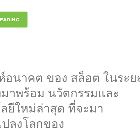
READING
ะห์อนาคต ของ สล็อต ในระย
ี่มาพร้อม นวัตกรรมและ
ยีใหม่ล่าสุด ที่จะมา
นแปลงโลกของ