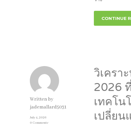
CONTINUE 
วิเครา
2026 ท
เทคโนโล
Written by
jademallard5031
เปลี่ย
July 4, 2026
0 Comments