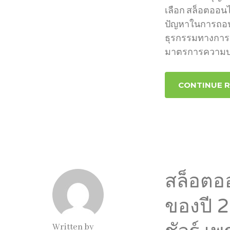
เลือก สล็อตออนไ
ปัญหาในการถอนเ
ธุรกรรมทางการเ
มาตรการความปลอ
CONTINUE 
สล็อตออ
ของปี 2
Written by