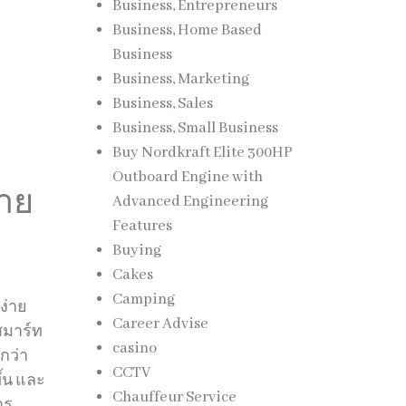
Business, Entrepreneurs
Business, Home Based
Business
Business, Marketing
Business, Sales
Business, Small Business
Buy Nordkraft Elite 300HP
Outboard Engine with
บาย
Advanced Engineering
Features
Buying
Cakes
Camping
ง่าย
Career Advise
สมาร์ท
casino
กว่า
CCTV
ึ้น และ
Chauffeur Service
าร