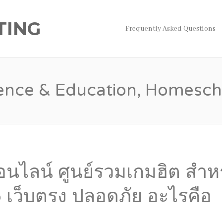
TING
Frequently Asked Questions
ence & Education, Homesch
นไลน์ ศูนย์รวมเกมฮิต สำห
 เว็บตรง ปลอดภัย อะไรคือ