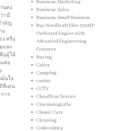
Business, Marketing
ท่านคง
Business, Sales
ว่า มี
Business, Small Business
สำคัญ
Buy Nordkraft Elite 300HP
าง
Outboard Engine with
รง หรือ
Advanced Engineering
ภัยและ
Features
อผู้ให้
Buying
อมต่อ
Cakes
อ
Camping
งมั่นใจ
casino
ีที่เด่น
CCTV
ง การ
Chauffeur Service
Cinematografia
Classic Cars
Cleaning
Collectibles