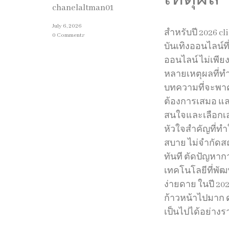
chanelaltman01
July 6, 2026
สำหรับปี 2026 cl
0 Comments
บันเทิงออนไลน์ที
ออนไลน์ ไม่เพียง
หลายเหตุผลที่ทำ
บทความที่จะพาคุ
ต้องการเสมอ และ
สนใจและเลือกเล่
หัวใจสำคัญที่ท
สบาย ไม่จำกัดสถ
ทันที ตัดปัญหา
เทคโนโลยีที่พัฒ
ง่ายดาย ในปี 2
ก้าวหน้าไปมาก 
เป็นไปได้อย่างรา