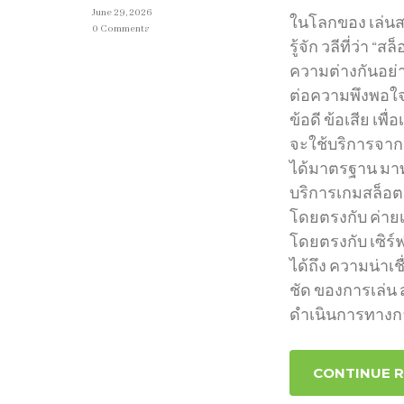
June 29, 2026
ในโลกของ เล่นสล
0 Comments
รู้จัก วลีที่ว่า “
ความต่างกันอย่
ต่อความพึงพอใจ
ข้อดี ข้อเสีย เ
จะใช้บริการจาก 
ได้มาตรฐาน มาทำ
บริการเกมสล็อตอ
โดยตรงกับ ค่ายเ
โดยตรงกับ เซิร์ฟ
ได้ถึง ความน่าเชื
ชัด ของการเล่น 
ดำเนินการทางการ
CONTINUE 