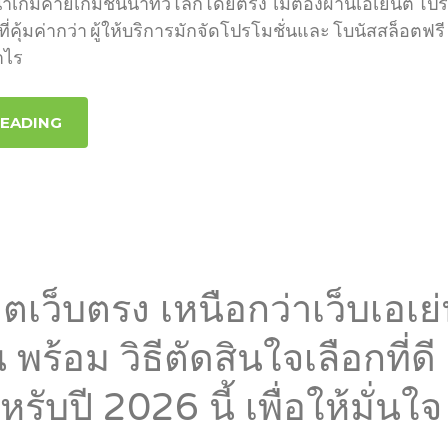
นาเกมค่ายเกมชั้นนำทั่วโลกโดยตรง ไม่ต้องผ่านเอเย่นต์ โปร
่คุ้มค่ากว่า ผู้ให้บริการมักจัดโปรโมชั่นและ โบนัสสล็อตฟรี ท
ำไร
READING
ตเว็บตรง เหนือกว่าเว็บเอเย่
พร้อม วิธีตัดสินใจเลือกที่ดี
ำหรับปี 2026 นี้ เพื่อให้มั่นใจ