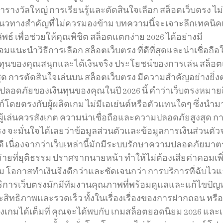
างวัลใหญ่ การเรียนรู้และตัดสินใจเลือก สล็อตเว็บตรง ไม
็นแนวทางสำคัญที่ไม่ควรมองข้าม บทความนี้จะเจาะลึกเทคนิ
ลัพธ์ เพื่อช่วยให้คุณพิชิต สล็อตแตกง่าย 2026 ได้อย่างมี
มแนะนำวิธีการเลือก สล็อตเว็บตรง ที่ดีที่สุดและน่าเชื่อถือใน
งทุนของคุณสนุกและได้เงินจริง ประโยชน์ของการเล่น สล็อต
ุด การตัดสินใจเล่นบน สล็อตเว็บตรง มีความสำคัญอย่างยิ่ง
ลอดภัยของเงินทุนของคุณในปี 2026 นี้ คำว่าเว็บตรงหมาย
์โดยตรงกับผู้ผลิตเกม ไม่มีเอเย่นต์หรือตัวแทนใดๆ ซึ่งนำมา
ี่ผู้เล่นควรสังเกต ความน่าเชื่อถือและความปลอดภัยสูงสุด ก
รง จะมั่นใจได้เลยว่าข้อมูลส่วนตัวและข้อมูลการเงินส่วนตัว
ดี เนื่องจากว่าเว็บเหล่านี้มักมีระบบรักษาความปลอดภัยมา
ายที่ยุติธรรม ปราศจากนายหน้า ทำให้ไม่ต้องเสียค่าคอมเพ
ม โอกาสทำเงินจึงดีกว่าและชัดเจนกว่า การบริการที่ฉับไว
้บริการเว็บตรงมักมีทีมงานคุณภาพที่พร้อมดูแลและแก้ไขปัญ
ะสิทธิภาพและรวดเร็ว ทั้งในเรื่องเรื่องของการฝากถอน หรื
ึงเกมได้เต็มที่ คุณจะได้พบกับ เกมสล็อตยอดนิยม 2026 และ