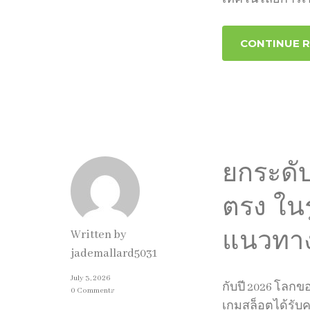
CONTINUE 
ยกระดั
ตรง ในร
แนวทางพ
Written by
jademallard5031
July 3, 2026
กับปี 2026 โลกข
0 Comments
เกมสล็อตได้รับค