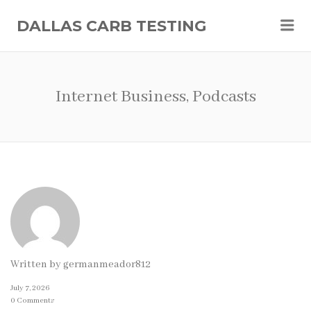
Me
DALLAS CARB TESTING
Internet Business, Podcasts
Written by
germanmeador812
July 7, 2026
0 Comments