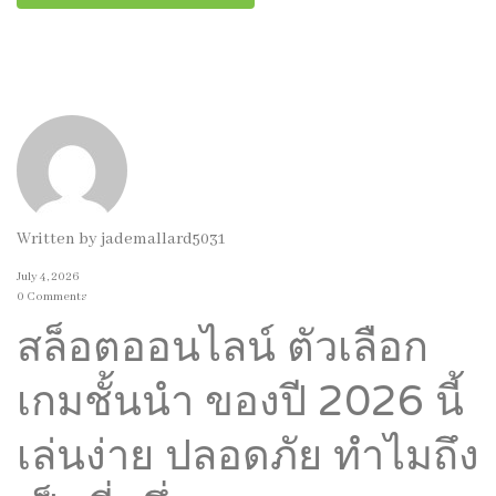
Written by
jademallard5031
July 4, 2026
0 Comments
สล็อตออนไลน์ ตัวเลือก
เกมชั้นนำ ของปี 2026 นี้
เล่นง่าย ปลอดภัย ทำไมถึง