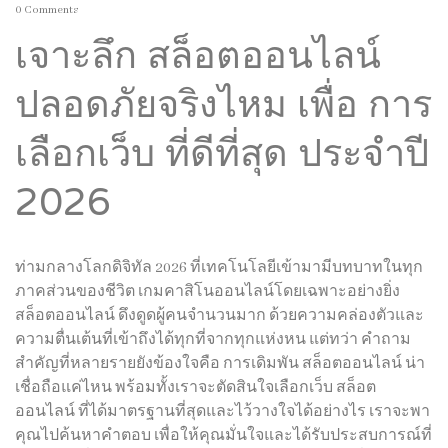
0 Comments
เจาะลึก สล็อตออนไลน์
ปลอดภัยจริงไหม เพื่อ การ
เลือกเว็บ ที่ดีที่สุด ประจำปี
2026
ท่ามกลางโลกดิจิทัล 2026 ที่เทคโนโลยีเข้ามามีบทบาทในทุก
ภาคส่วนของชีวิต เกมคาสิโนออนไลน์โดยเฉพาะอย่างยิ่ง
สล็อตออนไลน์ ดึงดูดผู้คนจำนวนมาก ด้วยความคล่องตัวและ
ความตื่นเต้นที่เข้าถึงได้ทุกที่จากทุกแห่งหน แต่ทว่า คำถาม
สำคัญที่หลายรายยังข้องใจคือ การเดิมพัน สล็อตออนไลน์ น่า
เชื่อถือแค่ไหน พร้อมทั้งเราจะตัดสินใจเลือกเว็บ สล็อต
ออนไลน์ ที่ได้มาตรฐานที่สุดและไว้วางใจได้อย่างไร เราจะพา
คุณไปค้นหาคำตอบ เพื่อให้คุณมั่นใจและได้รับประสบการณ์ที่