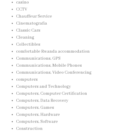
casino
CCTV
Chauffeur Service
Cinematografia
Classic Cars
Cleaning
Collectibles
comfortable Rwanda accommodation
Communications, GPS
Communications, Mobile Phones
Communications, Video Conferencing
computers
Computers and Technology
Computers, Computer Certification
Computers, Data Recovery
Computers, Games
Computers, Hardware
Computers, Software
Construction