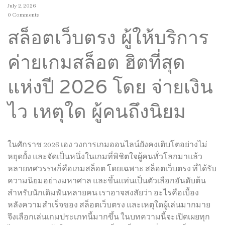
July 2, 2026
0 Comments
สล็อตเว็บตรง ผู้ให้บริการ
ค่ายเกมสล็อต ฮิตที่สุด
แห่งปี 2026 โดย จ่ายเงิน
ไว เหตุใด ผู้คนถึงนิยม
ในศักราช 2026 เอง วงการเกมออนไลน์ยังคงเติบโตอย่างไม่
หยุดยั้ง และจัดเป็นหนึ่งในเกมที่พิชิตใจผู้คนทั่วโลกมาแล้ว
หลายทศวรรษก็คือเกมสล็อต โดยเฉพาะ สล็อตเว็บตรง ที่ได้รับ
ความนิยมอย่างมหาศาล และขึ้นแท่นเป็นตัวเลือกอันดับต้น
สำหรับนักเดิมพันหลายคน เราอาจสงสัยว่า อะไรคือเบื้อง
หลังความสำเร็จของ สล็อตเว็บตรง และเหตุใดผู้เล่นมากมาย
จึงเลือกเล่นเกมประเภทนี้มากขึ้น ในบทความนี้จะเปิดเผยทุก