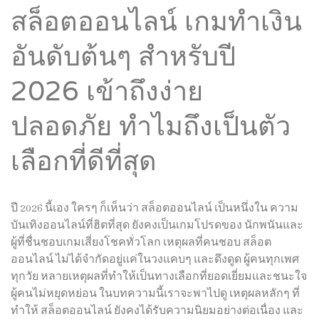
สล็อตออนไลน์ เกมทำเงิน
อันดับต้นๆ สำหรับปี
2026 เข้าถึงง่าย
ปลอดภัย ทำไมถึงเป็นตัว
เลือกที่ดีที่สุด
ปี 2026 นี้เอง ใครๆ ก็เห็นว่า สล็อตออนไลน์ เป็นหนึ่งใน ความ
บันเทิงออนไลน์ที่ฮิตที่สุด ยังคงเป็นเกมโปรดของ นักพนันและ
ผู้ที่ชื่นชอบเกมเสี่ยงโชคทั่วโลก เหตุผลที่คนชอบ สล็อต
ออนไลน์ ไม่ได้จำกัดอยู่แค่ในวงแคบๆ และดึงดูด ผู้คนทุกเพศ
ทุกวัย หลายเหตุผลที่ทำให้เป็นทางเลือกที่ยอดเยี่ยมและชนะใจ
ผู้คนไม่หยุดหย่อน ในบทความนี้เราจะพาไปดู เหตุผลหลักๆ ที่
ทำให้ สล็อตออนไลน์ ยังคงได้รับความนิยมอย่างต่อเนื่อง และ