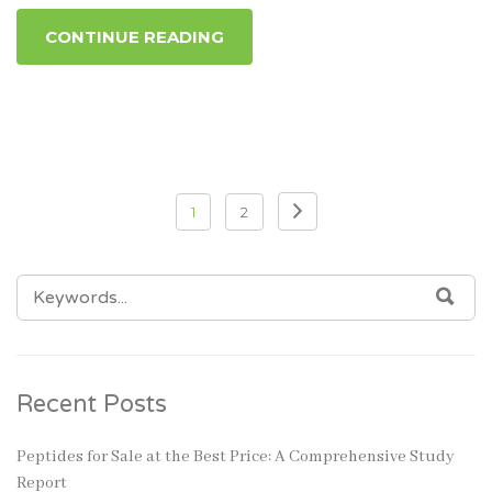
CONTINUE READING
Posts
1
2
pagination
SEARCH
SEA
FOR:
Recent Posts
Peptides for Sale at the Best Price: A Comprehensive Study
Report