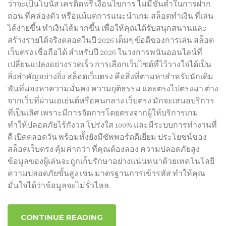
ว่าจะเป็นโบนัส เครดิตฟรี เงื่อนไขการ ไม่มีขั้นต่ำในการฝาก
ถอน ที่คล่องตัว หรือแม้แต่การแนะนำเกม สล็อตทำเงิน ที่เล่น
ได้ง่ายขึ้น ทำเงินได้มากขึ้น เพื่อให้คุณได้รับสนุกสนานและ
สร้างรายได้จริงตลอดในปี 2026 เต็มๆ ข้อดีของการเล่น สล็อต
เว็บตรง เชื่อถือได้ สำหรับปี 2026 ในวงการพนันออนไลน์ที่
เปลี่ยนแปลงอย่างรวดเร็ว การเลือกเว็บไซต์ที่ไว้วางใจได้เป็น
สิ่งสำคัญอย่างยิ่ง สล็อตเว็บตรง คือสิ่งที่ตามหาสำหรับนักเดิม
พันที่มองหาความมั่นคง ความยุติธรรม และตรงไปตรงมา ต่าง
จากเว็บที่ผ่านเอเย่นต์หรือคนกลาง เว็บตรง มักจะเสนอบริการ
ที่เป็นเลิศ เพราะมีการจัดการโดยตรงจากผู้ให้บริการเกม
ทำให้ปลอดภัยไร้กังวล โปร่งใส 100% และมีระบบการทำงานที่
ดี เปิดตลอดวัน พร้อมทั้งยังมีซัพพอร์ตดีเยี่ยม ประโยชน์ของ
สล็อตเว็บตรง คุ้มค่ากว่า ที่คุณต้องลอง ความปลอดภัยสูง
ข้อมูลของผู้เล่นจะถูกเก็บรักษาอย่างแน่นหนาด้วยเทคโนโลยี
ความปลอดภัยขั้นสูง เช่น มาตรฐานการเข้ารหัส ทำให้คุณ
มั่นใจได้ว่าข้อมูลจะไม่รั่วไหล.
CONTINUE READING