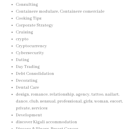
Consulting
Containere modulare, Containere comerciale
Cooking Tips
Corporate Strategy
Cruising
crypto
Cryptocurrency
Cybersecurity
Dating
Day Trading
Debt Consolidation
Decorating
Dental Care
design, romance, relationship, agency, tattoo, nailart,
dance, club, sensual, professional, girls, woman, escort,
private, services
Development
discover Kigali accommodation