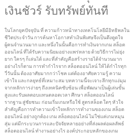
เงินชัวร์ รับทรัพย์ทันที
ในโลกยุคปัจจุบัน ที่ ความก้าวหน้าทางเทคโนโลยีมีอิทธิพลใน
ชีวิตประจำวัน การค้นหาโอกาสทำเงินพิเศษจึงเป็นดึงดูดใจ
ผู้คนจำนวนมาก และหนึ่งในนั้นคือการทำเงินจากเกม สล็อต
ออนไลน์ ที่ได้รับความนิยมอย่างแพร่หลาย ด้วยวิธีการไม่ยุ่ง
ยาก ใครๆ ก็เล่นได้ และที่สำคัญคือสร้างรายได้จำนวนมาก
อย่างไรก็ตาม การทำกำไรจาก สล็อตออนไลน์ ให้ได้กำไรทุก
วี่วันนั้น ต้องอาศัยมากกว่าโชค แต่ต้องอาศัยความรู้ ความ
เข้าใจ และกลยุทธ์ที่เหมาะสม บทความนี้จะเจาะลึกทุกแง่มุม
จากหลักการง่ายๆ ถึงเทคนิคซับซ้อน เพื่อพัฒนาเป็นผู้เล่นขั้น
สูงและรับผลตอบแทนตลอดเวลา ศึกษา สล็อตออนไลน์
รากฐาน สู่ชัยชนะ ก่อนเริ่มเกมหรือใช้ สูตรสล็อต ใดๆ หัวใจ
สำคัญคือการทำความเข้าใจหลักการทำงานของเกม สล็อต
ออนไลน์ อย่างถูกต้อง เกม สล็อตออนไลน์ ไม่ใช่แค่เกมหมุน
สุ่ม แต่มีกระบวนการและปัจจัยหลายอย่างที่ส่งผลต่อผลลัพธ์
สล็อตออนไลน์ ทำงานอย่างไร องค์ประกอบหลักของเกม