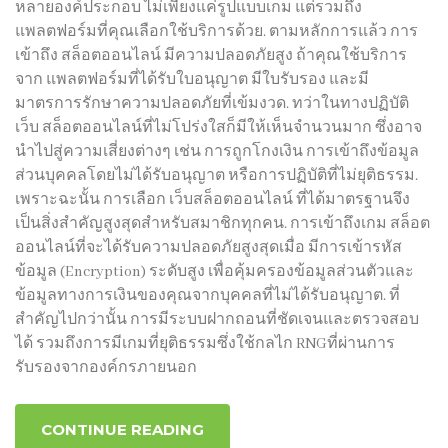
หลายองค์ประกอบ ไม่เพียงแค่รูปแบบเกม แต่รวมถึง
แพลตฟอร์มที่คุณเลือกใช้บริการด้วย. ตามหลักการแล้ว การ
เข้าถึง สล็อตออนไลน์ มีความปลอดภัยสูง ถ้าคุณใช้บริการ
จาก แพลตฟอร์มที่ได้รับใบอนุญาต มีใบรับรอง และมี
มาตรการรักษาความปลอดภัยที่เข้มงวด. ทว่าในทางปฏิบัติ
เว็บ สล็อตออนไลน์ที่ไม่โปร่งใสก็มีให้เห็นจำนวนมาก ซึ่งอาจ
นำไปสู่ความเสี่ยงต่างๆ เช่น การถูกโกงเงิน การเข้าถึงข้อมูล
ส่วนบุคคลโดยไม่ได้รับอนุญาต หรือการปฏิบัติที่ไม่ยุติธรรม.
เพราะฉะนั้น การเลือก เว็บสล็อตออนไลน์ ที่ได้มาตรฐานจึง
เป็นสิ่งสำคัญสูงสุดสำหรับสมาชิกทุกคน. การเข้าถึงเกม สล็อต
ออนไลน์ที่จะได้รับความปลอดภัยสูงสุดเมื่อ มีการเข้ารหัส
ข้อมูล (Encryption) ระดับสูง เพื่อคุ้มครองข้อมูลส่วนตัวและ
ข้อมูลทางการเงินของคุณจากบุคคลที่ไม่ได้รับอนุญาต. ที่
สำคัญไปกว่านั้น การมีระบบฝากถอนที่ชัดเจนและตรวจสอบ
ได้ รวมถึงการมีเกมที่ยุติธรรมซึ่งใช้กลไก RNGที่ผ่านการ
รับรองจากองค์กรภายนอก
CONTINUE READING