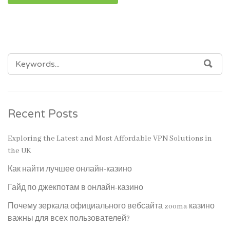
SEARCH
SEA
FOR:
Recent Posts
Exploring the Latest and Most Affordable VPN Solutions in
the UK
Как найти лучшее онлайн-казино
Гайд по джекпотам в онлайн-казино
Почему зеркала официального вебсайта zooma казино
важны для всех пользователей?