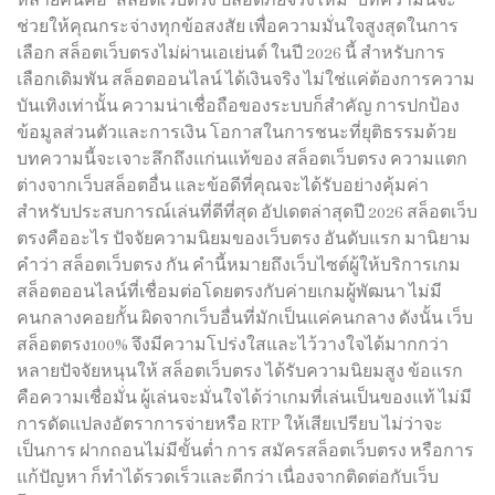
หลายคนคือ “สล็อตเว็บตรง ปลอดภัยจริงไหม” บทความนี้จะ
ช่วยให้คุณกระจ่างทุกข้อสงสัย เพื่อความมั่นใจสูงสุดในการ
เลือก สล็อตเว็บตรงไม่ผ่านเอเย่นต์ ในปี 2026 นี้ สำหรับการ
เลือกเดิมพัน สล็อตออนไลน์ ได้เงินจริง ไม่ใช่แค่ต้องการความ
บันเทิงเท่านั้น ความน่าเชื่อถือของระบบก็สำคัญ การปกป้อง
ข้อมูลส่วนตัวและการเงิน โอกาสในการชนะที่ยุติธรรมด้วย
บทความนี้จะเจาะลึกถึงแก่นแท้ของ สล็อตเว็บตรง ความแตก
ต่างจากเว็บสล็อตอื่น และข้อดีที่คุณจะได้รับอย่างคุ้มค่า
สำหรับประสบการณ์เล่นที่ดีที่สุด อัปเดตล่าสุดปี 2026 สล็อตเว็บ
ตรงคืออะไร ปัจจัยความนิยมของเว็บตรง อันดับแรก มานิยาม
คำว่า สล็อตเว็บตรง กัน คำนี้หมายถึงเว็บไซต์ผู้ให้บริการเกม
สล็อตออนไลน์ที่เชื่อมต่อโดยตรงกับค่ายเกมผู้พัฒนา ไม่มี
คนกลางคอยกั้น ผิดจากเว็บอื่นที่มักเป็นแค่คนกลาง ดังนั้น เว็บ
สล็อตตรง100% จึงมีความโปร่งใสและไว้วางใจได้มากกว่า
หลายปัจจัยหนุนให้ สล็อตเว็บตรง ได้รับความนิยมสูง ข้อแรก
คือความเชื่อมั่น ผู้เล่นจะมั่นใจได้ว่าเกมที่เล่นเป็นของแท้ ไม่มี
การดัดแปลงอัตราการจ่ายหรือ RTP ให้เสียเปรียบ ไม่ว่าจะ
เป็นการ ฝากถอนไม่มีขั้นต่ำ การ สมัครสล็อตเว็บตรง หรือการ
แก้ปัญหา ก็ทำได้รวดเร็วและดีกว่า เนื่องจากติดต่อกับเว็บ