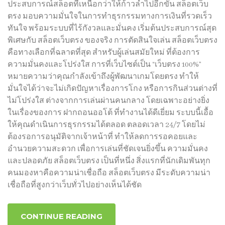
ประสบการณ์สล็อตที่เหนือกว่าให้ก้าวล้ำไปอีกขั้น สล็อตเว็บ
ตรง มอบความมั่นใจในการทำธุรกรรมทางการเงินที่รวดเร็ว
ทันใจ พร้อมระบบที่ไร้กังวลและมั่นคง เริ่มต้นประสบการณ์สุด
พิเศษกับ สล็อตเว็บตรง ของจริง การตัดสินใจเล่น สล็อตเว็บตรง
คือทางเลือกที่ฉลาดที่สุด สำหรับผู้เล่นสมัยใหม่ ที่ต้องการ
ความมั่นคงและโปร่งใส การที่เว็บไซต์เป็น “เว็บตรง 100%”
หมายความว่าคุณกำลังเข้าถึงผู้พัฒนาเกมโดยตรง ทำให้
มั่นใจได้ว่าจะไม่เกิดปัญหาเรื่องการโกง หรือการกินส่วนต่างที่
ไม่โปร่งใส ต่างจากการเล่นผ่านคนกลาง โดยเฉพาะอย่างยิ่ง
ในเรื่องของการ ฝากถอนออโต้ ที่ทำงานได้ดีเยี่ยม ระบบนี้เอื้อ
ให้คุณดำเนินการธุรกรรมได้ตลอด ตลอดเวลา 24/7 โดยไม่
ต้องรอการอนุมัติจากเจ้าหน้าที่ ทำให้ลดการรอคอยและ
อำนวยความสะดวก เพื่อการเล่นที่ชัดเจนยิ่งขึ้น ความมั่นคง
และปลอดภัย สล็อตเว็บตรง เป็นที่หนึ่ง สิ่งแรกที่นักเดิมพันทุก
คนมองหาคือความน่าเชื่อถือ สล็อตเว็บตรง มีระดับความน่า
เชื่อถือที่สูงกว่าเว็บทั่วไปอย่างเห็นได้ชัด
CONTINUE READING