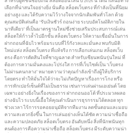
สำหรับผู้ที่ชื่นชอบเกม สล็อตออนไลน์ ปี 2026 นี้ ได้นำเสนอทาง
เลือกที่น่าสนใจอย่างยิ่ง นั่นคือ สล็อตเว็บตรง ที่กำลังเป็นที่นิยม
อย่างสูง และได้รับความไว้วางใจจากนักเดิมพันทั่วโลก ด้วย
คุณสมบัติเด่นคือ “รับเงินชัวร์ ถอนง่าย ระบบอัตโนมัติภายใน
นาทีเดียว” ที่เป็นมาตรฐานใหม่ซึ่งช่วยเสริมประสบการณ์เล่น
สล็อตให้ก้าวล้ำไปอีกขั้น สล็อตเว็บตรง ให้ความเชื่อมั่นในการ
ฝากถอนที่ฉับไว พร้อมระบบที่ไร้กังวลและมั่นคง พบกับมิติ
ใหม่แห่ง สล็อตเว็บตรง ที่แท้จริง การเลือกเล่นเกม สล็อตเว็บ
ตรง คือการตัดสินใจที่ชาญฉลาด สำหรับเซียนพนันรุ่นใหม่ ที่
ต้องการความมั่นคงและโปร่งใส การที่เว็บไซต์เป็น “เว็บตรง
ไม่ผ่านคนกลาง” หมายความว่าคุณกำลังเข้าถึงผู้ให้บริการ
โดยตรง ทำให้มั่นใจได้ว่าจะไม่เกิดปัญหาเรื่องการโกง หรือ
การหักเปอร์เซ็นต์ที่ไม่เป็นธรรม เช่นการเล่นผ่านเอเย่นต์ โดย
เฉพาะอย่างยิ่งในเรื่องของการ ฝากถอนออโต้ ที่ประมวลผลอ
ย่างฉับไว ระบบนี้เอื้อให้คุณดำเนินการธุรกรรมได้ตลอด ทุก
ช่วงเวลา ไร้การรอคอยอนุมัติจากทีมงาน ลดขั้นตอนและมอบ
ความสะดวกยิ่งขึ้น ในการเล่นอย่างเห็นได้ชัด ความน่าเชื่อถือ
และความปลอดภัย สล็อตเว็บตรง อันดับหนึ่ง สิ่งที่นักพนันทุก
คนต้องการคือความน่าเชื่อถือ สล็อตเว็บตรง มีระดับความน่า