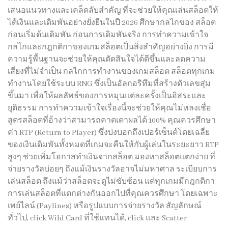
เสนอแนวทางและเคล็ดลับสำคัญ ที่จะช่วยให้คุณเล่นสล็อตให้
ได้เงินและเดิมพันอย่างยั่งยืนในปี 2026 ศึกษากลไกของ สล็อต
ก่อนเริ่มต้นเดิมพัน ก่อนการเดิมพันจริง การทำความเข้าใจ
กลไกและกฎกติกาของเกมสล็อตเป็นสิ่งสำคัญอย่างยิ่ง การมี
ความรู้พื้นฐานจะช่วยให้คุณตัดสินใจได้ดีขึ้นและลดความ
เสี่ยงที่ไม่จำเป็น กลไกการทำงานของเกมสล็อต สล็อตทุกเกม
ทำงานโดยใช้ระบบ RNG ซึ่งเป็นอัลกอริทึมที่สร้างตัวเลขสุ่ม
ขึ้นมา เพื่อให้ผลลัพธ์ของการหมุนแต่ละครั้งเป็นอิสระและ
ยุติธรรม การทำความเข้าใจเรื่องนี้จะช่วยให้คุณไม่หลงเชื่อ
สูตรสล็อตที่อ้างว่าสามารถคาดเดาผลได้ 100% คุณควรศึกษา
ค่า RTP (Return to Player) ซึ่งบ่งบอกถึงเปอร์เซ็นต์โดยเฉลี่ย
ของเงินเดิมพันทั้งหมดที่เกมจะคืนให้กับผู้เล่นในระยะยาว RTP
สูงๆ ช่วยเพิ่มโอกาสทำเงินจากสล็อต มองหาสล็อตแตกง่าย ที่
จ่ายรางวัลบ่อยๆ ถึงแม้เงินรางวัลอาจไม่มหาศาล ระเบียบการ
เล่นสล็อต ถึงแม้ว่าสล็อตจะดูไม่ซับซ้อน แต่ทุกเกมมีกฎกติกา
การเล่นสล็อตที่แตกต่างกันออกไปที่คุณควรศึกษา โดยเฉพาะ
เพย์ไลน์ (Paylines) หรือรูปแบบการจ่ายรางวัล สัญลักษณ์
ทั่วไป, click Wild Card ที่ใช้แทนได้, click และ Scatter