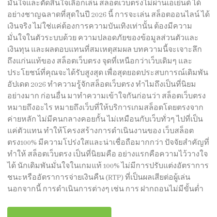
มั่นใจและตัดสินใจเลือกเล่น สล็อตเว็บตรงไม่ผ่านเอเย่นต์ ได้
อย่างชาญฉลาดที่สุดในปี 2026 นี้ การจะเล่น สล็อตออนไลน์ ได้
เงินจริง ไม่ใช่แค่ต้องการความบันเทิงเท่านั้น ต้องมีความ
มั่นใจในตัวระบบด้วย ความปลอดภัยของข้อมูลส่วนตัวและ
เงินทุน และผลตอบแทนที่สมเหตุสมผล บทความนี้จะเจาะลึก
ถึงแก่นแท้ของ สล็อตเว็บตรง จุดที่เหนือกว่าเว็บเดิมๆ และ
ประโยชน์ที่คุณจะได้รับสูงสุด เพื่อสุดยอดประสบการณ์เดิมพัน
อัปเดต 2026 ทำความรู้จักสล็อตเว็บตรง ทำไมถึงเป็นที่นิยม
อย่างมาก ก่อนอื่น มาทำความเข้าใจกันก่อนว่า สล็อตเว็บตรง
หมายถึงอะไร หมายถึงเว็บที่ให้บริการเกมสล็อตโดยตรงจาก
ค่ายหลัก ไม่มีคนกลางคอยกั้น ไม่เหมือนกับเว็บทั่วๆ ไปที่เป็น
แค่ตัวแทน ทำให้โครงสร้างการดำเนินงานของ เว็บสล็อต
ตรง100% มีความโปร่งใสและน่าเชื่อถือมากกว่า ปัจจัยสำคัญที่
ทำให้ สล็อตเว็บตรง เป็นที่นิยมคือ อย่างแรกคือความไว้วางใจ
ได้ นักเดิมพันมั่นใจในเกมแท้ 100% ไม่มีการปรับแต่งอัตราการ
ชนะหรืออัตราการจ่ายเงินคืน (RTP) ที่เป็นผลเสียต่อผู้เล่น
นอกจากนี้ การดำเนินการต่างๆ เช่น การ ฝากถอนไม่มีขั้นต่ำ