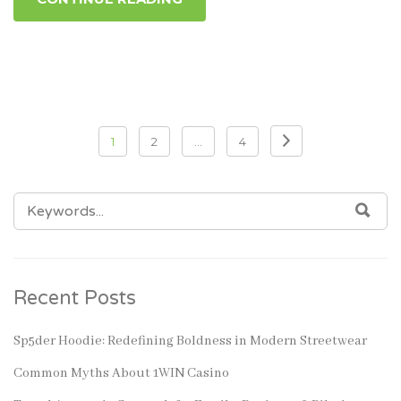
Posts
1
2
…
4
pagination
SEARCH
SEA
FOR:
Recent Posts
Sp5der Hoodie: Redefining Boldness in Modern Streetwear
Common Myths About 1WIN Casino