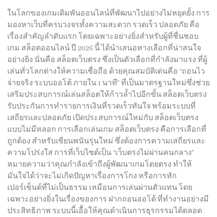
ในโลกของเกมเดิมพันออนไลน์ที่พัฒนาไปอย่างไม่หยุดยั้ง การ
มองหาเว็บที่ครบวงจรทั้งความสะดวก รวดเร็ว ปลอดภัย คือ
เรื่องสำคัญลำดับแรก โดยเฉพาะอย่างยิ่งสำหรับผู้ที่ชื่นชอบ
เกม สล็อตออนไลน์ ปี 2026 นี้ ได้นำเสนอทางเลือกที่น่าสนใจ
อย่างยิ่ง นั่นคือ สล็อตเว็บตรง ซึ่งเป็นตัวเลือกที่กำลังมาแรง ที่ผู้
เล่นทั่วโลกต่างให้ความเชื่อถือ ด้วยคุณสมบัติเด่นคือ “ถอนไว
จ่ายจริง ระบบออโต้ ภายใน 1 นาที” ที่เป็นมาตรฐานใหม่ซึ่งช่วย
เสริมประสบการณ์เล่นสล็อตให้ก้าวล้ำไปอีกขั้น สล็อตเว็บตรง
รับประกันการทำรายการเงินที่รวดเร็วทันใจ พร้อมระบบที่
เสถียรและปลอดภัย เปิดประสบการณ์ใหม่กับ สล็อตเว็บตรง
แบบไม่มีหลอก การเลือกเล่นเกม สล็อตเว็บตรง คือการเลือกที่
ถูกต้อง สำหรับเซียนพนันรุ่นใหม่ ซึ่งต้องการความเสถียรและ
ความโปร่งใส การที่เว็บไซต์เป็น “เว็บตรงไม่ผ่านคนกลาง”
หมายความว่าคุณกำลังเข้าถึงผู้พัฒนาเกมโดยตรง ทำให้
มั่นใจได้ว่าจะไม่เกิดปัญหาเรื่องการโกง หรือการหัก
เปอร์เซ็นต์ที่ไม่เป็นธรรม เหมือนการเล่นผ่านตัวแทน โดย
เฉพาะอย่างยิ่งในเรื่องของการ ฝากถอนออโต้ ที่ทำงานอย่างมี
ประสิทธิภาพ ระบบนี้เอื้อให้คุณดำเนินการธุรกรรมได้ตลอด