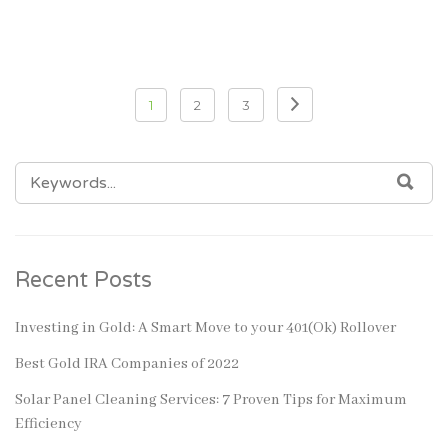
Posts
1
2
3
pagination
SEARCH
SEA
FOR:
Recent Posts
Investing in Gold: A Smart Move to your 401(Ok) Rollover
Best Gold IRA Companies of 2022
Solar Panel Cleaning Services: 7 Proven Tips for Maximum
Efficiency