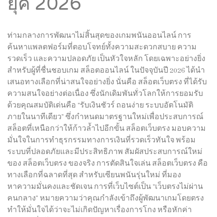
ยุค 2026
ท่ามกลางการพัฒนาไม่สิ้นสุดของเกมพนันออนไลน์ การ
ค้นหาแพลตฟอร์มที่ตอบโจทย์ทั้งความสะดวกสบาย ความ
รวดเร็ว และความปลอดภัย เป็นหัวใจหลัก โดยเฉพาะอย่างยิ่ง
สำหรับผู้ที่ชื่นชอบเกม สล็อตออนไลน์ ในปัจจุบันปี 2026 ได้นำ
เสนอทางเลือกที่น่าสนใจอย่างยิ่ง นั่นคือ สล็อตเว็บตรง ที่ได้รับ
ความสนใจอย่างต่อเนื่อง ซึ่งนักเดิมพันทั่วโลกให้การยอมรับ
ด้วยคุณสมบัติเด่นคือ “รับเงินชัวร์ ถอนง่าย ระบบอัตโนมัติ
ภายในนาทีเดียว” ซึ่งกำหนดมาตรฐานใหม่เพื่อประสบการณ์
สล็อตที่เหนือกว่าให้ก้าวล้ำไปอีกขั้น สล็อตเว็บตรง มอบความ
มั่นใจในการทำธุรกรรมทางการเงินที่รวดเร็วทันใจ พร้อม
ระบบที่ปลอดภัยและมีประสิทธิภาพ สัมผัสประสบการณ์ใหม่
ของ สล็อตเว็บตรง ของจริง การตัดสินใจเล่น สล็อตเว็บตรง คือ
ทางเลือกที่ฉลาดที่สุด สำหรับเซียนพนันรุ่นใหม่ ที่มอง
หาความมั่นคงและชัดเจน การที่เว็บไซต์เป็น “เว็บตรงไม่ผ่าน
คนกลาง” หมายความว่าคุณกำลังเข้าถึงผู้พัฒนาเกมโดยตรง
ทำให้มั่นใจได้ว่าจะไม่เกิดปัญหาเรื่องการโกง หรือหักค่า