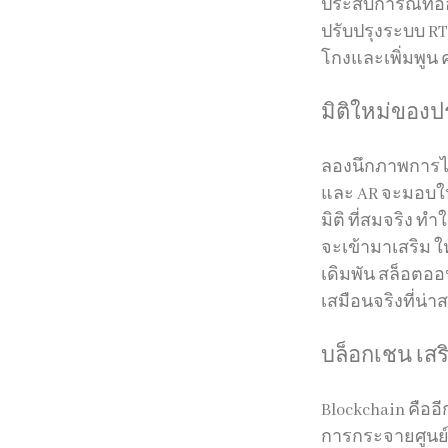
ประสบการณ์ที่อ
ปรับปรุงระบบ R
โกงและเพิ่มพูน
มิติใหม่ของป
ลองนึกภาพการได้
และ AR จะมอบให
มิติ ที่สมจริง ท
จะเข้ามาเสริม ใ
เดิมพัน สล็อตอ
เสมือนจริงที่น
บล็อกเชน เส
Blockchain คืออ
การกระจายศูนย์