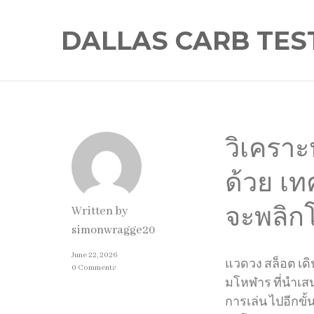
DALLAS CARB TES
วิเครา
ด้วย เท
จะพลิก
Written by
simonwragge20
June 22, 2026
แวดวง สล็อต เดิน
0 Comments
มโหฬาร ที่นำเส
การเล่น ไปอีกขั้น