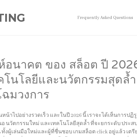
TING
Frequently Asked Questions
ะห์อนาคต ของ สล็อต ปี 202
คโนโลยีและนวัตกรรมสุดล้ำ ท
โฉมวงการ
หน้าไปอย่างรวดเร็ว และในปี 2026 นี้ เราจะได้เห็นการปฏิรู
นอ นวัตกรรมใหม่ และเทคโนโลยีสุดล้ำ ที่จะยกระดับ ประส
 ทั้งผู้เล่นมือใหม่และผู้ที่ชื่นชอบ เกมสล็อต click อยู่แล้ว เต