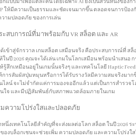
อกแบบมาเพื่อแต่ละคนโดยเฉพาะ AI ยังเป็นส่วนหนึ่งของก
TP ให้มีความเป็นธรรมและชัดเจนมากขึ้น ตลอดจนการป้อง
 ความปลอดภัย ของการเล่น
ระสบการณ์ที่มาพร้อมกับ VR สล็อต และ AR
เข้าสู่จักรวาล เกมสล็อต เสมือนจริง คือประสบการณ์ที่ สล็
้ในปี 2026 คุณจะได้เล่น เกมในโลกเสมือน พร้อมนำเสนอ ก
ำให้รู้สึกเหมือนอยู่ในเกมนั้นจริงๆ และเทคโนโ
ลยี Haptic
Feed
ห้การสัมผัสปุ่มหมุนหรือการได้รับรางวัลมีความสมจริงมากข
อนไลน์ จะไม่จำกัดแค่การมองจออีกแล้ว แต่เป็นการสำรวจโ
่าสนใจ และมีปฏิสัมพันธ์กับสภาพแวดล้อมภายในเกม
ริมความโปร่งใสและปลอดภัย
ีกหนึ่งเทคโนโลยีสำคัญที่จะส่งผลต่อโลก สล็อต ในปี 2026 ร
ของบล็อกเชนจะช่วยเพิ่ม ความปลอดภัย และความโปร่งใสใ