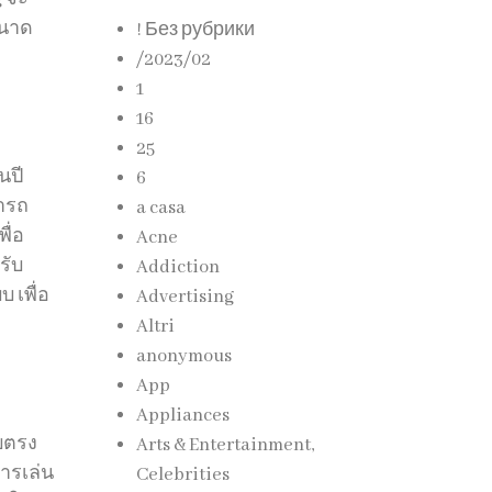
ขนาด
! Без рубрики
/2023/02
1
16
25
นปี
6
มารถ
a casa
ื่อ
Acne
รับ
Addiction
 เพื่อ
Advertising
Altri
anonymous
App
Appliances
็บตรง
Arts & Entertainment,
ารเล่น
Celebrities