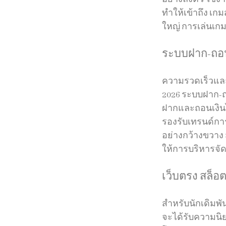
ทำให้เข้าถึง เก
ใหญ่ การเล่นเกม
ระบบฝาก-ถอนเ
ความรวดเร็วและ
2026 ระบบฝาก-ถ
ฝากและถอนเงินได
รองรับเทรนด์การ
อย่างกว้างขวาง 
ให้การบริหารจั
เว็บตรง สล็อต
สำหรับนักเดิมพั
จะได้รับความนิ