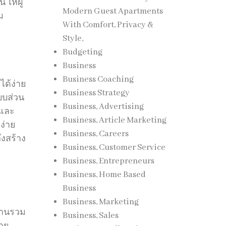
 ให้ผู้
Modern Guest Apartments
ม
With Comfort, Privacy &
Style,
Budgeting
Business
Business Coaching
ได้ง่าย
Business Strategy
แบบส่วน
Business, Advertising
 และ
Business, Article Marketing
ง่าย
Business, Careers
ึงสร้าง
Business, Customer Service
Business, Entrepreneurs
Business, Home Based
Business
Business, Marketing
ผสานรวม
Business, Sales