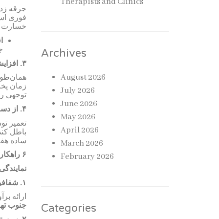
Therapists and Clinics
جرقه زدن
فوری اس،
خسارت ب.
:
ج
Archives
افز (
۳.
August 2026
همان‌طور
زمان پخت
July 2026
توجهی را.
June 2026
از دست
۴.
May 2026
تعمیر تو
April 2026
باطل کند
ساده
هف
March 2026
راهکار
۶
February 2026
نمایندگ
شفافی)
۱.
ارائه بر
جنوب ته
Categories