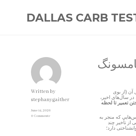
DALLAS CARB TES
سامسونگ
Written by
ن (از بوی
) در سال‌های اخیر
stephanygaither
ختن تعمیر تا لحظه
June 14, 2026
0 Comments
‌هایی که منجر به
 از تأخیر چند
انشناختی دارد؛