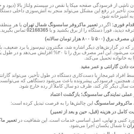
 ناشی از فرسودگی صفحه میکا یا نقص در سیستم ولتاژ بالا (دیود و 
ت. تأخیر در رفع این مشکل می‌تواند منجر به آتش‌سوزی داخلی دستگاه
ه آشپزخانه شود
اقدام فوری
اگر در
تعمیر ماکروفر سامسونگ شمال تهران
یا هر منطقه
تماس بگیرید.
02168365
رقه دیدید، فوراً دستگاه را از برق بکشید و با
هزار تومان سالانه)
۸۰۰
تا
۵۰۰
ایش مصرف برق
 که در گزارش‌های دیگر اشاره شد، مگنترون نیم‌سوز یا برد ضعیف، 
افزایش می‌دهد و در طول ی
۳۰%
 می‌شود. این امر مصرف برق را تا
 به خانواده تحمیل می‌کند
 دادن گارانتی و عمر مفید
سط افراد غیرمجاز یا دست‌کاری دستگاه در طول تأخیر، می‌تواند گاران
. همچنین، فرسودگی پیشرونده باعث می‌شود دستگاهی که می‌توانست 
ت
سال دیگر کار کند، ظرف
دو
سال کاملاً از رده خارج شود.
 عملی
نمایندگی سامسونگ
؛ بازگشت اعتماد
ی ماکروفر سامسونگ
این چالش‌ها را به فرصت تبدیل کرده است:
ت کامل در هزینه (قبل، حین و بعد از تعمیر
آورد کتبی و نهایی، اصل اساسی خدمات است. این شفافیت در
تعمیر ما
ران
تا شمال یکسان اجرا می‌شود.