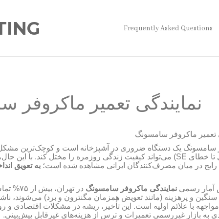
TING
Frequently Asked Questions
نمایندگی تعمیر ماکروفر 
 تعمیر ماکروفر سامسونگ
 سامسونگ یک دستگاه ضروری در آشپزخانه است و کوچک‌ترین مشکل آ
می‌تواند کیفیت زندگی روزمره را مختل کند. با این حال، ،
SE
تا خطای
 رایج در میان مصرف‌کنندگان ایرانی مشاهده شده است؛
به تعویق اندا
تماس
۷۵%
در تهران، بیش از
نمایندگی ماکروفر سامسونگ
 آمار رسمی
سنگین و پرهزینه (مانند تعویض همزمان مگنترون و برد) می‌شوند، ناشی
مواجهه با علائم اولیه است. این تأخیر، ریشه در مشکلات اقتصادی و رو
ادی به بازار غیررسمی تعمیرات و ترس از هزینه‌های غیرقابل پیش‌بینی