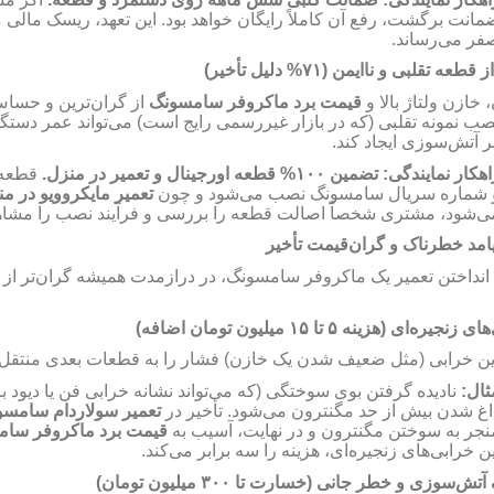
مانت برگشت، رفع آن کاملاً رایگان خواهد بود. این تعهد، ریسک مالی 
صفر می‌رساند
دلیل تأخیر)
۷۱%
از قطعه تقلبی و ناایمن
 خازن ولتاژ بالا و
قیمت برد ماکروفر سامسونگ
از گران‌ترین و حسا
صب نمونه تقلبی (که در بازار غیررسمی رایج است) می‌تواند عمر دستگ
 آتش‌سوزی ایجاد کند
قطعه ب
قطعه اورجینال و تعمیر در منزل.
۱۰۰%
تضمین
راهکار نمایندگی
 شماره سریال سامسونگ نصب می‌شود و چون
تعمیر مایکروویو در م
می‌شود، مشتری شخصاً اصالت قطعه را بررسی و فرآیند نصب را مشاه
یامد خطرناک و گران‌قیمت تأخیر
 انداختن تعمیر یک ماکروفر سامسونگ، در درازمدت همیشه گران‌تر از ت
میلیون تومان اضافه)
۱۵
تا
۵
های زنجیره‌ای (هزینه
ین خرابی (مثل ضعیف شدن یک خازن) فشار را به قطعات بعدی منتقل
مثال
نادیده گرفتن بوی سوختگی (که می‌تواند نشانه خرابی فن یا دیود ب
اغ شدن بیش از حد مگنترون می‌شود. تأخیر در
تعمیر سولاردام سامس
نجر به سوختن مگنترون و در نهایت، آسیب به
قیمت برد ماکروفر سا
این خرابی‌های زنجیره‌ای، هزینه را سه برابر می‌کند
میلیون تومان)
۳۰۰
آتش‌سوزی و خطر جانی (خسارت تا