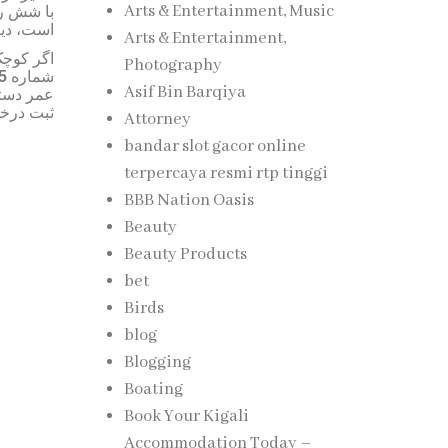
Arts & Entertainment, Music
با
شش
ر
است، دی.
Arts & Entertainment,
اگر کوچک
Photography
5
شماره
Asif Bin Barqiya
عمر دست
ثبت در
Attorney
bandar slot gacor online
terpercaya resmi rtp tinggi
BBB Nation Oasis
Beauty
Beauty Products
bet
Birds
blog
Blogging
Boating
Book Your Kigali
Accommodation Today –