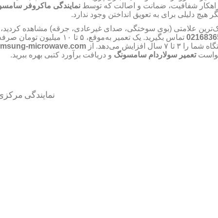
اهکار شفافیت، ضمانت و اصالت که توسط
نمایندگی ماکروفر سامسو
گر هیچ دلیلی برای به تعویق انداختن وجود ندارد
‌ترین علامتی (بوی سوختگی، صدای غیرعادی، جرقه) مشاهده کردید، فو
میلیون تومان صرفه‌
۱۰
تا
۵
تماس بگیرید. یک تعمیر به‌موقع،
0216836
samsung-microwave.com
سال افزایش می‌دهد. از
۷
تا
۳
گاه شما را
خواست
تعمیر سولاردام سامسونگ
و دریافت برآورد کتبی بهره ببرید.
نمایندگی مرکز