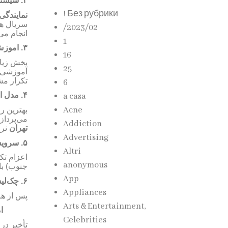
سیستم
۲.
! Без рубрики
نمایندگی
سریال هس
/2023/02
انجام م.
1
اموزش
۳.
16
بخش زیاد
25
آموزشی د
تکرار .
6
مدل ا
۴.
a casa
Acne
بهترین ر
می‌پرداز
Addiction
تهران
نر
Advertising
سرویس
۵.
Altri
اعزام تک
anonymous
جنوب) ب.
App
چک‌لی
۶.
Appliances
پس از ه.
Arts & Entertainment,
.
Celebrities
تأخیر د.