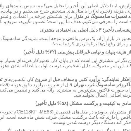
زارش، ابتدا دلایل اصلی این تأخیر را تحلیل می‌کنیم، سپس پیامدهای و
، هزینه زنجیره‌ای) را با مثال‌های مشخص شرح می‌دهیم و در نهایت
که
تعمیرات سامسونگ در منزل
برای شکستن چرخه بی‌اعتمادی و تشویق 
اده است را معرفی می‌کنیم. هدف ما این است؛ تصمیم بگیرید، سریع و با
دلیل اصلی بی‌اعتمادی مشتری
۳
یشه‌یابی تأخیر؛
عمیر در بازار آزاد، یک ترس واقعی و موجه است. نمایندگی سامسونگ ای
و برای رفع آن‌ها برنامه‌ریزی کرده است؛
دلیل تأخیر)
۶۲%
از هزینه پنهان و نهایی غیرقابل پیش‌بینی
ن نگرانی مشتری این است که در پایان کار، تعمیرکار هزینه‌ای بسیار بیش
ند. این امر معمولاً به دلیل تشخیص نادرست اولیه یا اضافه شدن «هزی
راهکار نمایندگی
برآورد کتبی و شفاف قبل از شروع کار.
تکنسین‌های
تع
اکروفر سامسونگ غرب تهران
قبل از شروع، برآورد دقیق هزینه (قط)
ا به‌صورت ف
اکتور
پیش‌نویس به مشتری ارائه می‌کنند و تضمین می‌کنند
هزینه اضافی اعمال نخواهد شد
دلیل تأخیر)
۵۸%
اعتمادی به کیفیت و برگشت مشکل
تجربه نص
CE118KF
،
ME83
 از مشتریان، به‌ویژه در مدل‌های قدیمی‌تر
ر ناقص را دارند که باعث برگشت مشکل ظرف
شش
ماه شده است. این
فکر کند دستگاه دیگر درست‌شدنی نیست
راهکار نمایندگی
ضمانت کتبی
شش
ماهه روی دستمزد و قطعه.
اگر مش