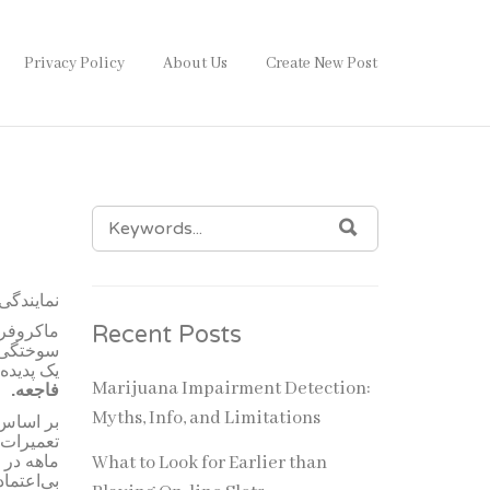
Privacy Policy
About Us
Create New Post
SEARCH
SEARCH
FOR:
نمایندگی
Recent Posts
ماکروفر
سوختگی 
یک پدیده
Marijuana Impairment Detection:
فاجعه.
Myths, Info, and Limitations
بر اساس
تعمیرات 
What to Look for Earlier than
ماهه در 
بی‌اعتم.