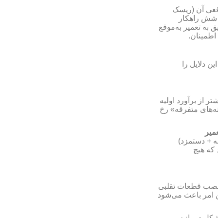
اقعی آن (ریسک
، شش راهکار
به تعمیر به‌موقع
 اطمینان
ن دلایل را
تر از برآورد اولیه
نه‌های متفرقه» رخ
میر
عه + دستمزد
 که هیچ
)، ب قطعات تقلبی
 امر باعث می‌شود
کل در بازه