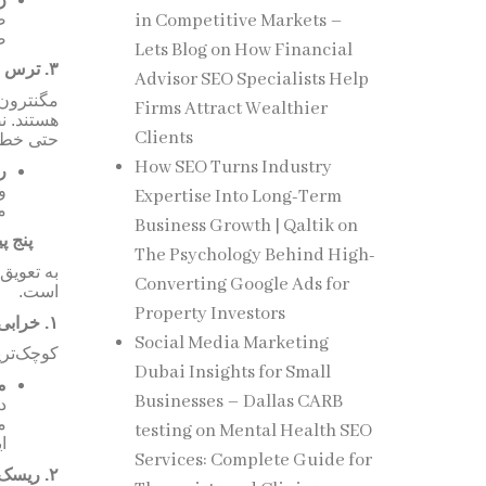
ض
in Competitive Markets –
.
Lets Blog
on
How Financial
ترس  (
۳.
Advisor SEO Specialists Help
مگنترون،
Firms Attract Wealthier
هستند. ن
Clients
حتی خطر.
How SEO Turns Industry
:
و
Expertise Into Long-Term
.
Business Growth | Qaltik
on
پنج
پ
The Psychology Behind High-
به تعویق
Converting Google Ads for
است.
Property Investors
خرابی‌
۱.
Social Media Marketing
کوچک‌تر.
Dubai Insights for Small
:
Businesses – Dallas CARB
د
م
testing
on
Mental Health SEO
.
Services: Complete Guide for
ریسک 
۲.