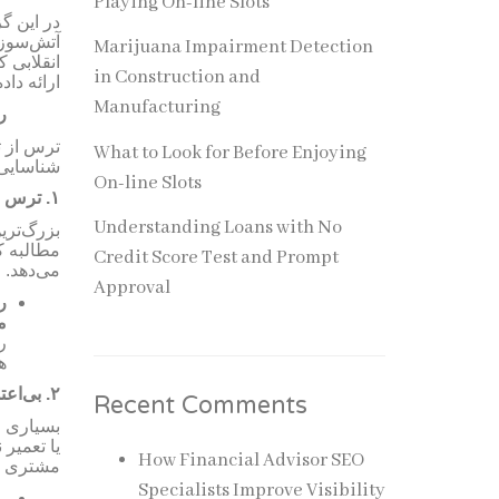
Playing On-line Slots
در این گ
آتش‌سوزی
Marijuana Impairment Detection
انقلابی 
in Construction and
ارائه د.
Manufacturing
ر
ترس از
ت
What to Look for Before Enjoying
شناسایی 
On-line Slots
ترس  (
۱.
Understanding Loans with No
بزرگ‌تری
مطالبه ک
Credit Score Test and Prompt
می‌دهد.
Approval
:
م
ر
.
بی‌ (
۲.
Recent Comments
بسیاری (
یا تعمی
How Financial Advisor SEO
مشتری .
Specialists Improve Visibility
: