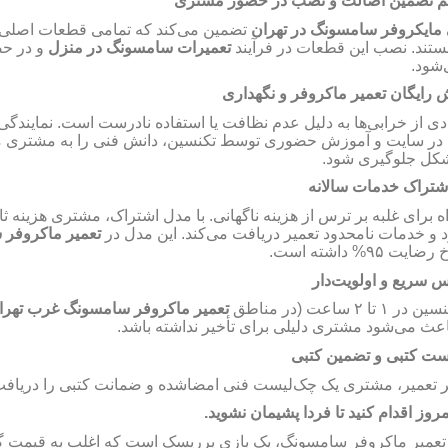
 تضمین اصالت و نصب در حضور مشتری
 مایکروفر سامسونگ در تهران
تضمین می‌کند که تمامی قطعات اصلی 
تند. نصب این قطعات در فرآیند
تعمیرات سامسونگ در منزل
و در ح
ی‌شود
 رایگان تعمیر ماکروفر
و نگهداری
ی از خرابی‌ها به دلیل عدم نظافت یا استفاده نادرست است. نمایندگی ب
ر سایت و آموزش حضوری توسط تکنسین، دانش فنی را به مشتری منتق
مشکل جلوگیری شود
شتراک خدمات سالانه
اه برای غلبه بر ترس از هزینه ناگهانی. با مدل اشتراک، مشتری هزینه ثا
د و خدمات نامحدود تعمیر دریافت می‌کند. این مدل در
تعمیر ماکروفر
داشته است.
۹۵%
خ رضایت
 سریع و اولویت‌دار
تعمیر ماکروفر سامسونگ غرب تهرا
ساعت (در مناطق
۲
تا
۱
نسین در
اعث می‌شود مشتری دلیلی برای تأخیر نداشته باشد
ست کتبی و تضمین کتبی
ر تعمیر، مشتری یک چک‌لیست فنی امضاشده و ضمانت کتبی را دریاف
امروز اقدام کنید تا فردا پشیمان نشوید
ر تعمیر ماکروفر سامسونگ، یک بازی پرریسک است که اغلب به قیمت گ