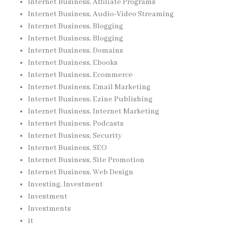
Internet Business, Affiliate Programs
Internet Business, Audio-Video Streaming
Internet Business, Blogging
Internet Business, Blogging
Internet Business, Domains
Internet Business, Ebooks
Internet Business, Ecommerce
Internet Business, Email Marketing
Internet Business, Ezine Publishing
Internet Business, Internet Marketing
Internet Business, Podcasts
Internet Business, Security
Internet Business, SEO
Internet Business, Site Promotion
Internet Business, Web Design
Investing, Investment
Investment
Investments
it