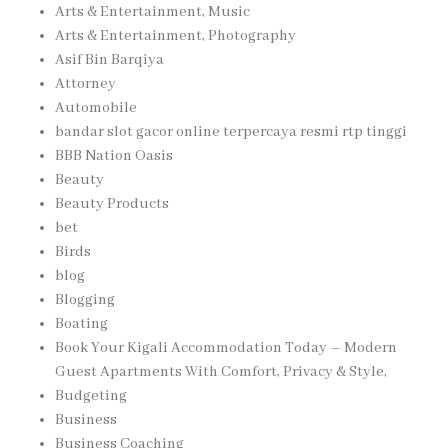
Arts & Entertainment, Music
Arts & Entertainment, Photography
Asif Bin Barqiya
Attorney
Automobile
bandar slot gacor online terpercaya resmi rtp tinggi
BBB Nation Oasis
Beauty
Beauty Products
bet
Birds
blog
Blogging
Boating
Book Your Kigali Accommodation Today – Modern
Guest Apartments With Comfort, Privacy & Style,
Budgeting
Business
Business Coaching