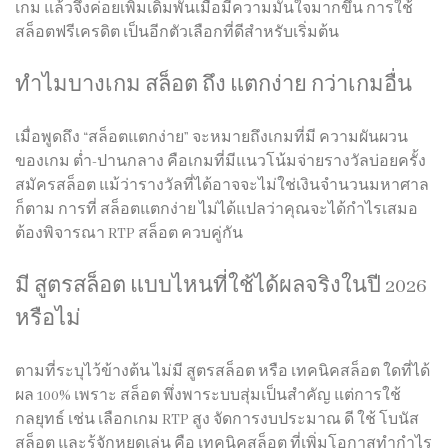
เกม แล้วจึงค่อยเพิ่มเดิมพันเมื่อมีความมั่นใจมากขึ้น การใช้
สล็อตฟรีเครดิต เป็นอีกตัวเลือกที่ดีสำหรับเริ่มต้น
ทำไมบางเกม สล็อต ถึง แตกง่าย กว่าเกมอื่น
เมื่อพูดถึง “สล็อตแตกง่าย” จะหมายถึงเกมท
ี่มี
ความผันผวน
ของเกม ต่ำ-ปานกลาง คือเกมที่มีแนวโน้มจ่ายรางวัลบ่อยครั้ง
สมัครสล็อต แม้ว่ารางวัลที่ได้อาจจะไม่ใช่เงินจำนวนมหาศาล
ก็ตาม การที่ สล็อตแตกง่าย ไม่ได้แปลว่าคุณจะได้กำไรเสมอ
ต้องพิจารณา RTP สล็อต ควบคู่กัน
มี สูตรสล็อต แบบไหนที่ใช้ได้ผลจริงในปี 2026
หรือไม่
ตามที่ระบุไว้ข้างต้น ไม่มี สูตรสล็อต หรือ เทคนิคสล็อต ใดที่ได้
ผล 100% เพราะ สล็อต พึ่งพาระบบสุ่มเป็นสำคัญ แต่การใช้
กลยุทธ์ เช่น เลือกเกม RTP สูง จัดการงบประมาณ ดี ใช้ โบนัส
สล็อต และรู้จักหยุดเล่น คือ เทคนิคสล็อต ที่เพิ่มโอกาสทำกำไร