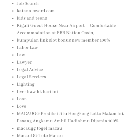
Job Search
katana-sword.com
kids and teens
Kigali Guest House Near Airport – Comfortable
Accommodation at BBB Nation Oasis,
kumpulan link slot bonus new member 100%
Labor Law
Law
Lawyer
Legal Advice
Legal Services
Lighting
live draw hk hari ini
Loan
Love
MACAUGG Prediksi Jitu Hongkong Lotto Malam Ini,
Pasang Angkamu Ambil Hadiahmu Dijamin 100%
macaugg togel macau
MacauGG Toto Macau