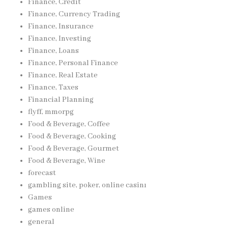
Finance, Credit
Finance, Currency Trading
Finance, Insurance
Finance, Investing
Finance, Loans
Finance, Personal Finance
Finance, Real Estate
Finance, Taxes
Financial Planning
flyff, mmorpg
Food & Beverage, Coffee
Food & Beverage, Cooking
Food & Beverage, Gourmet
Food & Beverage, Wine
forecast
gambling site, poker, online casinı
Games
games online
general