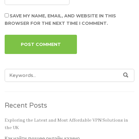
SAVE MY NAME, EMAIL, AND WEBSITE IN THIS
BROWSER FOR THE NEXT TIME I COMMENT.
SEARCH
SEA
FOR:
Recent Posts
Exploring the Latest and Most Affordable VPN Solutions in
the UK
Как найти лучшее онлайн-казино