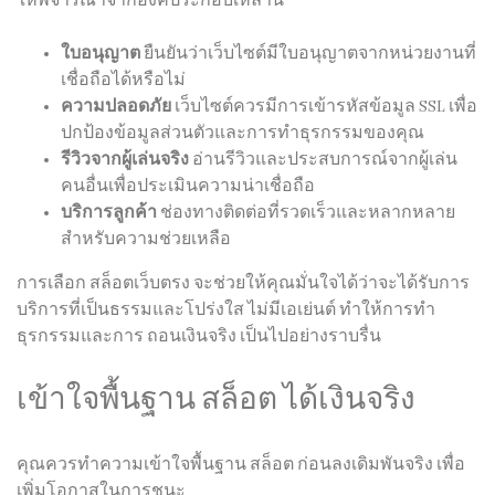
ให้พิจารณาจากองค์ประกอบเหล่านี้
ใบอนุญาต
ยืนยันว่าเว็บไซต์มีใบอนุญาตจากหน่วยงานที่
เชื่อถือได้หรือไม่
ความปลอดภัย
เว็บไซต์ควรมีการเข้ารหัสข้อมูล SSL เพื่อ
ปกป้องข้อมูลส่วนตัวและการทำธุรกรรมของคุณ
รีวิวจากผู้เล่นจริง
อ่านรีวิวและประสบการณ์จากผู้เล่น
คนอื่นเพื่อประเมินความน่าเชื่อถือ
บริการลูกค้า
ช่องทางติดต่อที่รวดเร็วและหลากหลาย
สำหรับความช่วยเหลือ
การเลือก
สล็อตเว็บตรง
จะช่วยให้คุณมั่นใจได้ว่าจะได้รับการ
บริการที่เป็นธรรมและโปร่งใส ไม่มีเอเย่นต์ ทำให้การทำ
ธุรกรรมและการ ถอนเงินจริง เป็นไปอย่างราบรื่น
เข้าใจพื้นฐาน สล็อต ได้เงินจริง
คุณควรทำความเข้าใจพื้นฐาน สล็อต ก่อนลงเดิมพันจริง เพื่อ
เพิ่มโอกาสในการชนะ