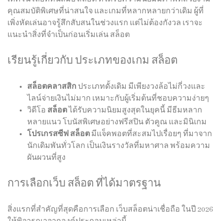
คุณสมบัติพิเศษที่น่าสนใจ และเกมที่หลากหลายกว่าเดิม ผู้ที่
เพิ่งหัดเล่นอาจรู้สึกสับสนในช่วงแรก แต่ไม่ต้องกังวล เราจะ
แนะนำสิ่งที่จำเป็นก่อนเริ่มเล่น สล็อต
เรียนรู้เกี่ยวกับ ประเภทของเกม สล็อต
สล็อตคลาสสิก
ประเภทดั้งเดิม มีเพียงวงล้อไม่กี่วงและ
ไลน์จ่ายเงินไม่มาก เหมาะกับผู้เริ่มต้นที่ชอบความง่ายๆ
วิดีโอ
สล็อต
ได้รับความนิยมสูงสุดในยุคนี้ มีธีมหลาก
หลายแนว โบนัสพิเศษอย่างฟรีสปิน ตัวคูณ และมินิเกม
โปรเกรสซีฟ สล็อต
มีแจ็คพอตที่สะสมไปเรื่อยๆ ที่มาจาก
นักเดิมพันทั่วโลก เป็นเงินรางวัลที่มหาศาล พร้อมความ
ผันผวนที่สูง
การเลือกเว็บ สล็อต ที่ได้มาตรฐาน
สิ่งแรกที่สำคัญที่สุดคือการเลือก เว็บสล็อตน่าเชื่อถือ ในปี 2026