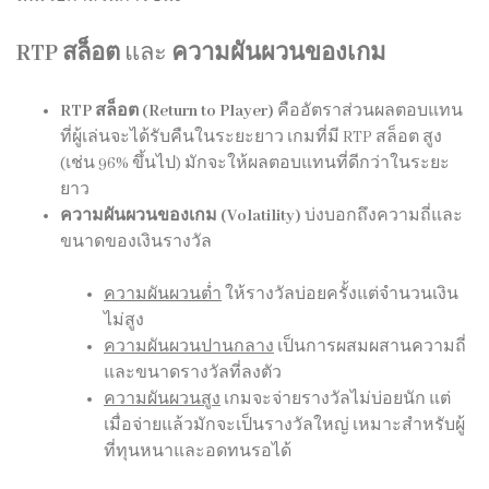
RTP สล็อต
และ
ความผันผวนของเกม
RTP สล็อต (Return to Player)
คืออัตราส่วนผลตอบแทน
ที่ผู้เล่นจะได้รับคืนในระยะยาว เกมที่มี RTP สล็อต สูง
(เช่น 96% ขึ้นไป) มักจะให้ผลตอบแทนที่ดีกว่าในระยะ
ยาว
ความผันผวนของเกม (Volatility)
บ่งบอกถึงความถี่และ
ขนาดของเงินรางวัล
ความผันผวนต่ำ
ให้รางวัลบ่อยครั้งแต่จำนวนเงิน
ไม่สูง
ความผันผวนปานกลาง
เป็นการผสมผสานความถี่
และขนาดรางวัลที่ลงตัว
ความผันผวนสูง
เกมจะจ่ายรางวัลไม่บ่อยนัก แต่
เมื่อจ่ายแล้วมักจะเป็นรางวัลใหญ่ เหมาะสำหรับผู้
ที่ทุนหนาและอดทนรอได้