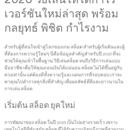
เวอร์ชันใหม่ล่าสุด พร้อม
กลยุทธ์ พิชิต กำไรงาม
สำหรับผู้ที่สนใจเข้าสู่โลกของเกม สล็อต สำหรับผู้เริ่มต้นและผู้
ที่ต้องการความรู้ใหม่ๆ นี่คือข้อมูลสำคัญสำหรับปี 2026 ที่จะ
ช่วยให้คุณเข้าใจพื้นฐาน วิธีเล่นสล็อต จนถึงวิธีการเล่นแบบ
มืออาชีพ เพื่อให้คุณถอนเงินได้แน่นอน สล็อต ไม่ได้ขึ้นอยู่กับ
ดวงเท่านั้น แต่ต้องมีทั้งความรู้และแผนการที่รอบคอบ เราจะ
พาคุณไปสำรวจทุกสิ่งที่สำคัญ เพื่อผลลัพธ์ที่ดีและยาวนานใน
การเล่น สล็อต
เริ่มต้น สล็อต ยุคใหม่
การพัฒนาของ สล็อต ในปี 2026 เป็นไปอย่างรวดเร็ว เพราะ
เทคโนโลยีที่ทันสมัย สล็อต ที่ได้รับความนิยมมีภาพที่สวยงาม