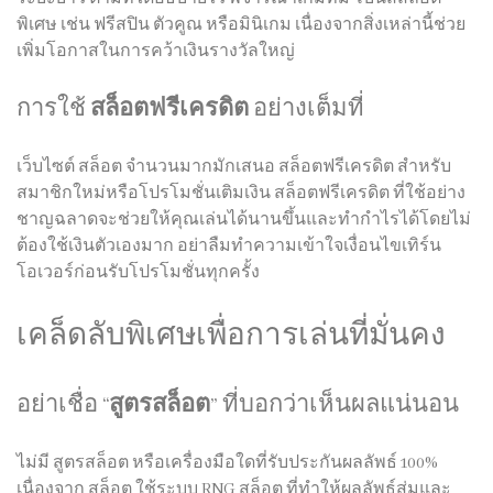
พิเศษ เช่น ฟรีสปิน ตัวคูณ หรือมินิเกม เนื่องจากสิ่งเหล่านี้ช่วย
เพิ่มโอกาสในการคว้าเงินรางวัลใหญ่
การใช้
สล็อตฟรีเครดิต
อย่างเต็มที่
เว็บไซต์ สล็อต จำนวนมากมักเสนอ สล็อตฟรีเครดิต สำหรับ
สมาชิกใหม่หรือโปรโมชั่นเติมเงิน สล็อตฟรีเครดิต ที่ใช้อย่าง
ชาญฉลาดจะช่วยให้คุณเล่นได้นานขึ้นและทำกำไรได้โดยไม่
ต้องใช้เงินตัวเองมาก อย่าลืมทำความเข้าใจเงื่อนไขเทิร์น
โอเวอร์ก่อนรับโปรโมชั่นทุกครั้ง
เคล็ดลับพิเศษเพื่อการเล่นที่มั่นคง
อย่าเชื่อ “
สูตรสล็อต
” ที่บอกว่าเห็นผลแน่นอน
ไม่มี สูตรสล็อต หรือเครื่องมือใดที่รับประกันผลลัพธ์ 100%
เนื่องจาก สล็อต ใช้ระบบ RNG สล็อต ที่ทำให้ผลลัพธ์สุ่มและ