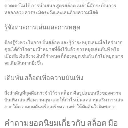
คาดเดาไม่ได้ การนำเสนอ สูตรสล็อต เหล่านี้มักจะเป็นการ
หลอกลวง ควรระมัดระวังและเล่นด้วยความมีสติ
รู้จังหวะการเล่นและการหยุด
ต้องรู้จังหวะในการ ปั่นสล็อต และรู้ว่าจะหยุดเล่นเมื่อไหร่ หาก
คุณได้กำไรตามเป้าหมายที่ตั้งไว้แล้ว ควรหยุดเล่นทันที หรือ
เมื่อเสียเงินถึงวงเงินที่กำหนด ก็ต้องหยุดเช่นกัน ถ้าไม่หยุด อาจ
จะเสียเงินมากยิ่งขึ้น
เดิมพัน สล็อตเพื่อความบันเทิง
สิ่งสำคัญที่สุดคือการจำไว้ว่า สล็อต คือรูปแบบหนึ่งของความ
บันเทิง เล่นเพื่อความสุข และให้กำไรเป็นแค่ส่วนเสริม การเล่น
ภายใต้ความกดดันหรือเครียด อาจทำให้ตัดสินใจผิดพลาด
คำถามยอดนิยมเกี่ยวกับ สล็อต มือ