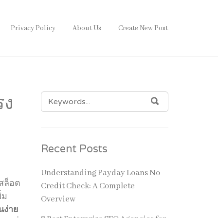
Privacy Policy
About Us
Create New Post
SEARCH
รง
SEARCH
FOR:
Recent Posts
Understanding Payday Loans No
สล็อต
Credit Check: A Complete
่ม
Overview
นง่าย