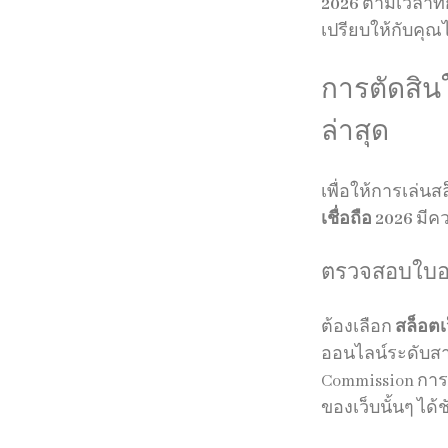
2026
ตามเวลาที
เปรียบให้กับคุณไ
การตัดสินใ
ล่าสุด
เพื่อให้การเล่น
เชื่อถือ 2026
มีคว
ตรวจสอบใบอ
ต้องเลือก
สล็อตเ
ออนไลน์ระดับสา
Commission การอ
ของเว็บนั้นๆ ได้