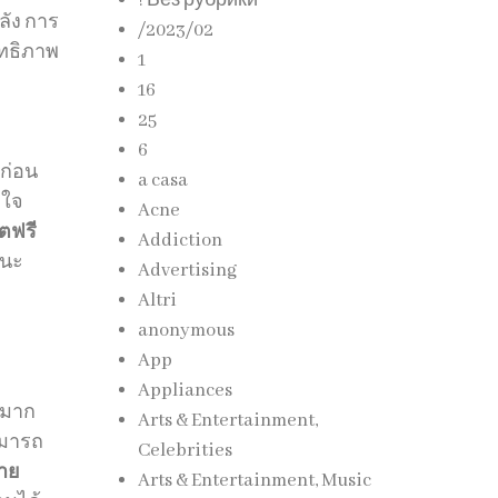
! Без рубрики
ลัง การ
/2023/02
ทธิภาพ
1
16
25
6
นก่อน
a casa
าใจ
Acne
อตฟรี
Addiction
ชนะ
Advertising
Altri
anonymous
App
Appliances
ำมาก
Arts & Entertainment,
ามารถ
Celebrities
่าย
Arts & Entertainment, Music