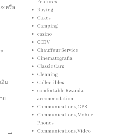
Features
OS หรือ
Buying
Cakes
Camping
casino
CCTV
Chauffeur Service
ะ
Cinematografia
ม
Classic Cars
Cleaning
เงิน
Collectibles
comfortable Rwanda
สาย
accommodation
Communications, GPS
Communications, Mobile
Phones
Communications, Video