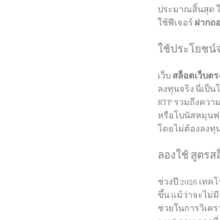
ประมาณสิ้นสุด ใ
ใช้ฟีเจอร์
ฝากถอน
ใช้ประโยชน์จ
เว็บ
สล็อตเว็บตร
ลงทุนจริง นี่เป
RTP รวมถึงความ
หรือโบนัสหมุนฟร
โดยไม่ต้องลงทุน
ลองใช้ สูตรสล
ช่วงปี 2026 เทค
ขึ้น แม้ว่าจะไม
ช่วยในการวิเคร