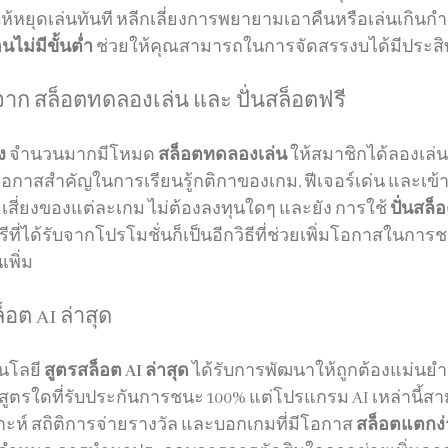
ห้หยุดเล่นทันที หลีกเลี่ยงการพยายามเอาคืนหรือเล่นเกินกำ
ไม่มีขั้นต่ำ
ช่วยให้คุณสามารถในการจัดสรรงบได้มีประสิ
าก สล็อตทดลองเล่น และ ปั่นสล็อตฟรี
ง
จำนวนมากมีโหมด
สล็อตทดลองเล่น
ให้สมาชิกได้ลองเล่
็นโอกาสสำคัญในการเรียนรู้กติกาของเกม, ฟีเจอร์เด่น และเข้
เสี่ยงของแต่ละเกม ไม่ต้องลงทุนใดๆ และยัง การใช้
ปั่นสล็
ีที่ได้รับจากโปรโมชั่นก็เป็นอีกวิธีที่ช่วยเพิ่มโอกาสในการ
เพิ่ม
็อต AI ล่าสุด
โนโลยี
สูตรสล็อต AI ล่าสุด
ได้รับการพัฒนาให้ถูกต้องแม่นย
่มีสูตรใดที่รับประกันการชนะ 100% แต่โปรแกรม AI เหล่านี้ส
าะห์ สถิติการจ่ายรางวัล และบอกเกมที่มีโอกาส
สล็อตแตกง