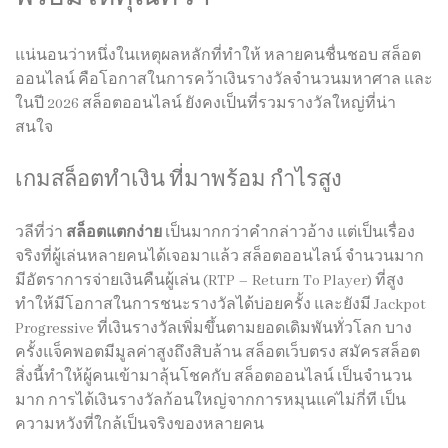
แน่นอนว่าหนึ่งในเหตุผลหลักที่ทำให้ หลายคนชื่นชอบ สล็อต
ออนไลน์ คือโอกาสในการคว้าเงินรางวัลจำนวนมหาศาล และ
ในปี 2026 สล็อตออนไลน์ ยังคงเป็นที่รวมรางวัลใหญ่ที่น่า
สนใจ
เกมสล็อตทำเงิน ที่มาพร้อม กำไรสูง
วลีที่ว่า
สล็อตแตกง่าย
เป็นมากกว่าคำกล่าวอ้าง แต่เป็นเรื่อง
จริงที่ผู้เล่นหลายคนได้เจอมาแล้ว สล็อตออนไลน์ จำนวนมาก
มีอัตราการจ่ายเงินคืนผู้เล่น (RTP – Return To Player) ที่สูง
ทำให้มีโอกาสในการชนะรางวัลได้บ่อยครั้ง และยังมี Jackpot
Progressive ที่เงินรางวัลเพิ่มขึ้นตามยอดเดิมพันทั่วโลก บาง
ครั้งแจ็คพอตมีมูลค่าสูงถึงสิบล้าน สล็อตเว็บตรง สมัครสล็อต
สิ่งนี้ทำให้ผู้คนเข้ามาลุ้นโชคกับ สล็อตออนไลน์ เป็นจำนวน
มาก การได้เงินรางวัลก้อนใหญ่จากการหมุนแค่ไม่กี่ที เป็น
ความหวังที่ใกล้เป็นจริงของหลายคน