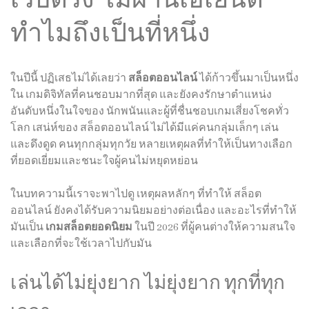
ทำไมถึงเป็นที่หนึ่ง
ในปีนี้ ปฏิเสธไม่ได้เลยว่า
สล็อตออนไลน์
ได้ก้าวขึ้นมาเป็นหนึ่ง
ใน เกมดิจิทัลที่คนชอบมากที่สุด และยังคงรักษาตำแหน่ง
อันดับหนึ่งในใจของ นักพนันและผู้ที่ชื่นชอบเกมเสี่ยงโชคทั่ว
โลก เสน่ห์ของ สล็อตออนไลน์ ไม่ได้มีแค่คนกลุ่มเล็กๆ เล่น
และดึงดูด คนทุกกลุ่มทุกวัย หลายเหตุผลที่ทำให้เป็นทางเลือก
ที่ยอดเยี่ยมและชนะใจผู้คนไม่หยุดหย่อน
ในบทความนี้เราจะพาไปดู เหตุผลหลักๆ ที่ทำให้ สล็อต
ออนไลน์ ยังคงได้รับความนิยมอย่างต่อเนื่อง และอะไรที่ทำให้
มันเป็น
เกมสล็อตยอดนิยม
ในปี 2026 ที่ผู้คนต่างให้ความสนใจ
และเลือกที่จะใช้เวลาไปกับมัน
เล่นได้ไม่ยุ่งยาก ไม่ยุ่งยาก ทุกที่ทุก