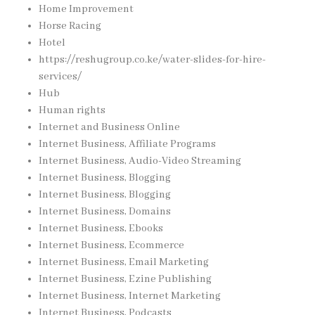
Home Improvement
Horse Racing
Hotel
https://reshugroup.co.ke/water-slides-for-hire-
services/
Hub
Human rights
Internet and Business Online
Internet Business, Affiliate Programs
Internet Business, Audio-Video Streaming
Internet Business, Blogging
Internet Business, Blogging
Internet Business, Domains
Internet Business, Ebooks
Internet Business, Ecommerce
Internet Business, Email Marketing
Internet Business, Ezine Publishing
Internet Business, Internet Marketing
Internet Business, Podcasts