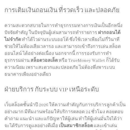
การเติมเงินถอนเงิน ที่รวดเร็ว และปลอดภัย
ความสะดวกสบายในการทำธุรกรรมทางการเงินเป็นอีกหนึ่ง
ปัจจัยสำคัญ ในปัจจุบันผู้เล่นสามารถทำรายการ
ฝากถอนได้
ไม่จำกัด
ทำได้ไวผ่านระบบออโต้ ซึ่งใช้เวลาเพียงไม่กี่วินาที
ช่วยให้ไม่ต้องเสียเวลารอ และสามารถเข้าถึงการเล่น สล็อต
ออนไลน์ ได้อย่างต่อเนื่อง นอกจากนี้ การรองรับการทำ
ธุรกรรมผ่าน
สล็อตวอลเล็ต
หรือ TrueMoney Wallet
ก็ได้รับ
ความนิยม เพราะสะดวกและปลอดภัย ไม่ต้องพึ่งพาระบบ
ธนาคารเพียงอย่างเดียว
ฝ่ายบริการ กับระบบ VIP เหนือระดับ
เว็บสล็อตชั้นนำปี 2026 ให้ความสำคัญกับการบริการลูกค้าเป็น
อย่างมาก มีทีมงานพร้อมให้บริการตลอด 24 ชั่วโมง คอยตอบ
คำถาม แนะนำ และแก้ปัญหาให้ผู้เล่น ทำให้ผู้เล่นมั่นใจได้ว่า
จะได้รับการดูแลอย่างดีเมื่อ
เป็นสมาชิกสล็อต
และเข้าเล่น