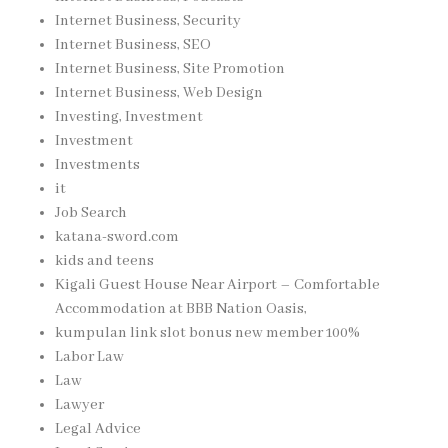
Internet Business, Security
Internet Business, SEO
Internet Business, Site Promotion
Internet Business, Web Design
Investing, Investment
Investment
Investments
it
Job Search
katana-sword.com
kids and teens
Kigali Guest House Near Airport – Comfortable
Accommodation at BBB Nation Oasis,
kumpulan link slot bonus new member 100%
Labor Law
Law
Lawyer
Legal Advice