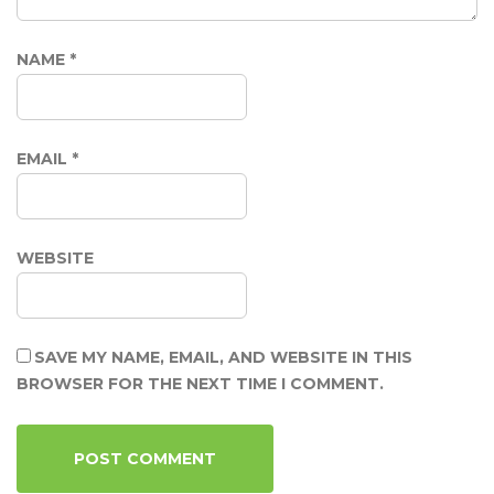
NAME
*
EMAIL
*
WEBSITE
SAVE MY NAME, EMAIL, AND WEBSITE IN THIS
BROWSER FOR THE NEXT TIME I COMMENT.