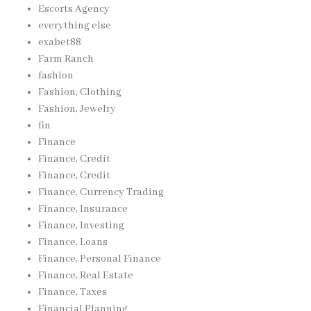
Escorts Agency
everything else
exabet88
Farm Ranch
fashion
Fashion, Clothing
Fashion, Jewelry
fin
Finance
Finance, Credit
Finance, Credit
Finance, Currency Trading
Finance, Insurance
Finance, Investing
Finance, Loans
Finance, Personal Finance
Finance, Real Estate
Finance, Taxes
Financial Planning