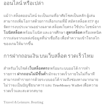
ออนไลน์ หรือเปล่า
แ
ม้ว่า
สล็อตออนไลน์ จะเป็นเกมที่อาศัยโชคเป็นหลัก ผู้เล่น
สามารถเพิ่มโอกาสด้วยการเลือกเกมที่มี สมัครสล็อต RTP สูง
จัดการงบประมาณอย่างฉลาด สล็อตเว็บตรง ใช้ประโยชน์จาก
โบนัสสล็อต
พร้อมโบนัส และอาจศึกษา
สูตรสล็อต
หรือเทคนิค
การเล่นจากแหล่งข้อมูลที่น่าเชื่อถือ เพื่อทำความเข้าใจกลไก
ของเกมให้มากขึ้น
การฝากถอนเงิน บนเว็บสล็อต รวดเร็วไหม
สำหรับเว็บไซต์
เว็บสล็อต
ตรง
พร้อมระบบออโต้ การทำ
รายการ
ฝากถอนไม่มีขั้นต่ำ
มักจะรวดเร็วภายในไม่กี่นาที
สามารถทำรายการด้วยระบบออโต้ รวมถึงช่องทางมากมาย
ไม่ว่าจะเป็นบัญชีธนาคาร และ
TrueMoney Wallet
เพื่อความ
รวดเร็วและสะดวกสบาย
Travel & Leisure, Boating