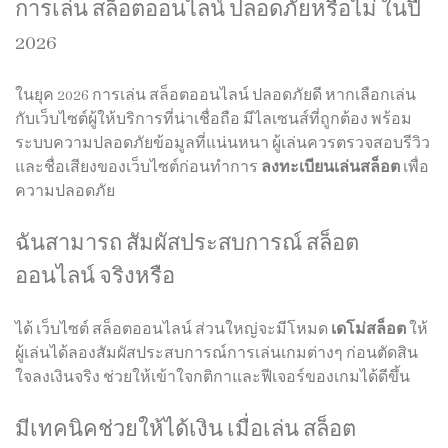
การเล่น สล็อตออนไลน์ ปลอดภัยหรือไม่ ในปี
2026
ในยุค 2026 การเล่น สล็อตออนไลน์ ปลอดภัยดี หากเลือกเล่น
กับเว็บไซต์ผู้ให้บริการที่น่าเชื่อถือ มีไลเซนส์ที่ถูกต้อง พร้อม
ระบบความปลอดภัยข้อมูลที่แน่นหนา ผู้เล่นควรตรวจสอบรีวิว
และชื่อเสียงของเว็บไซต์ก่อนทำการ
ลงทะเบียนเล่นสล็อต
เพื่อ
ความปลอดภัย
ฉันสามารถ สัมผัสประสบการณ์ สล็อต
ออนไลน์ จริงหรือ
ได้ เว็บไซต์ สล็อตออนไลน์ ส่วนใหญ่จะมีโหมด
เดโม่สล็อต
ให้
ผู้เล่นได้ลองสัมผัสประสบการณ์การเล่นเกมต่างๆ ก่อนตัดสิน
ใจลงเงินจริง ช่วยให้เข้าใจกติกาและฟีเจอร์ของเกมได้ดีขึ้น
มีเทคนิคช่วยให้ได้เงิน เมื่อเล่น สล็อต