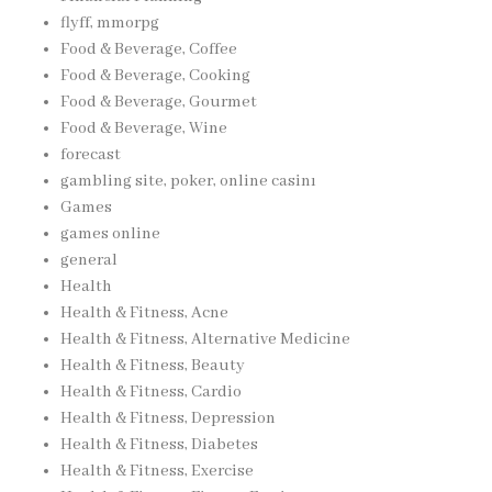
flyff, mmorpg
Food & Beverage, Coffee
Food & Beverage, Cooking
Food & Beverage, Gourmet
Food & Beverage, Wine
forecast
gambling site, poker, online casinı
Games
games online
general
Health
Health & Fitness, Acne
Health & Fitness, Alternative Medicine
Health & Fitness, Beauty
Health & Fitness, Cardio
Health & Fitness, Depression
Health & Fitness, Diabetes
Health & Fitness, Exercise