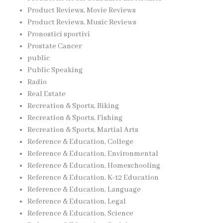
Product Reviews, Movie Reviews
Product Reviews, Music Reviews
Pronostici sportivi
Prostate Cancer
public
Public Speaking
Radio
Real Estate
Recreation & Sports, Biking
Recreation & Sports, Fishing
Recreation & Sports, Martial Arts
Reference & Education, College
Reference & Education, Environmental
Reference & Education, Homeschooling
Reference & Education, K-12 Education
Reference & Education, Language
Reference & Education, Legal
Reference & Education, Science