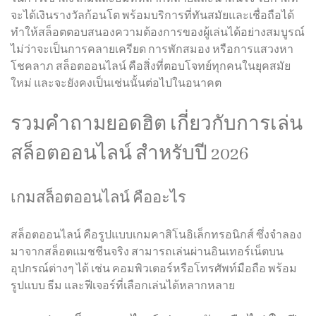
จะได้เงินรางวัลก้อนโต พร้อมบริการที่ทันสมัยและเชื่อถือได้
ทำให้สล็อตตอบสนองความต้องการของผู้เล่นได้อย่างสมบูรณ์
ไม่ว่าจะเป็นการคลายเครียด การพักสมอง หรือการแสวงหา
โชคลาภ สล็อตออนไลน์ คือสิ่งที่ตอบโจทย์ทุกคนในยุคสมัย
ใหม่ และจะยังคงเป็นเช่นนั้นต่อไปในอนาคต
รวมคำถามยอดฮิต เกี่ยวกับการเล่น
สล็อตออนไลน์ สำหรับปี 2026
เกมสล็อตออนไลน์ คืออะไร
สล็อตออนไลน์ คือรูปแบบเกมคาสิโนอิเล็กทรอนิกส์ ซึ่งจำลอง
มาจากสล็อตแมชชีนจริง สามารถเล่นผ่านอินเทอร์เน็ตบน
อุปกรณ์ต่างๆ ได้ เช่น คอมพิวเตอร์หรือโทรศัพท์มือถือ พร้อม
รูปแบบ ธีม และฟีเจอร์ที่เลือกเล่นได้หลากหลาย