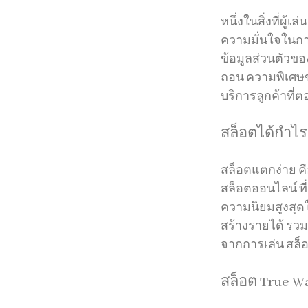
หนึ่งในสิ่งที่ผู
ความมั่นใจในการ
ข้อมูลส่วนตัว
ถอน ความพิเศษขอ
บริการลูกค้าที่
สล็อตได้กำไร
สล็อตแตกง่าย คื
สล็อตออนไลน์ ที
ความนิยมสูงสุดใ
สร้างรายได้ รวม
จากการเล่น สล็
สล็อต True 