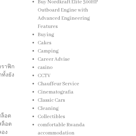
Buy Nordkraft Elite 300HP
Outboard Engine with
Advanced Engineering
Features
Buying
Cakes
Camping
Career Advise
งกราฟิก
casino
ั้งยัง
CCTV
Chauffeur Service
Cinematografia
Classic Cars
Cleaning
สล็อต
Collectibles
สล็อต
comfortable Rwanda
ลอง
accommodation