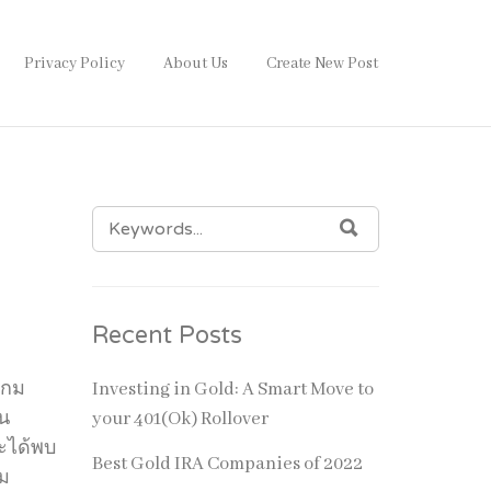
Privacy Policy
About Us
Create New Post
SEARCH
่
SEARCH
FOR:
Recent Posts
เกม
Investing in Gold: A Smart Move to
คน
your 401(Ok) Rollover
จะได้พบ
Best Gold IRA Companies of 2022
าม