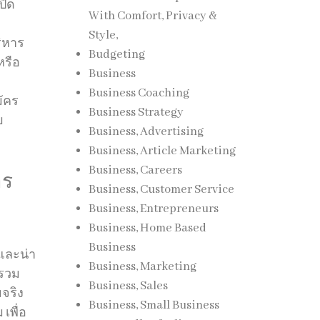
ปิด
With Comfort, Privacy &
Style,
ริหาร
Budgeting
หรือ
Business
Business Coaching
ัคร
Business Strategy
บ
Business, Advertising
Business, Article Marketing
Business, Careers
าร
Business, Customer Service
Business, Entrepreneurs
Business, Home Based
Business
และน่า
Business, Marketing
จรวม
Business, Sales
มจริง
Business, Small Business
เพื่อ