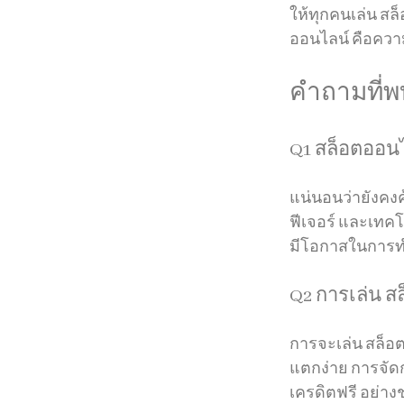
ให้ทุกคนเล่น สล
ออนไลน์ คือความบ
คำถามที่พ
Q1 สล็อตออนไล
แน่นอนว่ายังคงค
ฟีเจอร์ และเทคโ
มีโอกาสในการท
Q2 การเล่น สล
การจะเล่น สล็อต
แตกง่าย การจัด
เครดิตฟรี อย่