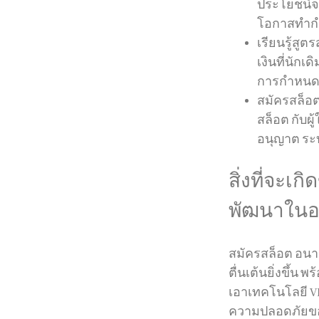
ประโยชน์จา
โอกาสทำกำ
เรียนรู้สู
เงินที่นักเ
การกำหนดเ
สมัครสล็อต 
สล็อต
กับผู
อนุญาต ระ
สิ่งที่จะเ
พัฒนาใน
สมัครสล็อต อนา
ตื่นเต้นยิ่งขึ้
เอาเทคโนโลยี VR 
ความปลอดภัยของ