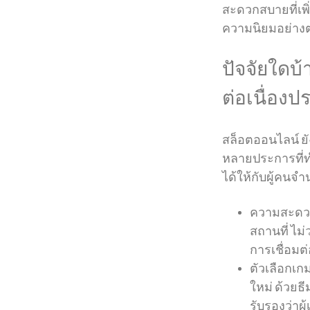
สะดวกสบายที่เพิ
ความนิยมอย่างต่
ปัจจัยใดบ้
ต่อเนื่องป
สล็อตออนไลน์ ยัง
หลายประการที่ท
ได้ให้กับผู้คนจ
ความสะดวกท
สถานที่ ไม่
การเชื่อมต่
ตัวเลือกเก
ใหม่ ด้วยธ
รับรองว่าผู