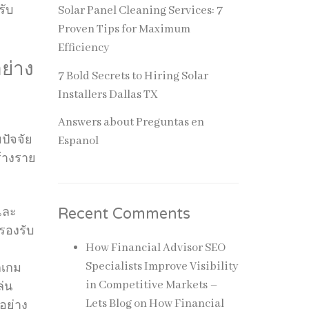
้รับ
Solar Panel Cleaning Services: 7
Proven Tips for Maximum
Efficiency
อย่าง
7 Bold Secrets to Hiring Solar
Installers Dallas TX
Answers about Preguntas en
ยปัจจัย
Espanol
้างราย
Recent Comments
และ
่รองรับ
How Financial Advisor SEO
Specialists Improve Visibility
กเกม
in Competitive Markets –
ล่น
Lets Blog
on
How Financial
้อย่าง