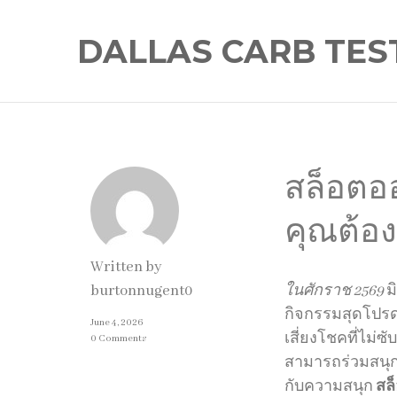
DALLAS CARB TES
สล็อตออ
คุณต้อ
Written by
ในศักราช 2569
ม
burtonnugent0
กิจกรรมสุดโปรดท
June 4, 2026
เสี่ยงโชคที่ไม่
0 Comments
สามารถร่วมสนุก ส
กับความสนุก
สล