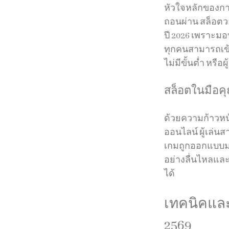
หัวใจหลักของกา
ถอนผ่าน สล็อตว
ปี 2026 เพราะ
ทุกคนสามารถเข้า
ไม่มีขั้นต่ำ หร
สล็อตในมือคุณ
ด้วยความก้าวหน้
ออนไลน์ ผู้เล่น
เกมถูกออกแบบม
อย่างลื่นไหลแล
ได้
เทคนิคและ
2569