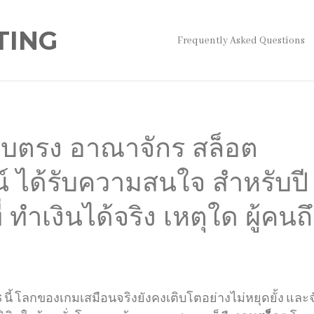
TING
Frequently Asked Questions
ว็บตรง อาณาจักร สล็อต
์ ได้รับความสนใจ สำหรับปี
 ทำเงินได้จริง เหตุใด ผู้คนถ
6 นี้ โลกของเกมเสมือนจริงยังคงเติบโตอย่างไม่หยุดยั้ง และจ