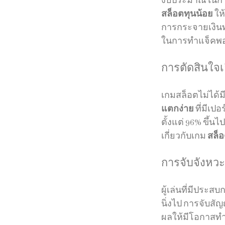
งบประมาณในการเด
สล็อตทุนน้อย
ให้
การกระจายเงินท
ในการทำแจ็คพ
การตัดสินใจเ
เกมสล็อตไม่ได้ม
แตกง่าย
ที่มีเปอ
ตั้งแต่ 96% ขึ้น
เกี่ยวกับเกม
สล็อ
การจับจังหวะ
ผู้เล่นที่มีประสบ
นิ่งไป การจับสั
ผลให้มีโอกาสทำก