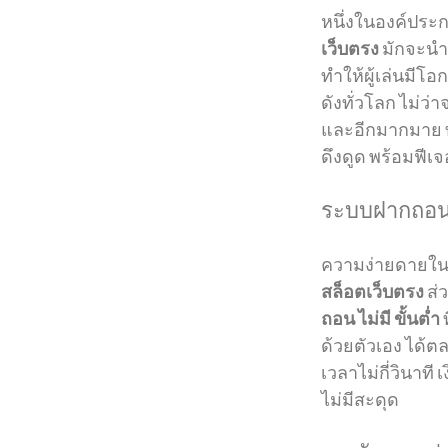
หนึ่งในองค์ประก
เว็บตรง
มักจะน
ทำให้ผู้เล่นมีโ
ดังทั่วโลก ไม่ว่
และอีกมากมาย ทำ
ดึงดูด พร้อมฟีเจ
ระบบฝากถอนอ
ความง่ายดายในกา
สล็อตเว็บตรง
ส่
ถอน ไม่มี ขั้นต่ำ
ด้วยตัวเอง ได้ตล
เวลาไม่กี่วินาที
ไม่มีสะดุด