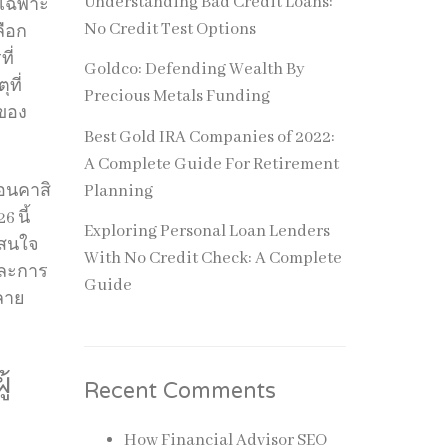
Understanding Bad Credit Loans:
เฉพาะ
No Credit Test Options
ลือก
ี่
Goldco: Defending Wealth By
ที่
Precious Metals Funding
มของ
Best Gold IRA Companies of 2022:
A Complete Guide For Retirement
่อนคาสิ
Planning
 นี้
Exploring Personal Loan Lenders
าสนใจ
With No Credit Check: A Complete
และการ
Guide
กลาย
้
Recent Comments
How Financial Advisor SEO