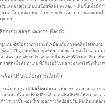
ิมพันแต่ละตา ให้ชัดเจน และยึดถือตามงบที่ตั้งไว้ สำหรับ
เริ่มเล่นด้วยเงินเดิมพันน้อยที่สุด และค่อย ๆ เพิ่มขึ้นเมื่อมีกำ
ุน และไม่ทุ่มหมดหน้าตัก จะช่วยยืดเวลาการเล่นและเพิ่ม
อตแตก
ลือกเกม สล็อตแตกง่าย ที่ลงตัว
ีทุกเกม ซึ่งมีอัตราการจ่ายที่เหมือนกัน การตัดสินใจเล่นเกม
ร์เซ็นต
์ RTP
สูง นับเป็นกลยุทธ์ที่ยอดเยี่ยม โดยทั่วไปแล้ว เกมท
ไป จะจัดว่าแตกง่ายกว่า นอกจากนี้ ควรอ่านรีวิว และศึกษาข้อ
ต ล่าสุด
เพื่อค้นหาเกม ที่มีฟีเจอร์โบนัส รวมถึงฟรีสปินที่น่า
 พร้อมปรับเปลี่ยนการเดิมพัน
การณ์ มักจะรู้ว่า
เกมสล็อต
มีจังหวะที่จ่ายรางวัลบ่อย และบาง
ญญาณเหล่านี้ และปรับเปลี่ยนจำนวนเงินเดิมพันให้เหมาะสม 
ำไรมากขึ้น ตอนที่เกมออกรางวัลบ่อย ปรับเพิ่มเดิมพันเล็ก