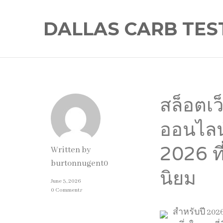
DALLAS CARB TES
สล็อตเ
ออนไลน
2026 ที่
Written by
burtonnugent0
นิยม
June 3, 2026
0 Comments
สำหรับปี 202