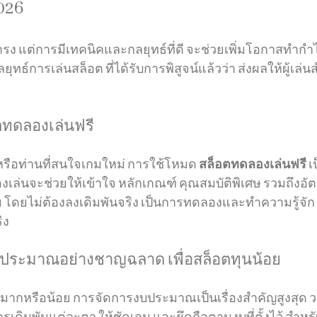
026
บตรง แต่การมีเทคนิคและกลยุทธ์ที่ดี จะช่วยเพิ่มโอกาสทำกำ
ยุทธ์การเล่นสล็อต ที่ได้รับการพิสูจน์แล้วว่า ส่งผลให้ผู้เล่น
อตทดลองเล่นฟรี
้น หรือท่านที่สนใจเกมใหม่ การใช้โหมด
สล็อตทดลองเล่นฟรี
เป
งเล่นจะช่วยให้เข้าใจ หลักเกณฑ์ คุณสมบัติพิเศษ รวมถึงอั
 โดยไม่ต้องลงเดิมพันจริง เป็นการทดลองและทำความรู้จัก ก
ิง
ประมาณอย่างชาญฉลาด เพื่อสล็อตทุนน้อย
ุนมากหรือน้อย การจัดการงบประมาณเป็นเรื่องสำคัญสูงสุด