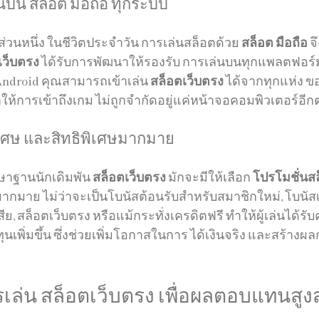
นบน สล็อต มือถือ ทุกระบบ
อส่วนหนึ่ง ในชีวิตประจำวัน การเล่นสล็อตด้วย
สล็อต มือถือ
จึ
เว็บตรง
ได้รับการพัฒนาให้รองรับ การเล่นบนทุกแพลตฟอร์ม
 Android คุณสามารถเข้าเล่น
สล็อตเว็บตรง
ได้จากทุกแห่ง ข
ทำให้การเข้าถึงเกม ไม่ถูกจำกัดอยู่แค่หน้าจอคอมพิวเตอร์อีก
ิเศษ และสิทธิพิเศษมากมาย
กษาฐานนักเดิมพัน
สล็อตเว็บตรง
มักจะมีให้เลือก
โปรโมชั่นส
กมาย ไม่ว่าจะเป็นโบนัสต้อนรับสำหรับสมาชิกใหม่, โบนัสเ
ีย, สล็อตเว็บตรง หรือแม้กระทั่งเครดิตฟรี ทำให้ผู้เล่นได้รั
นทุนเพิ่มขึ้น ซึ่งช่วยเพิ่มโอกาสในการ ได้เงินจริง และสร้างผ
รเล่น สล็อตเว็บตรง เพื่อผลตอบแทนสูง