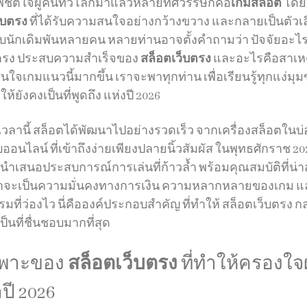
่พิชิตใจผู้คนทั่วโลกมาแล้วหลายทศวรรษก็คือ
เกมสล็อต
โดย
็บตรง
ที่ได้รับความสนใจอย่างกว้างขวาง และกลายเป็นตัวเ
รับนักเดิมพันหลายคน หลายท่านอาจตั้งคำถามว่า ปัจจัยอะไรท
บตรง ประสบความสำเร็จของ
สล็อตเว็บตรง
และอะไรคือสาเหตุ
จเกมแนวนี้มากขึ้น เราจะพาทุกท่าน เพื่อเรียนรู้ทุกแง่มุ
ห้ยังคงเป็นที่พูดถึง แห่งปี 2026
งเวลานี้ สล็อตได้พัฒนาไปอย่างรวดเร็ว จากเครื่องสล็อตในบ
อนไลน์ ที่เข้าถึงง่ายเพียงปลายนิ้วสัมผัส ในพุทธศักราช 2026
้นำเสนอประสบการณ์การเล่นที่ก้าวล้ำ พร้อมคุณสมบัติที่น่
่าจะเป็นความมั่นคงทางการเงิน ความหลากหลายของเกม 
มที่ว่องไว นี่คือองค์ประกอบสำคัญ ที่ทำให้ สล็อตเว็บตรง 
เป็นที่ชื่นชอบมากที่สุด
ฉพาะของ
สล็อตเว็บตรง
ที่ทำให้ครองใจผู
ปี 2026