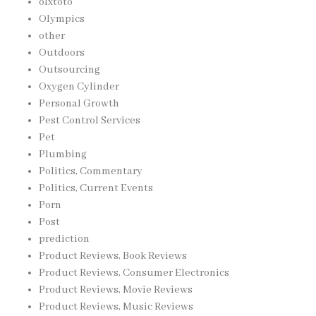
olxtoto
Olympics
other
Outdoors
Outsourcing
Oxygen Cylinder
Personal Growth
Pest Control Services
Pet
Plumbing
Politics, Commentary
Politics, Current Events
Porn
Post
prediction
Product Reviews, Book Reviews
Product Reviews, Consumer Electronics
Product Reviews, Movie Reviews
Product Reviews, Music Reviews