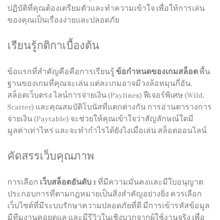
ปฏิบัติที่คุณต้องเตรียมตัวและทำความเข้าใจ เพื่อให้การเล่น
ของคุณเป็นเรื่องง่ายและปลอดภัย
เรียนรู้กติกาเบื้องต้น
ข้อแรกที่สำคัญคือคือการเรียนรู้
ข้อกำหนดของเกมสล็อต
พื้น
ฐานของเกมที่คุณจะเล่น แต่ละเกมอาจมีวงล้อหมุนกี่อัน,
สล็อตเว็บตรง ไลน์การจ่ายเงิน (Paylines) ฟีเจอร์พิเศษ (Wild,
Scatter) และคุณสมบัติโบนัสที่แตกต่างกัน การอ่านตารางการ
จ่ายเงิน (Paytable) จะช่วยให้คุณเข้าใจว่าสัญลักษณ์ใดมี
มูลค่าเท่าไหร่ และจะทำกำไรได้ยังไงเมื่อเล่น สล็อตออนไลน์
คัดสรรเว็บคุณภาพ
การเลือก
เว็บสล็อตอันดับ 1
ที่มีความมั่นคงและมีใบอนุญาต
ประกอบการที่ตามกฎหมายเป็นสิ่งสำคัญอย่างยิ่ง ควรเลือก
เว็บไซต์ที่มีระบบรักษาความปลอดภัยที่ดี มีการเข้ารหัสข้อมูล
มีทีมงานคอยดูแล และมีรีวิวในเชิงบวกจากผู้ใช้งานจริง เพื่อ