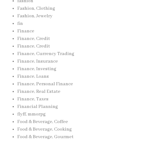
fashion
Fashion, Clothing
Fashion, Jewelry
fin
Finance
Finance, Credit
Finance, Credit
Finance, Currency Trading
Finance, Insurance
Finance, Investing
Finance, Loans
Finance, Personal Finance
Finance, Real Estate
Finance, Taxes
Financial Planning
flyff, mmorpg
Food & Beverage, Coffee
Food & Beverage, Cooking
Food & Beverage, Gourmet