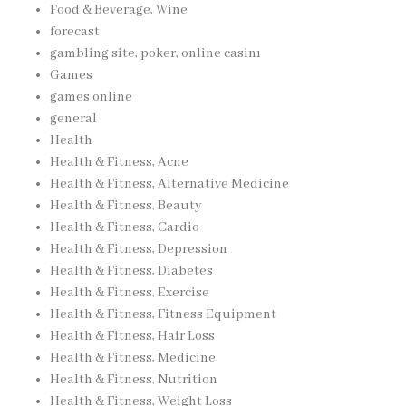
Food & Beverage, Wine
forecast
gambling site, poker, online casinı
Games
games online
general
Health
Health & Fitness, Acne
Health & Fitness, Alternative Medicine
Health & Fitness, Beauty
Health & Fitness, Cardio
Health & Fitness, Depression
Health & Fitness, Diabetes
Health & Fitness, Exercise
Health & Fitness, Fitness Equipment
Health & Fitness, Hair Loss
Health & Fitness, Medicine
Health & Fitness, Nutrition
Health & Fitness, Weight Loss