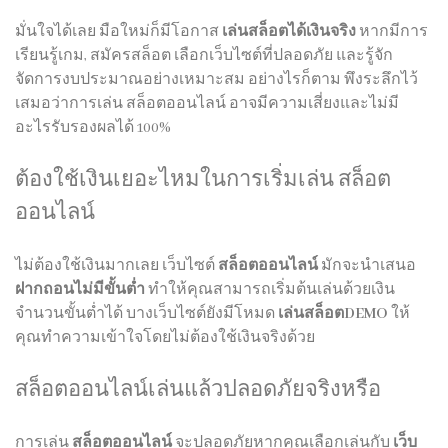
มั่นใจได้เลย มือใหม่ก็มีโอกาส
เล่นสล็อตได้เงินจริง
หากมีการ
เรียนรู้เกม, สมัครสล็อต เลือกเว็บไซต์ที่ปลอดภัย และรู้จัก
จัดการงบประมาณอย่างเหมาะสม อย่างไรก็ตาม พึงระลึกไว้
เสมอว่าการเล่น สล็อตออนไลน์ อาจมีความเสี่ยงและไม่มี
อะไรรับรองผลได้ 100%
ต้องใช้เงินเยอะไหมในการเริ่มเล่น สล็อต
ออนไลน์
ไม่ต้องใช้เงินมากเลย เว็บไซต์
สล็อตออนไลน์
มักจะนำเสนอ
ฝากถอนไม่มีขั้นต่ำ
ทำให้คุณสามารถเริ่มต้นเล่นด้วยเงิน
จำนวนขั้นต่ำได้ บางเว็บไซต์ยังมีโหมด
เล่นสล็อตDEMO
ให้
คุณทำความเข้าใจโดยไม่ต้องใช้เงินจริงด้วย
สล็อตออนไลน์เล่นแล้วปลอดภัยจริงหรือ
การเล่น
สล็อตออนไลน์
จะปลอดภัยหากคุณเลือกเล่นกับ
เว็บ