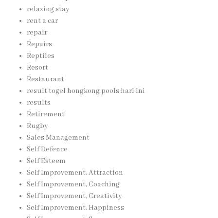
relaxing stay
rent a car
repair
Repairs
Reptiles
Resort
Restaurant
result togel hongkong pools hari ini
results
Retirement
Rugby
Sales Management
Self Defence
Self Esteem
Self Improvement, Attraction
Self Improvement, Coaching
Self Improvement, Creativity
Self Improvement, Happiness