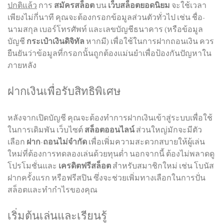
ปกติแล้ว
การ
สมัครสล็อต
บน
เว็บสล็อตยอดนิยม
จะใช้เวลา
เพียงไม่กี่นาที คุณจะต้องกรอกข้อมูลส่วนตัวทั่วไป เช่น ชื่อ-
นามสกุล เบอร์โทรศัพท์ และเลขบัญชีธนาคาร (หรือข้อมูล
บัญชี
กระเป๋าเงินดิจิทัล
หากมี) เพื่อใช้ในการฝากถอนเงิน ควร
ยืนยันว่าข้อมูลที่กรอกนั้นถูกต้องแม่นยำเพื่อป้องกันปัญหาใน
ภายหลัง
ฝากเงินเพื่อรับสิทธิพิเศษ
หลังจากเปิดบัญชี คุณจะต้องทำการฝากเงินเข้าสู่ระบบเพื่อใช้
ในการเดิมพัน เว็บไซต์
สล็อตออนไลน์
ส่วนใหญ่มักจะมีตัว
เลือก
ฝาก-ถอนไม่จำกัด
เพื่อเพิ่มความสะดวกสบายให้ผู้เล่น
ใหม่ที่ต้องการทดลองเล่นด้วยทุนต่ำ นอกจากนี้ ต้องไม่พลาดดู
โปรโมชั่นและ
เครดิตฟรีสล็อต
สำหรับสมาชิกใหม่ เช่น โบนัส
ฝากครั้งแรก หรือฟรีสปิน ซึ่งจะช่วยเพิ่มทางเลือกในการปั่น
สล็อตและทำกำไรของคุณ
เริ่มต้นเล่นและเรียนรู้