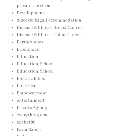
private, services
Development
discover Kigali accommodation
Disease & Illness, Breast Cancer
Disease & Illness, Colon Cancer
Earthquakes
Economics
Education
Education, School
Education, School
Electric Bikes
Electrical
Empowerment
entertaiment
Escorts Agency
everything else
exabet88
Farm Ranch