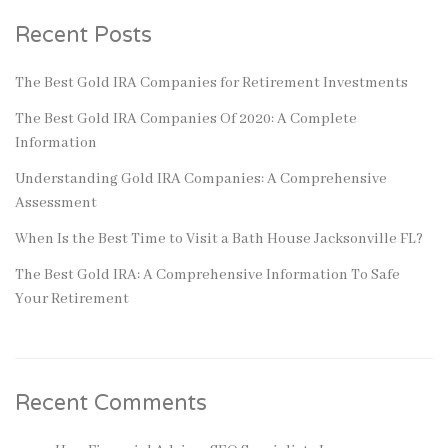
Recent Posts
The Best Gold IRA Companies for Retirement Investments
The Best Gold IRA Companies Of 2020: A Complete
Information
Understanding Gold IRA Companies: A Comprehensive
Assessment
When Is the Best Time to Visit a Bath House Jacksonville FL?
The Best Gold IRA: A Comprehensive Information To Safe
Your Retirement
Recent Comments