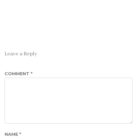
Leave a Reply
COMMENT
*
NAME
*