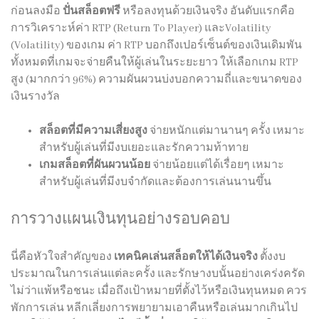
ก่อนลงมือ
ปั่นสล็อตฟรี
หรือลงทุนด้วยเงินจริง อันดับแรกคือ
การวิเคราะห์ค่า RTP (Return To Player) และVolatility
(Volatility) ของเกม ค่า RTP บอกถึงเปอร์เซ็นต์ของเงินเดิมพัน
ทั้งหมดที่เกมจะจ่ายคืนให้ผู้เล่นในระยะยาว ให้เลือกเกม RTP
สูง (มากกว่า 96%) ความผันผวนบ่งบอกความถี่และขนาดของ
เงินรางวัล
สล็อตที่มีความเสี่ยงสูง
จ่ายหนักแต่มานานๆ ครั้ง เหมาะ
สำหรับผู้เล่นที่มีงบเยอะและรักความท้าทาย
เกมสล็อตที่ผันผวนน้อย
จ่ายน้อยแต่ได้เรื่อยๆ เหมาะ
สำหรับผู้เล่นที่มีงบจำกัดและต้องการเล่นนานขึ้น
การวางแผนเงินทุนอย่างรอบคอบ
นี่คือหัวใจสำคัญของ
เทคนิคเล่นสล็อตให้ได้เงินจริง
ตั้งงบ
ประมาณในการเล่นแต่ละครั้ง และรักษางบนั้นอย่างเคร่งครัด
ไม่ว่าแพ้หรือชนะ เมื่อถึงเป้าหมายที่ตั้งไว้หรือเงินทุนหมด ควร
พักการเล่น หลีกเลี่ยงการพยายามเอาคืนหรือเล่นมากเกินไป