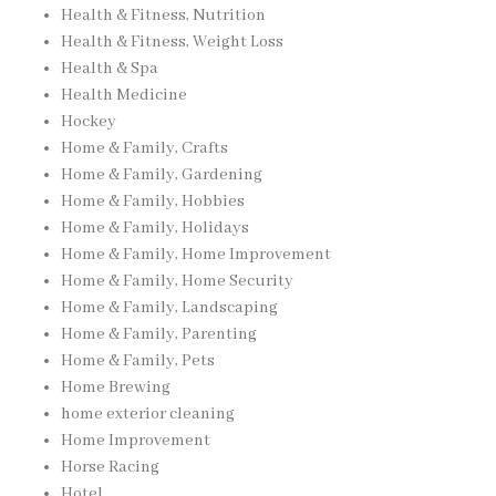
Health & Fitness, Nutrition
Health & Fitness, Weight Loss
Health & Spa
Health Medicine
Hockey
Home & Family, Crafts
Home & Family, Gardening
Home & Family, Hobbies
Home & Family, Holidays
Home & Family, Home Improvement
Home & Family, Home Security
Home & Family, Landscaping
Home & Family, Parenting
Home & Family, Pets
Home Brewing
home exterior cleaning
Home Improvement
Horse Racing
Hotel