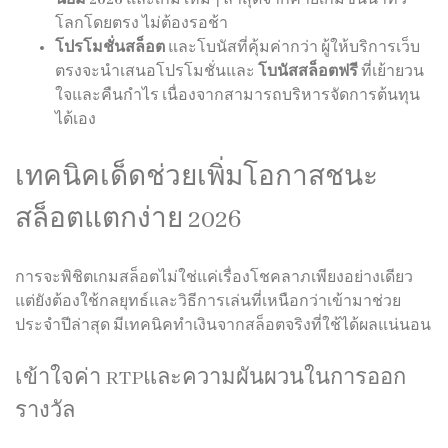
โลกโดยตรง ไม่ต้องรอช้า
โปรโมชั่นสล็อต
และโบนัสที่คุ้มค่ากว่า ผู้ให้บริการเว็บ
ตรงจะนำเสนอโปรโมชั่นและ
โบนัสสล็อตฟรี
ที่เย้ายวน
ใจและคืนกำไร เนื่องจากสามารถบริหารจัดการต้นทุน
ได้เอง
เทคนิคเด็ดช่วยเพิ่มโอกาสชนะ
สล็อตแตกง่าย 2026
การจะพิชิตเกมสล็อตไม่ใช่แค่เรื่องโชคลาภเพียงอย่างเดียว
แต่ยังต้องใช้กลยุทธ์และวิธีการเล่นที่เหนือกว่าเข้ามาช่วย
ประจำปีล่าสุด มีเทคนิคทำเงินจากสล็อตจริงที่ใช้ได้ผลแน่นอน
เข้าใจค่า RTPและความผันผวนในการออก
รางวัล