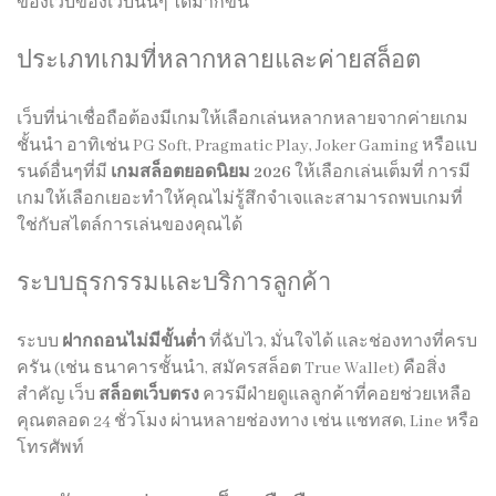
ของเว็บของเว็บนั้นๆ ได้มากขึ้น
ประเภทเกมที่หลากหลายและค่ายสล็อต
เว็บที่น่าเชื่อถือต้องมีเกมให้เลือกเล่นหลากหลายจากค่ายเกม
ชั้นนำ อาทิเช่น PG Soft, Pragmatic Play, Joker Gaming หรือแบ
รนด์อื่นๆที่มี
เกมสล็อตยอดนิยม 2026
ให้เลือกเล่นเต็มที่ การมี
เกมให้เลือกเยอะทำให้คุณไม่รู้สึกจำเจและสามารถพบเกมที่
ใช่กับสไตล์การเล่นของคุณได้
ระบบธุรกรรมและบริการลูกค้า
ระบบ
ฝากถอนไม่มีขั้นต่ำ
ที่ฉับไว, มั่นใจได้ และช่องทางที่ครบ
ครัน (เช่น ธนาคารชั้นนำ, สมัครสล็อต True Wallet) คือสิ่ง
สำคัญ เว็บ
สล็อตเว็บตรง
ควรมีฝ่ายดูแลลูกค้าที่คอยช่วยเหลือ
คุณตลอด 24 ชั่วโมง ผ่านหลายช่องทาง เช่น แชทสด, Line หรือ
โทรศัพท์