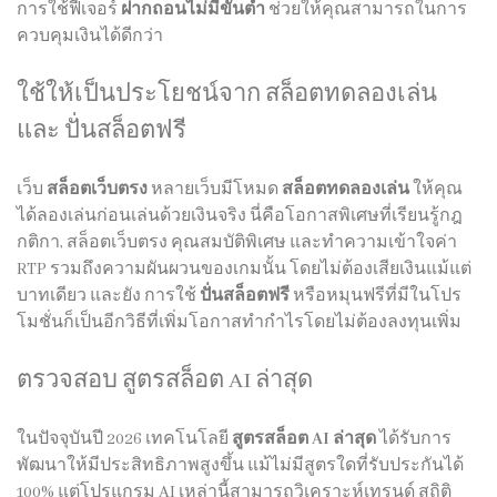
การใช้ฟีเจอร์
ฝากถอนไม่มีขั้นต่ำ
ช่วยให้คุณสามารถในการ
ควบคุมเงินได้ดีกว่า
ใช้ให้เป็นประโยชน์จาก สล็อตทดลองเล่น
และ ปั่นสล็อตฟรี
เว็บ
สล็อตเว็บตรง
หลายเว็บมีโหมด
สล็อตทดลองเล่น
ให้คุณ
ได้ลองเล่นก่อนเล่นด้วยเงินจริง นี่คือโอกาสพิเศษที่เรียนรู้กฎ
กติกา, สล็อตเว็บตรง คุณสมบัติพิเศษ และทำความเข้าใจค่า
RTP รวมถึงความผันผวนของเกมนั้น โดยไม่ต้องเสียเงินแม้แต่
บาทเดียว และยัง การใช้
ปั่นสล็อตฟรี
หรือหมุนฟรีที่มีในโปร
โมชั่นก็เป็นอีกวิธีที่เพิ่มโอกาสทำกำไรโดยไม่ต้องลงทุนเพิ่ม
ตรวจสอบ สูตรสล็อต AI ล่าสุด
ในปัจจุบันปี 2026 เทคโนโ
ลยี
สูตรสล็อต AI ล่าสุด
ได้รับการ
พัฒนาให้มีประสิทธิภาพสูงขึ้น แม้ไม่มีสูตรใดที่รับประกันได้
100% แต่โปรแกรม AI เหล่านี้สามารถวิเคราะห์เทรนด์ สถิติ