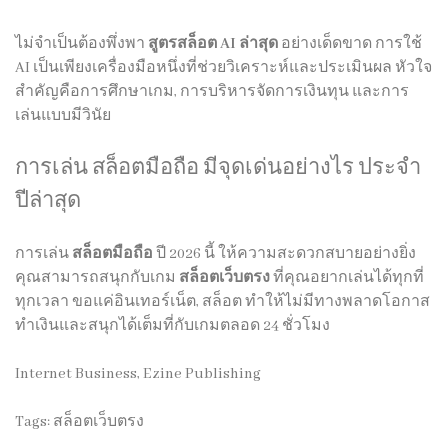
ไม่จำเป็นต้องพึ่งพา
สูตรสล็อต AI ล่าสุด
อย่างเด็ดขาด การใช้
AI เป็นเพียงเครื่องมือหนึ่งที่ช่วยวิเคราะห์และประเมินผล หัวใจ
สำคัญคือการศึกษาเกม, การบริหารจัดการเงินทุน และการ
เล่นแบบมีวินัย
การเล่น สล็อตมือถือ มีจุดเด่นอย่างไร ประจำ
ปีล่าสุด
การเล่น
สล็อตมือถือ
ปี 2026 นี้ ให้ความสะดวกสบายอย่างยิ่ง
คุณสามารถสนุกกับเกม
สล็อตเว็บตรง
ที่คุณอยากเล่นได้ทุกที่
ทุกเวลา ขอแค่อินเทอร์เน็ต, สล็อต ทำให้ไม่มีทางพลาดโอกาส
ทำเงินและสนุกได้เต็มที่กับเกมตลอด 24 ชั่วโมง
Internet Business, Ezine Publishing
Tags:
สล็อตเว็บตรง