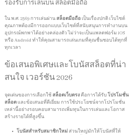
รองรับการเล่นบน สล็อตมือถือ
ใน พ.ศ. 2569 การเล่นผ่าน
สล็อตมือถือ
เป็นเรื่องปกติ เว็บไซต์
คุณภาพต้องมีการออกแบบเว็บไซต์ที่สนับสนุนการทำงานบน
อุปกรณ์พกพาได้อย่างคล่องตัว ไม่ว่าจะเป็นแพลตฟอร์ม iOS
หรือ Android ทำให้คุณสามารถเล่นเกมที่คุณชื่นชอบได้ทุกที่
ทุกเวลา
ข้อเสนอพิเศษและโบนัสสล็อตที่น่า
สนใจ เวอร์ชัน 2026
จุดเด่นของการเลือกใช้
สล็อตเว็บตรง
คือการได้รับ
โปรโมชั่น
สล็อต
และข้อเสนอที่ดีเยี่ยม การใช้ประโยชน์จากโปรโมชั่น
เหล่านี้อย่างรอบคอบสามารถเพิ่มทุนในการเล่นและโอกาส
สร้างรายได้ที่สูงขึ้น
โบนัสสำหรับสมาชิกใหม่
ส่วนใหญ่มักให้โบนัสที่ให้