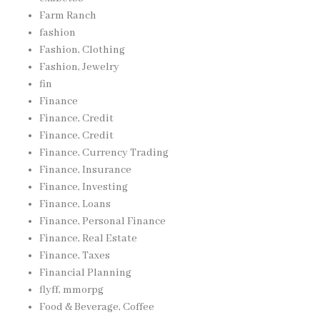
Farm Ranch
fashion
Fashion, Clothing
Fashion, Jewelry
fin
Finance
Finance, Credit
Finance, Credit
Finance, Currency Trading
Finance, Insurance
Finance, Investing
Finance, Loans
Finance, Personal Finance
Finance, Real Estate
Finance, Taxes
Financial Planning
flyff, mmorpg
Food & Beverage, Coffee