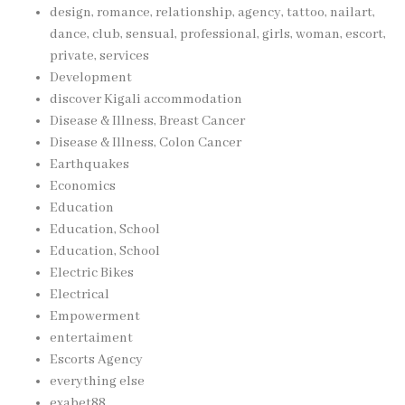
design, romance, relationship, agency, tattoo, nailart,
dance, club, sensual, professional, girls, woman, escort,
private, services
Development
discover Kigali accommodation
Disease & Illness, Breast Cancer
Disease & Illness, Colon Cancer
Earthquakes
Economics
Education
Education, School
Education, School
Electric Bikes
Electrical
Empowerment
entertaiment
Escorts Agency
everything else
exabet88