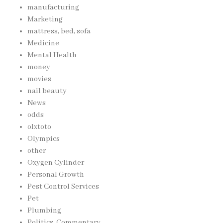
manufacturing
Marketing
mattress, bed, sofa
Medicine
Mental Health
money
movies
nail beauty
News
odds
olxtoto
Olympics
other
Oxygen Cylinder
Personal Growth
Pest Control Services
Pet
Plumbing
Politics, Commentary