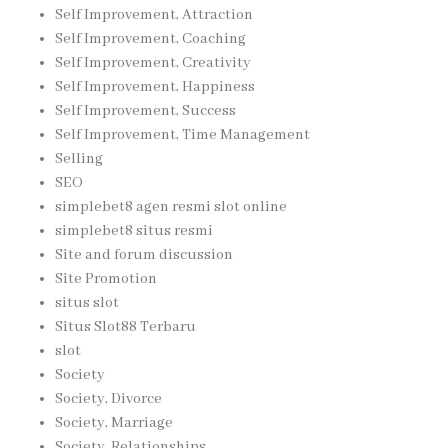
Self Improvement, Attraction
Self Improvement, Coaching
Self Improvement, Creativity
Self Improvement, Happiness
Self Improvement, Success
Self Improvement, Time Management
Selling
SEO
simplebet8 agen resmi slot online
simplebet8 situs resmi
Site and forum discussion
Site Promotion
situs slot
Situs Slot88 Terbaru
slot
Society
Society, Divorce
Society, Marriage
Society, Relationships