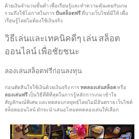
ด้วยเงินจำนวนขั้นต่ำ เพื่อเรียนรู้และทำความคุ้นเคยกับเกม
รวมถึงใช้โอกาสในการ
ปั่นสล็อตฟรี
ที่บางเว็บไซต์มีให้ เพื่อ
เรียนรู้โดยไม่ต้องใช้เงินจริง
วิธีเล่นและเทคนิคดีๆ เล่น สล็อต
ออนไลน์ เพื่อชัยชนะ
ลองเล่นสล็อตฟรีก่อนลงทุน
ก่อนตัดสินใจใช้เงินด้วยเงินจริง การ
ทดลองเล่นสล็อต
หรือ
ลองเล่นฟรี
เป็นวิธีที่ดีที่สุดในการรู้หลักการเกม เข้าใจ
สัญลักษณ์พิเศษ และทดสอบกลยุทธ์โดยไม่มีอันตราย เว็บไซต์
สล็อตออนไลน์ มักจะนำเสนอโหมดทดลองเล่นให้เลือก