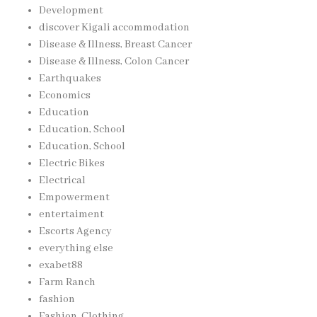
Development
discover Kigali accommodation
Disease & Illness, Breast Cancer
Disease & Illness, Colon Cancer
Earthquakes
Economics
Education
Education, School
Education, School
Electric Bikes
Electrical
Empowerment
entertaiment
Escorts Agency
everything else
exabet88
Farm Ranch
fashion
Fashion, Clothing