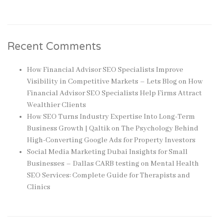
Recent Comments
How Financial Advisor SEO Specialists Improve
Visibility in Competitive Markets – Lets Blog
on
How
Financial Advisor SEO Specialists Help Firms Attract
Wealthier Clients
How SEO Turns Industry Expertise Into Long-Term
Business Growth | Qaltik
on
The Psychology Behind
High-Converting Google Ads for Property Investors
Social Media Marketing Dubai Insights for Small
Businesses – Dallas CARB testing
on
Mental Health
SEO Services: Complete Guide for Therapists and
Clinics