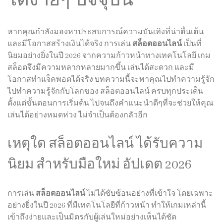
หากคุณกำลังมองหาประสบการณ์ความบันเทิงที่น่าตื่นเต้น
และมีโอกาสสร้างเงินได้จริง การเล่น
สล็อตออนไลน์
เป็นที่
นิยมอย่างยิ่งในปี 2026 จากความก้าวหน้าทางเทคโนโลยี เกม
สล็อตจึงมีความหลากหลายมากขึ้น เล่นได้สะดวก และมี
โอกาสทำแจ็คพอตได้จริง บทความนี้จะพาคุณไปทำความรู้จัก
ไปทำความรู้จักกับโลกของ สล็อตออนไลน์ ครบทุกประเด็น
ตั้งแต่ขั้นตอนการเริ่มต้น ไปจนถึงคำแนะนำดีๆที่จะช่วยให้คุณ
เล่นได้อย่างหมดห่วง ไม่จำเป็นต้องกลัวอีก
เหตุใด สล็อตออนไลน์ ได้รับความ
นิยม สำหรับมือใหม่ อัปเดต 2026
การเล่น
สล็อตออนไลน์
ไม่ได้ซับซ้อนอย่างที่เข้าใจ โดยเฉพาะ
อย่างยิ่งในปี 2026 ที่มีเทคโนโลยีที่ก้าวหน้า ทำให้เกมเหล่านี้
เข้าถึงง่ายและเป็นมิตรกับผู้เล่นใหม่อย่างเห็นได้ชัด