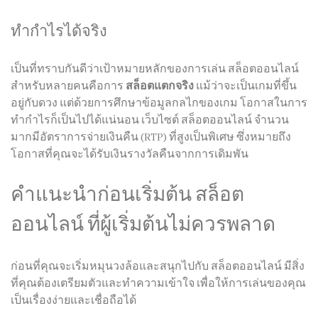
ทำกำไรได้จริง
เป็นที่ทราบกันดีว่าเป้าหมายหลักของการเล่น สล็อตออนไลน์
สำหรับหลายคนคือการ
สล็อตแตกจริง
แม้ว่าจะเป็นเกมที่ขึ้น
อยู่กับดวง แต่ด้วยการศึกษาข้อมูลกลไกของเกม โอกาสในการ
ทำกำไรก็เป็นไปได้แน่นอน เว็บไซต์ สล็อตออนไลน์ จำนวน
มากมีอัตราการจ่ายเงินคืน (RTP) ที่สูงเป็นพิเศษ ซึ่งหมายถึง
โอกาสที่คุณจะได้รับเงินรางวัลคืนจากการเดิมพัน
คำแนะนำก่อนเริ่มต้น สล็อต
ออนไลน์ ที่ผู้เริ่มต้นไม่ควรพลาด
ก่อนที่คุณจะเริ่มหมุนวงล้อและสนุกไปกับ สล็อตออนไลน์ มีสิ่ง
ที่คุณต้องเตรียมตัวและทำความเข้าใจ เพื่อให้การเล่นของคุณ
เป็นเรื่องง่ายและเชื่อถือได้