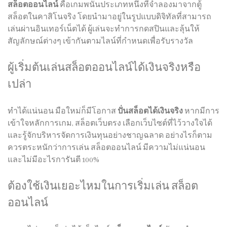
สล็อตออนไลน์
คือเกมพนันประเภทหนึ่งที่จำลองมาจากตู้
สล็อตในคาสิโนจริง โดยนำมาอยู่ในรูปแบบดิจิทัลที่สามารถ
เล่นผ่านอินเทอร์เน็ตได้ ผู้เล่นจะทำการกดสปินและลุ้นให้
สัญลักษณ์ต่างๆ เข้ากันตามไลน์ที่กำหนดเพื่อรับรางวัล
ผู้เริ่มต้นเล่นสล็อตออนไลน์ได้เงินจริงหรือ
เปล่า
ทำได้แน่นอน มือใหม่ก็มีโอกาส
ปั่นสล็อตได้เงินจริง
หากมีการ
เข้าใจหลักการเกม, สล็อตเว็บตรง เลือกเว็บไซต์ที่ไว้วางใจได้
และรู้จักบริหารจัดการเงินทุนอย่างชาญฉลาด อย่างไรก็ตาม
ควรตระหนักว่าการเล่น สล็อตออนไลน์ มีความไม่แน่นอน
และไม่มีอะไรการันตี 100%
ต้องใช้เงินเยอะไหมในการเริ่มเล่น สล็อต
ออนไลน์