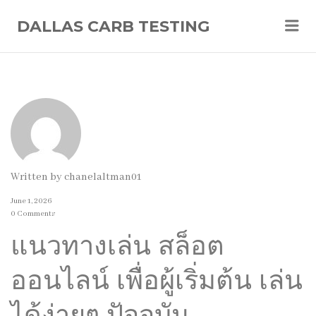
Me
DALLAS CARB TESTING
Written by
chanelaltman01
June 1, 2026
0 Comments
แนวทางเล่น สล็อต
ออนไลน์ เพื่อผู้เริ่มต้น เล่น
ได้ง่ายๆ ปัจจุบัน