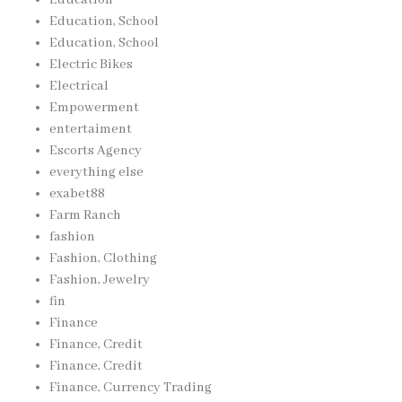
Education, School
Education, School
Electric Bikes
Electrical
Empowerment
entertaiment
Escorts Agency
everything else
exabet88
Farm Ranch
fashion
Fashion, Clothing
Fashion, Jewelry
fin
Finance
Finance, Credit
Finance, Credit
Finance, Currency Trading