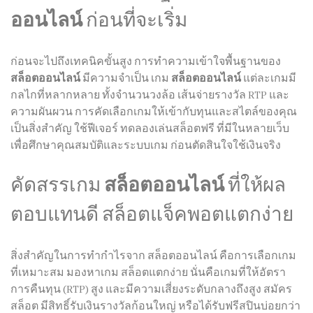
ออนไลน์
ก่อนที่จะเริ่ม
ก่อนจะไปถึงเทคนิคขั้นสูง การทำความเข้าใจพื้นฐานของ
สล็อตออนไลน์
มีความจำเป็น เกม
สล็อตออนไลน์
แต่ละเกมมี
กลไกที่หลากหลาย ทั้งจำนวนวงล้อ เส้นจ่ายรางวัล RTP และ
ความผันผวน การคัดเลือกเกมให้เข้ากับทุนและสไตล์ของคุณ
เป็นสิ่งสำคัญ ใช้ฟีเจอร์ ทดลองเล่นสล็อตฟรี ที่มีในหลายเว็บ
เพื่อศึกษาคุณสมบัติและระบบเกม ก่อนตัดสินใจใช้เงินจริง
คัดสรรเกม
สล็อตออนไลน์
ที่ให้ผล
ตอบแทนดี สล็อตแจ็คพอตแตกง่าย
สิ่งสำคัญในการทำกำไรจาก สล็อตออนไลน์ คือการเลือกเกม
ที่เหมาะสม มองหาเกม สล็อตแตกง่าย นั่นคือเกมที่ให้อัตรา
การคืนทุน (RTP) สูง และมีความเสี่ยงระดับกลางถึงสูง สมัคร
สล็อต มีสิทธิ์รับเงินรางวัลก้อนใหญ่ หรือได้รับฟรีสปินบ่อยกว่า