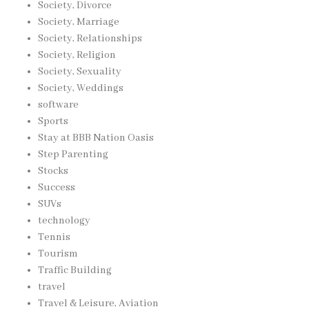
Society, Divorce
Society, Marriage
Society, Relationships
Society, Religion
Society, Sexuality
Society, Weddings
software
Sports
Stay at BBB Nation Oasis
Step Parenting
Stocks
Success
SUVs
technology
Tennis
Tourism
Traffic Building
travel
Travel & Leisure, Aviation