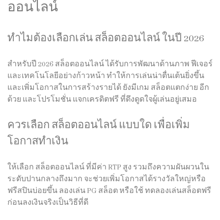
ออนไลน์
ทำไมต้องเลือกเล่น สล็อตออนไลน์ ในปี 2026
สำหรับปี 2026 สล็อตออนไลน์ ได้รับการพัฒนาด้านภาพ ฟีเจอร์
และเทคโนโลยีอย่างก้าวหน้า ทำให้การเล่นน่าตื่นเต้นยิ่งขึ้น
และเพิ่มโอกาสในการสร้างรายได้ ยังมีเกม สล็อตแตกง่าย อีก
ด้วย และโปรโมชั่น แจกเครดิตฟรี ที่ดึงดูดใจผู้เล่นอยู่เสมอ
ควรเลือก สล็อตออนไลน์ แบบใด เพื่อเพิ่ม
โอกาสทำเงิน
ให้เลือก สล็อตออนไลน์ ที่มีค่า RTP สูง รวมถึงความผันผวนใน
ระดับปานกลางถึงมาก จะช่วยเพิ่มโอกาสได้รางวัลใหญ่หรือ
ฟรีสปินบ่อยขึ้น ลองเล่น PG สล็อต หรือใช้ ทดลองเล่นสล็อต
ฟรี
ก่อนลงเงินจริงเป็นวิธีที่ดี