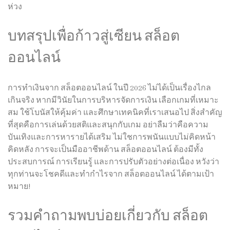
ห่วง
บทสรุปเพื่อก้าวสู่เซียน สล็อต
ออนไลน์
การทำเงินจาก สล็อตออนไลน์ ในปี 2026 ไม่ได้เป็นเรื่องไกล
เกินจริง หากมีวินัยในการบริหารจัดการเงิน เลือกเกมที่เหมาะ
สม ใช้โบนัสให้คุ้มค่า และศึกษาเทคนิคที่เราเสนอไป สิ่งสำคัญ
ที่สุดคือการเล่นด้วยสติและสนุกกับเกม อย่าลืมว่าคือความ
บันเทิงและการหารายได้เสริม ไม่ใชการพนันแบบไม่คิดหน้า
คิดหลัง การจะเป็นมืออาชีพด้าน สล็อตออนไลน์ ต้องมีทั้ง
ประสบการณ์ การเรียนรู้ และการปรับตัวอย่างต่อเนื่อง หวังว่า
ทุกท่านจะโชคดีและทำกำไรจาก สล็อตออนไลน์ ได้ตามเป้า
หมาย!
รวมคำถามพบบ่อยเกี่ยวกับ สล็อต