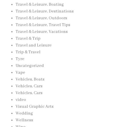
Travel & Leisure, Boating
Travel & Leisure, Destinations
Travel & Leisure, Outdoors
Travel & Leisure, Travel Tips
Travel & Leisure, Vacations
Travel & Trip
Travel and Leisure
Trip & Travel
Tyre
Uncategorized
Vape
Vehicles, Boats
Vehicles, Cars
Vehicles, Cars
video
Visual Graphic Arts
Wedding
Wellness
Wine