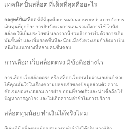
เทคนิคปั่นสล็อต ที่เด็ดที่สุดคืออะไร
กลยุทธ์ปั่นสล็อต
ที่ดีที่สุดคือการผสมผสานระหว่าง การจัดการ
เงินทุนที่ถูกต้อง การจับจังหวะการเล่น รวมถึงการใช้ โบนัส
สล็อต ให้เป็นประโยชน์ นอกจากนี้ รวมถึงการเริ่มด้วยการเดิม
พันขั้นต่ำ และเพิ่มยอดขึ้นทีละน้อยเมื่อจังหวะเกมกำลังมา เป็น
หนึ่งในแนวทางที่หลายคนชื่นชอบ
การเลือก เว็บสล็อตตรง มีข้อดีอย่างไร
การเลือก
เว็บสล็อต
ตรง หรือ สล็อตเว็บตรงไม่ผ่านเอเย่นต์ ช่วย
ให้คุณมั่นใจในเรื่องความปลอดภัยของข้อมูลส่วนตัว ความ
ชัดเจนของระบบเกม การฝาก-ถอนที่รวดเร็วและน่าเชื่อถือ ไร้
ปัญหาการถูกโกง และไม่เกิดความล่าช้าในการบริการ
สล็อตทุนน้อย ทำเงินได้จริงไหม
ผู้เล่นที่มี สล็อตทุนน้อย สามารถทำกำไรได้จริง หากรู้จัก