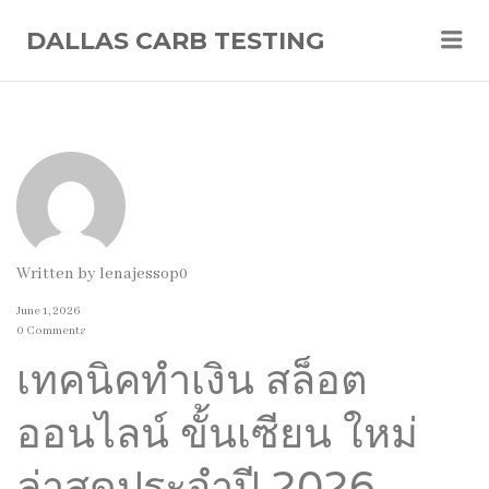
Me
DALLAS CARB TESTING
Written by
lenajessop0
June 1, 2026
0 Comments
เทคนิคทำเงิน สล็อต
ออนไลน์ ขั้นเซียน ใหม่
ล่าสุดประจำปี 2026