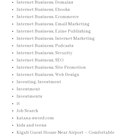
Internet Business, Domains
Internet Business, Ebooks
Internet Business, Ecommerce
Internet Business, Email Marketing
Internet Business, Ezine Publishing
Internet Business, Internet Marketing
Internet Business, Podcasts
Internet Business, Security
Internet Business, SEO
Internet Business, Site Promotion
Internet Business, Web Design
Investing, Investment
Investment
Investments
it
Job Search
katana-sword.com
kids and teens
Kigali Guest House Near Airport – Comfortable