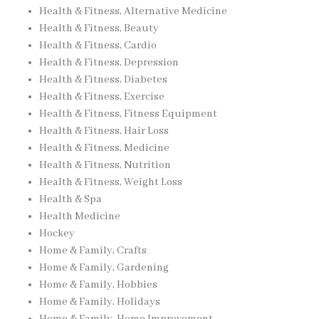
Health & Fitness, Alternative Medicine
Health & Fitness, Beauty
Health & Fitness, Cardio
Health & Fitness, Depression
Health & Fitness, Diabetes
Health & Fitness, Exercise
Health & Fitness, Fitness Equipment
Health & Fitness, Hair Loss
Health & Fitness, Medicine
Health & Fitness, Nutrition
Health & Fitness, Weight Loss
Health & Spa
Health Medicine
Hockey
Home & Family, Crafts
Home & Family, Gardening
Home & Family, Hobbies
Home & Family, Holidays
Home & Family, Home Improvement