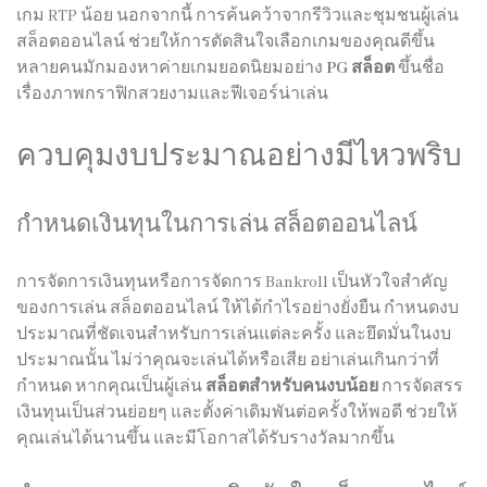
เกม RTP น้อย นอกจากนี้ การค้นคว้าจากรีวิวและชุมชนผู้เล่น
สล็อตออนไลน์ ช่วยให้การตัดสินใจเลือกเกมของคุณดีขึ้น
หลายคนมักมองหาค่ายเกมยอดนิยมอย่าง
PG สล็อต
ขึ้นชื่อ
เรื่องภาพกราฟิกสวยงามและฟีเจอร์น่าเล่น
ควบคุมงบประมาณอย่างมีไหวพริบ
กำหนดเงินทุนในการเล่น สล็อตออนไลน์
การจัดการเงินทุนหรือการจัดการ Bankroll เป็นหัวใจสำคัญ
ของการเล่น สล็อตออนไลน์ ให้ได้กำไรอย่างยั่งยืน กำหนดงบ
ประมาณที่ชัดเจนสำหรับการเล่นแต่ละครั้ง และยึดมั่นในงบ
ประมาณนั้น ไม่ว่าคุณจะเล่นได้หรือเสีย อย่าเล่นเกินกว่าที่
กำหนด หากคุณเป็นผู้เล่น
สล็อตสำหรับคนงบน้อย
การจัดสรร
เงินทุนเป็นส่วนย่อยๆ และตั้งค่าเดิมพันต่อครั้งให้พอดี ช่วยให้
คุณเล่นได้นานขึ้น และมีโอกาสได้รับรางวัลมากขึ้น