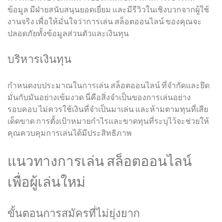
ข้อมูล มีฝ่ายสนับสนุนยอดเยี่ยม และมีรีวิวในเชิงบวกจากผู้ใช้
งานจริง เพื่อให้มั่นใจว่าการเล่น สล็อตออนไลน์ ของคุณจะ
ปลอดภัยทั้งข้อมูลส่วนตัวและเงินทุน
บริหารเงินทุน
กำหนดงบประมาณในการเล่น สล็อตออนไลน์ ที่จำกัดและยึด
มั่นกับมันอย่างเข้มงวด นี่คือสิ่งจำเป็นของการเล่นอย่าง
รอบคอบ ไม่ควรใช้เงินที่จำเป็นมาเล่น และห้ามตามทุนที่เสีย
เด็ดขาด การตั้งเป้าหมายกำไรและขาดทุนที่ระบุไว้จะช่วยให้
คุณควบคุมการเล่นได้มีประสิทธิภาพ
แนวทางการเล่น สล็อตออนไลน์
เพื่อผู้เล่นใหม่
ขั้นตอนการสมัครที่ไม่ยุ่งยาก