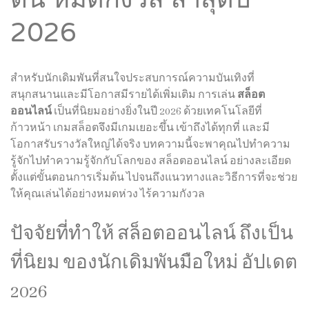
2026
สำหรับนักเดิมพันที่สนใจประสบการณ์ความบันเทิงที่
สนุกสนานและมีโอกาสมีรายได้เพิ่มเติม การเล่น
สล็อต
ออนไลน์
เป็นที่นิยมอย่างยิ่งในปี 2026 ด้วยเทคโนโลยีที่
ก้าวหน้า เกมสล็อตจึงมีเกมเยอะขึ้น เข้าถึงได้ทุกที่ และมี
โอกาสรับรางวัลใหญ่ได้จริง บทความนี้จะพาคุณไปทำความ
รู้จักไปทำความรู้จักกับโลกของ สล็อตออนไลน์ อย่างละเอียด
ตั้งแต่ขั้นตอนการเริ่มต้น ไปจนถึงแนวทางและวิธีการที่จะช่วย
ให้คุณเล่นได้อย่างหมดห
่วง
ไร้ความกังวล
ปัจจัยที่ทำให้ สล็อตออนไลน์ ถึงเป็น
ที่นิยม ของนักเดิมพันมือใหม่ อัปเดต
2026