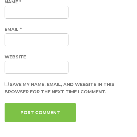
NAME
*
EMAIL
*
WEBSITE
SAVE MY NAME, EMAIL, AND WEBSITE IN THIS
BROWSER FOR THE NEXT TIME I COMMENT.