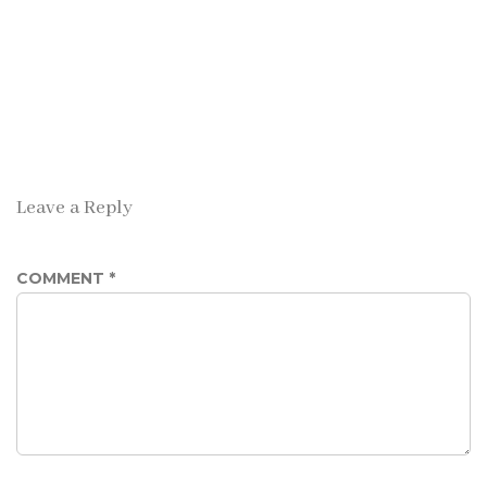
Leave a Reply
COMMENT
*