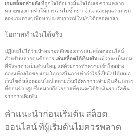
เกมสล็อตค่ายดัง
ที่ถูกใจได้อย่างมั่นใจได้เลย ความหลาก
หลายของเกมทำให้การเล่นไม่ซ้ำซากจำเจ และคุณสามารถ
ลองเกมต่างๆ เพื่อหาประสบการณ์ใหม่ๆ ได้ตลอดเวลา
โอกาสทำเงินได้จริง
ปฏิเสธไม่ได้ว่าเป้าหมายหลักของการเล่น สล็อตออนไลน์
สำหรับหลายคนคือการ
เล่นสล็อตได้เงินจริง
แม้ว่าจะเป็นเกม
ที่พึ่งพาดวงเป็นส่วนใหญ่ แต่ด้วยการทำความเข้าใจอย่าง
ถ่องแท้กลไกของเกม โอกาสในการทำกำไรก็เป็นไปได้เสมอ
เว็บไซต์ สล็อตออนไลน์ หลายเว็บมีอัตราการจ่ายเงินคืน (RTP)
ที่ค่อนข้างสูง ซึ่งหมายถึงโอกาสที่คุณจะได้รับเงินรางวัลคืน
จากการเดิมพัน
คำแนะนำก่อนเริ่มต้น สล็อต
ออนไลน์ ที่ผู้เริ่มต้นไม่ควรพลาด