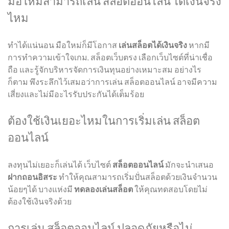
มือใหม่สามารถเล่น สล็อตออนไลน์ ได้เงินจริง
ไหม
ทำได้แน่นอน มือใหม่ก็มีโอกาส
เล่นสล็อตได้เงินจริง
หากมี
การทำความเข้าใจเกม, สล็อตเว็บตรง เลือกเว็บไซต์ที่น่าเชื่อ
ถือ และรู้จักบริหารจัดการเงินทุนอย่างเหมาะสม อย่างไร
ก็ตาม พึงระลึกไว้เสมอว่าการเล่น สล็อตออนไลน์ อาจมีความ
เสี่ยงและไม่มีอะไรรับประกันได้เต็มร้อย
ต้องใช้เงินเยอะไหมในการเริ่มเล่น สล็อต
ออนไลน์
ลงทุนไม่เยอะก็เล่นได้ เว็บไซต์
สล็อตออนไลน์
มักจะนำเสนอ
ฝากถอนอิสระ
ทำให้คุณสามารถเริ่มปั่นสล็อตด้วยเงินจำนวน
น้อยๆได้ บางแห่งมี
ทดลองเล่นสล็อต
ให้คุณทดสอบโดยไม่
ต้องใช้เงินจริงด้วย