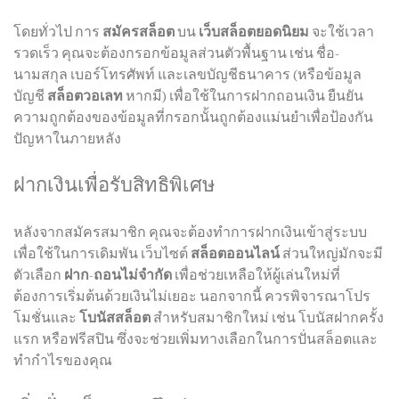
โดยทั่วไป
การ
สมัครสล็อต
บน
เว็บสล็อตยอดนิยม
จะใช้เวลา
รวดเร็ว คุณจะต้องกรอกข้อมูลส่วนตัวพื้นฐาน เช่น ชื่อ-
นามสกุล เบอร์โทรศัพท์ และเลขบัญชีธนาคาร (หรือข้อมูล
บัญชี
สล็อตวอเลท
หากมี) เพื่อใช้ในการฝากถอนเงิน ยืนยัน
ความถูกต้องของข้อมูลที่กรอกนั้นถูกต้องแม่นยำเพื่อป้องกัน
ปัญหาในภายหลัง
ฝากเงินเพื่อรับสิทธิพิเศษ
หลังจากสมัครสมาชิก คุณจะต้องทำการฝากเงินเข้าสู่ระบบ
เพื่อใช้ในการเดิมพัน เว็บไซต์
สล็อตออนไลน์
ส่วนใหญ่มักจะมี
ตัวเลือก
ฝาก-ถอนไม่จำกัด
เพื่อช่วยเหลือให้ผู้เล่นใหม่ที่
ต้องการเริ่มต้นด้วยเงินไม่เยอะ นอกจากนี้ ควรพิจารณาโปร
โมชั่นและ
โบนัสสล็อต
สำหรับสมาชิกใหม่ เช่น โบนัสฝากครั้ง
แรก หรือฟรีสปิน ซึ่งจะช่วยเพิ่มทางเลือกในการปั่นสล็อตและ
ทำกำไรของคุณ