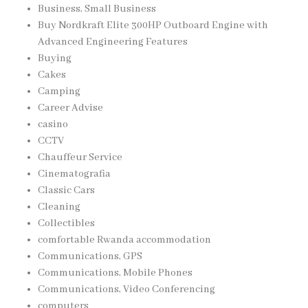
Business, Small Business
Buy Nordkraft Elite 300HP Outboard Engine with
Advanced Engineering Features
Buying
Cakes
Camping
Career Advise
casino
CCTV
Chauffeur Service
Cinematografia
Classic Cars
Cleaning
Collectibles
comfortable Rwanda accommodation
Communications, GPS
Communications, Mobile Phones
Communications, Video Conferencing
computers