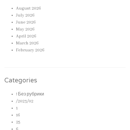
August 2026
July 2026
June 2026
May 2026
April 2026
March 2026
February 2026
Categories
! Без рубрики
/2023/02
1
16
25
6