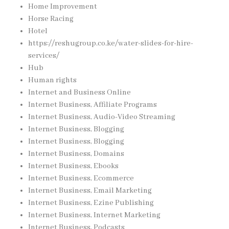
Home Improvement
Horse Racing
Hotel
https://reshugroup.co.ke/water-slides-for-hire-
services/
Hub
Human rights
Internet and Business Online
Internet Business, Affiliate Programs
Internet Business, Audio-Video Streaming
Internet Business, Blogging
Internet Business, Blogging
Internet Business, Domains
Internet Business, Ebooks
Internet Business, Ecommerce
Internet Business, Email Marketing
Internet Business, Ezine Publishing
Internet Business, Internet Marketing
Internet Business, Podcasts