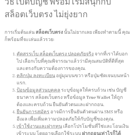
วิธี เปิดบัญชี พร้อม เริ่มสนุกกับ
สล็อตเว็บตรง ไม่ยุ่งยาก
การเริ่มต้นเล่น
สล็อตเว็บตรง
นั้นไม่ยากเลย เพียงทำตามนี้ คุณ
ก็พร้อมที่จะเล่นแล้วรวย:
คัดสรรเว็บ สล็อตเว็บตรง ปลอดภัยจริง
จากที่เราได้บอก
ไป เลือกเว็บที่คุณพิจารณาแล้วว่ามีคุณสมบัติที่ดีที่สุด
และตรงกับความต้องการของคุณ.
คลิกปุ่ม
ลงทะเบียน
อยู่มุมบนขวา หรือปุ่มชัดเจนบนหน้า
แรก.
ป้อนข้อมูลส่วนบุคคล
ระบุข้อมูลให้ครบถ้วน เช่น บัญชี
ธนาคาร สล็อตเว็บตรง หรือข้อมูล
True Wallet
ให้ถูก
ต้องและครบถ้วน ยืนยันตัวตนและฝากถอน.
ยืนยันการสมัคร
อาจมีการยืนยันตัวตนผ่าน SMS หรือ
อีเมล เพื่อเพิ่มความปลอดภัยให้กับบัญชีของคุณ.
เข้าใช้งานและฝากทุน
เลือกโปรโมชั่นที่ใช่และโอนเงิน
เข้าระบบ โดยอาจเลือกใช้ระบบ
ฝากถอนเท่าไรก็ได้