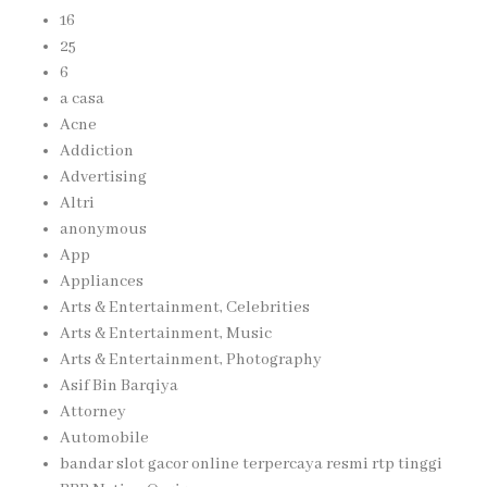
16
25
6
a casa
Acne
Addiction
Advertising
Altri
anonymous
App
Appliances
Arts & Entertainment, Celebrities
Arts & Entertainment, Music
Arts & Entertainment, Photography
Asif Bin Barqiya
Attorney
Automobile
bandar slot gacor online terpercaya resmi rtp tinggi