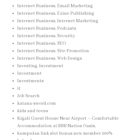
Internet Business, Email Marketing
Internet Business, Ezine Publishing
Internet Business, Internet Marketing
Internet Business, Podcasts
Internet Business, Security
Internet Business, SEO
Internet Business, Site Promotion
Internet Business, Web Design
Investing, Investment
Investment
Investments
it
Job Search
katana-sword.com
kids and teens
Kigali Guest House Near Airport – Comfortable
Accommodation at BBB Nation Oasis,
kumpulan link slot bonus new member 100%