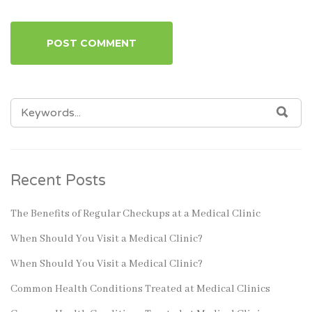
SEARCH
SEA
FOR:
Recent Posts
The Benefits of Regular Checkups at a Medical Clinic
When Should You Visit a Medical Clinic?
When Should You Visit a Medical Clinic?
Common Health Conditions Treated at Medical Clinics