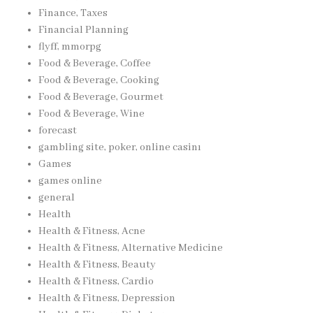
Finance, Taxes
Financial Planning
flyff, mmorpg
Food & Beverage, Coffee
Food & Beverage, Cooking
Food & Beverage, Gourmet
Food & Beverage, Wine
forecast
gambling site, poker, online casinı
Games
games online
general
Health
Health & Fitness, Acne
Health & Fitness, Alternative Medicine
Health & Fitness, Beauty
Health & Fitness, Cardio
Health & Fitness, Depression