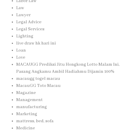
Labor Law
Law
Lawyer
Legal Advice
Legal Services
Lighting
live draw hk hari ini
Loan
Love
MACAUGG Prediksi Jitu Hongkong Lotto Malam Ini,
Pasang Angkamu Ambil Hadiahmu Dijamin 100%
macaugg togel macau
MacauGG Toto Macau
Magazine
Management
manufacturing
Marketing
mattress, bed, sofa
Medicine