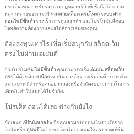
ประเด็น เช่น การรับรองตามกฎหมาย รีวิวที่เชื่อถือได้ ความ
หลากหลายของเกม(มี
รวมค่ายสล็อต
ครบไหม
) ระบบ
ฝาก
ถอนไม่มีขั้นต่ำ
รวดเร็ว การดูแลลูกค้า และโปรโมชั่นที่ตอบ
โจทย์ความต้องการและสไตล์การเล่นของคุณ.
ต้องลงทุนเท่าไร เพื่อเริ่มสนุกกับ สล็อตเว็บ
ตรง ไม่ผ่านเอเย่นต์
ด้วยโปรโมชั่น
ไม่มีขั้นต่ำ
คุณสามารถเริ่มเดิมพัน
สล็อตเว็บ
ตรง
ได้ด้วยเงิน
งบน้อย
เท่านั้น บางเว็บอาจเริ่มต้นที่ 1 บาท เริ่ม
แค่ 10 บาท ดีสำหรับคนอยากลองหรือจำกัดงบประมาณในการ
เดิมพัน ทำให้สนุกได้ไม่จำกัด.
โปรเด็ด ถอนได้เลย ต่างกันยังไง
ข้อเสนอ
เทิร์นโอเวอร์ 0
คือคุณสามารถถอนเงินรางวัลจาก
โบนัสหรือ
ทุนฟรี
ไม่ต้องรอโดยไม่ต้องเล่นให้ครบยอดเทิร์น