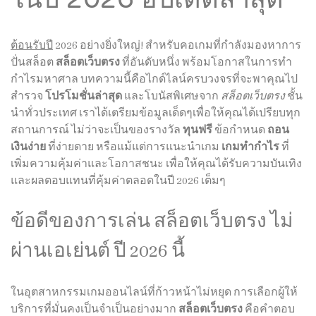
ต้อนรับปี
2026 อย่างยิ่งใหญ่! สำหรับคอเกมที่กำลังมองหาการ
ปั่นสล็อต
สล็อตเว็บตรง
ที่อันดับหนึ่ง พร้อมโอกาสในการทำ
กำไรมหาศาล บทความนี้คือไกด์ไลน์ครบวงจรที่จะพาคุณไป
สำรวจ
โปรโมชั่นล่าสุด
และโบนัสพิเศษจาก
สล็อตเว็บตรง
ชั้น
นำทั่วประเทศ เราได้เตรียมข้อมูลเด็ดๆเพื่อให้คุณได้เปรียบทุก
สถานการณ์ ไม่ว่าจะเป็นของรางวัล
ทุนฟรี
ข้อกำหนด
ถอน
เงินง่าย
ที่ง่ายดาย หรือแม้แต่การแนะนำเกม
เกมทำกำไร
ที่
เพิ่มความคุ้มค่าและโอกาสชนะ เพื่อให้คุณได้รับความบันเทิง
และผลตอบแทนที่คุ้มค่าตลอดในปี 2026 เต็มๆ
ข้อดีของการเล่น สล็อตเว็บตรง ไม่
ผ่านเอเย่นต์ ปี 2026 นี้
ในอุตสาหกรรมเกมออนไลน์ที่ก้าวหน้าไม่หยุด การเลือกผู้ให้
บริการที่มั่นคงเป็นจำเป็นอย่างมาก
สล็อตเว็บตรง
คือคำตอบ