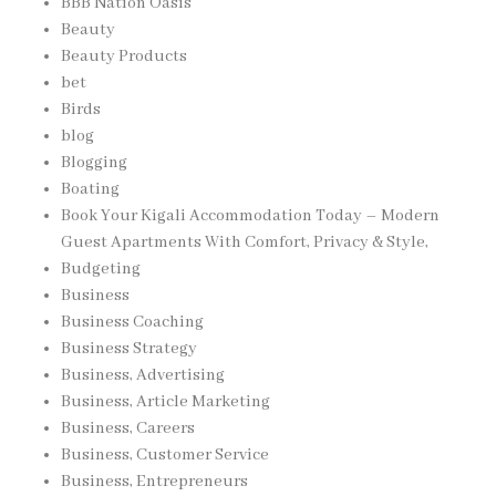
BBB Nation Oasis
Beauty
Beauty Products
bet
Birds
blog
Blogging
Boating
Book Your Kigali Accommodation Today – Modern
Guest Apartments With Comfort, Privacy & Style,
Budgeting
Business
Business Coaching
Business Strategy
Business, Advertising
Business, Article Marketing
Business, Careers
Business, Customer Service
Business, Entrepreneurs