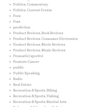
Politics, Commentary
Politics, Current Events
Porn
Post
prediction
Product Reviews, Book Reviews
Product Reviews, Consumer Electronics
Product Reviews, Movie Reviews
Product Reviews, Music Reviews
Pronostici sportivi
Prostate Cancer
public
Public Speaking
Radio
Real Estate
Recreation & Sports, Biking
Recreation & Sports, Fishing
Recreation & Sports, Martial Arts