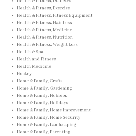
Health & Fitness, Diabetes
Health & Fitness, Exercise
Health & Fitness, Fitness Equipment
Health & Fitness, Hair Loss
Health & Fitness, Medicine
Health & Fitness, Nutrition
Health & Fitness, Weight Loss
Health & Spa
Health and Fitness
Health Medicine
Hockey
Home & Family, Crafts
Home & Family, Gardening
Home & Family, Hobbies
Home & Family, Holidays
Home & Family, Home Improvement
Home & Family, Home Security
Home & Family, Landscaping
Home & Family, Parenting