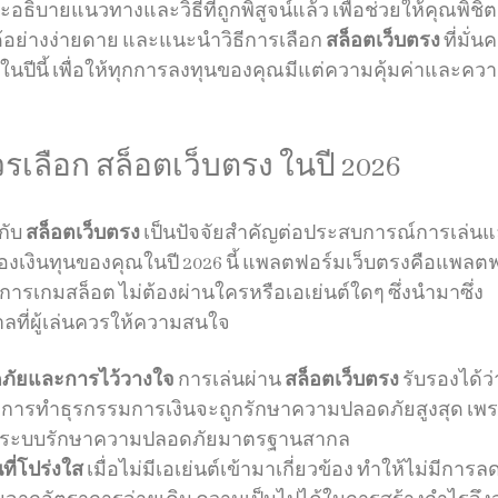
อธิบายแนวทางและวิธีที่ถูกพิสูจน์แล้ว เพื่อช่วยให้คุณพิชิ
้อย่างง่ายดาย และแนะนำวิธีการเลือก
สล็อตเว็บตรง
ที่มั่
นปีนี้ เพื่อให้ทุกการลงทุนของคุณมีแต่ความคุ้มค่าและคว
วรเลือก สล็อตเว็บตรง ในปี 2026
กับ
สล็อตเว็บตรง
เป็นปัจจัยสำคัญต่อประสบการณ์การเล่น
เงินทุนของคุณในปี 2026 นี้ แพลตฟอร์มเว็บตรงคือแพลตฟอ
ริการเกมสล็อต ไม่ต้องผ่านใครหรือเอเย่นต์ใดๆ ซึ่งนำมาซึ่ง
ที่ผู้เล่นควรให้ความสนใจ
ภัยและการไว้วางใจ
การเล่นผ่าน
สล็อตเว็บตรง
รับรองได้ว่
ะการทำธุรกรรมการเงินจะถูกรักษาความปลอดภัยสูงสุด เพร
ักมีระบบรักษาความปลอดภัยมาตรฐานสากล
ที่โปร่งใส
เมื่อไม่มีเอเย่นต์เข้ามาเกี่ยวข้อง ทำให้ไม่มีการ