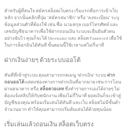
สำหรับผู้ที่สนใจ
สมัครสล็อต
เว็บตรง เริ่มแรกคือการเข้าเว็บ
หลัก จากนั้นคลิกที่ป
ุ่ม
“สมัครสมาชิก” หรือ “ลงทะเบียน” ระบุ
ข้อมูลส่วนตัวที่ต้องใช้ เช่น ชื่อ-นามสกุล เบอร์โทรศัพท์ และ
เลขบัญชีธนาคารเพื่อใช้ฝากถอนเงิน ระบบจะยืนยันตัวตน
อย่างฉับไว คุณก็จะได้ Username และ สล็อต Password เพื่อใช้
ในการล็อกอินได้ทันที ขั้นตอนนี้ใช้เวลาแค่ไม่กี่นาที
ฝากเงินง่ายๆ ด้วยระบบออโต้
ทันทีที่เข้าสู่ระบบ คุณสามารถกดเมนู “ฝากเงิน” ระบบ
ฝาก
ถอนออโต้
แสดงช่องทางการฝากเงินที่มากมาย เช่น การโอน
ผ่านธนาคาร หรือ
สล็อตวอเลท
ซึ่งทำรายการเองได้ง่ายๆ ไม่
ต้องแจ้งสลิปให้กับพนักงาน เพียงไม่กี่วินาที ยอดเงินก็จะเข้าสู่
บัญชีของคุณ พร้อมเริ่มเล่นได้ทันที และเว็บ สล็อตไม่มีขั้นต่ำ
จำนวนมาก ทำให้คุณสามารถเริ่มต้นเล่นได้ด้วยทุนน้อย
เริ่มเล่นแล้วถอนเงิน สล็อตเว็บตรง