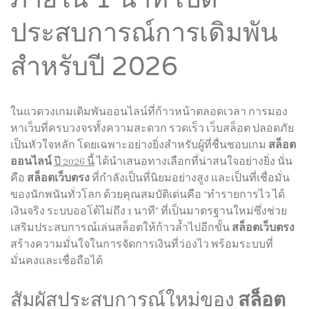
ประสบการณ์การเดิมพัน
สำหรับปี 2026
ในแวดวงเกมเดิมพันออนไลน์ที่ก้าวหน้าตลอดเวลา การมอง
หาเว็บที่ครบวงจรทั้งความสะดวก รวดเร็ว เว็บสล็อต ปลอดภัย
เป็นหัวใจหลัก โดยเฉพาะอย่างยิ่งสำหรับผู้ที่ชื่นชอบเกม
สล็อต
ออนไลน์
ปี 2026 นี้
ได้นำเสนอทางเลือกที่น่าสนใจอย่างยิ่ง นั่น
คือ
สล็อตเว็บตรง
ที่กำลังเป็นที่นิยมอย่างสูง และเป็นที่เชื่อมั่น
ของนักพนันทั่วโลก ด้วยคุณสมบัติเด่นคือ “ทำรายการไว ได้
เงินจริง ระบบออโต้ไม่ถึง 1 นาที” ที่เป็นมาตรฐานใหม่ซึ่งช่วย
เสริมประสบการณ์เล่นสล็อตให้ก้าวล้ำไปอีกขั้น
สล็อตเว็บตรง
สร้างความมั่นใจในการจัดการเงินที่ว่องไว พร้อมระบบที่
มั่นคงและเชื่อถือได้
สัมผัสประสบการณ์ใหม่ของ
สล็อต