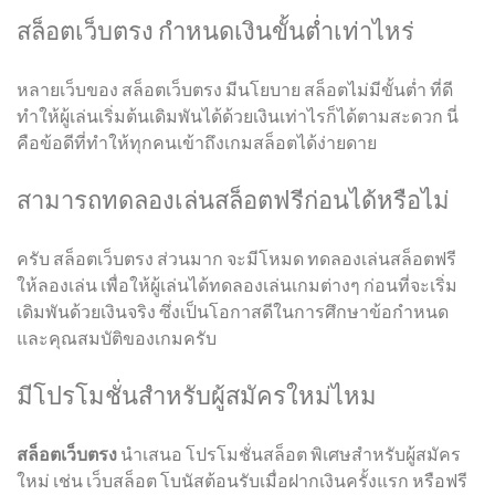
สล็อตเว็บตรง กำหนดเงินขั้นต่ำเท่าไหร่
หลายเว็บของ สล็อตเว็บตรง มีนโยบาย สล็อตไม่มีขั้นต่ำ ที่ดี
ทำให้ผู้เล่นเริ่มต้นเดิมพันได้ด้วยเงินเท่าไรก็ได้ตามสะดวก นี่
คือข้อดีที่ทำให้ทุกคนเข้าถึงเกมสล็อตได้ง่ายดาย
สามารถทดลองเล่นสล็อตฟรีก่อนได้หรือไม่
ครับ สล็อตเว็บตรง ส่วนมาก จะมีโหมด ทดลองเล่นสล็อตฟรี
ให้ลองเล่น เพื่อให้ผู้เล่นได้ทดลองเล่นเกมต่างๆ ก่อนที่จะเริ่ม
เดิมพันด้วยเงินจริง ซึ่งเป็นโอกาสดีในการศึกษาข้อกำหนด
และคุณสมบัติของเกมครับ
มีโปรโมชั่นสำหรับผู้สมัครใหม่ไหม
สล็อตเว็บตรง
นำเสนอ โปรโมชั่นสล็อต พิเศษสำหรับผู้สมัคร
ใหม่ เช่น เว็บสล็อต โบนัสต้อนรับเมื่อฝากเงินครั้งแรก หรือฟรี