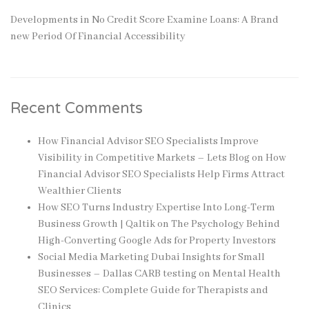
Developments in No Credit Score Examine Loans: A Brand
new Period Of Financial Accessibility
Recent Comments
How Financial Advisor SEO Specialists Improve
Visibility in Competitive Markets – Lets Blog
on
How
Financial Advisor SEO Specialists Help Firms Attract
Wealthier Clients
How SEO Turns Industry Expertise Into Long-Term
Business Growth | Qaltik
on
The Psychology Behind
High-Converting Google Ads for Property Investors
Social Media Marketing Dubai Insights for Small
Businesses – Dallas CARB testing
on
Mental Health
SEO Services: Complete Guide for Therapists and
Clinics