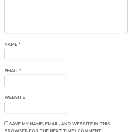
NAME
*
EMAIL
*
WEBSITE
SAVE MY NAME, EMAIL, AND WEBSITE IN THIS
BROWSER FOR THE NEXT TIME I COMMENT.