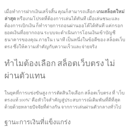
เมื่อทำการฝากเงินเสร็จสิ้น คุณก็สามารถเลือก
เกมสล็อตใหม่
ล่าสุด
หรือเกมโปรดที่ต้องการเล่นได้ทันที เมื่อเล่นชนะและ
ต้องการเบิกเงิน ก็ทำรายการถอนผ่านออโต้ได้ทันที แค่กรอก
ยอดเงินที่อยากถอน ระบบจะดำเนินการโอนเงินเข้าบัญชี
ธนาคารของคุณ ภายใน 1 นาที เป็นหนึ่งในข้อดีของ สล็อตเว็บ
ตรง ซึ่งให้ความสำคัญกับความเร็วและจ่ายจริง
ทำไมต้องเลือก สล็อตเว็บตรง ไม่
ผ่านตัวแทน
ในยุคที่การแข่งขันสูง การตัดสินใจเลือก สล็อตเว็บตรง ที่ “เว็บ
ตรงแท้ 100%” คือหัวใจสำคัญสู่ประสบการณ์เดิมพันที่ดีที่สุด
ด้วยด้วยหลายปัจจัยที่ต่างกัน จากการเล่นผ่านตัวกลางทั่วไป
ฐานะการเงินที่แข็งแกร่ง