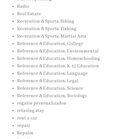
Radio
Real Estate
Recreation & Sports, Biking
Recreation & Sports, Fishing
Recreation & Sports, Martial Arts
Reference & Education, College
Reference & Education, Environmental
Reference & Education, Homeschooling
Reference & Education, K-12 Education
Reference & Education, Language
Reference & Education, Legal
Reference & Education, Science
Reference & Education, Sociology
regalos personalizados
relaxing stay
rent a car
repair
Repairs