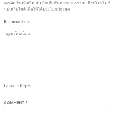
เครดิตสำหรับเริ่มเล่น นักเดิมพันควรอ่านรายละเอียดโปรโมชั่
นบนเว็บไซต์ เพื่อให้ได้ประโยชน์สูงสุด
Business, Sales
Tags:
เว็บสล็อต
Leave a Reply
COMMENT
*