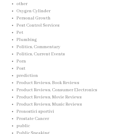
other
Oxygen Cylinder
Personal Growth
Pest Control Services
Pet
Plumbing
Politics, Commentary
Politics, Current Events
Porn
Post
prediction
Product Reviews, Book Reviews
Product Reviews, Consumer Electronics
Product Reviews, Movie Reviews
Product Reviews, Music Reviews
Pronostici sportivi
Prostate Cancer
public
Public Speaking