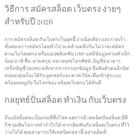
วิธีการ สมัครสล็อต เว็บตรง ง่ายๆ
สำหรับปี 2026
การ
สมัครสล็อต
กับเว็บตรงในยุคนี้ ง่ายนิดเดียว และรวดเร็ว
ขั้นตอนการสมัครโดยทั่วไป จะคล้ายคลึงกัน ไม่ว่าจะสมัคร
ผ่านเว็บโดยตรง หรือแอปพลิเคชัน LINE แค่มีข้อมูลส่วนตัวเล็ก
น้อย อาทิ ชื่อ-นามสกุล, หมายเลขโทรศัพท์, บัญชีธนาคาร
(หรือบัญชีวอเลท) หลังจากการกรอกข้อมูล ยืนยันตัวตนอีกนิด
หน่อย คุณก็จะได้รับ ยูสเซอร์และพาสเวิร์ด เพื่อเข้าสู่ระบบ
พร้อมผจญภัย ในโลกของ สล็อตเว็บตรง ได้ทันที
กลยุทธ์ปั่นสล็อต ทำเงิน กับเว็บตรง
ถึงแม้สล็อตจะเป็นเกมที่พึ่งโชค แต่การมี เทคนิคปั่นสล็อต ที่ดี
ก็ช่วยเพิ่มโอกาสทำกำไรได้ หากเดิมพันกับ สล็อตเว็บตรง ที่ไว้
วางใจได้ คุณสามารถใช้เทคนิคเหล่านี้ อย่างเต็มที่: