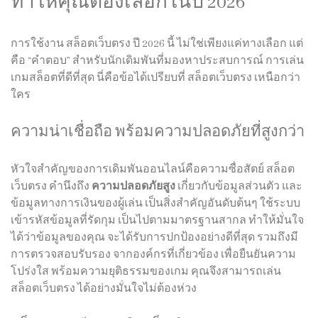
ทำให้คุณต้องเลือกในปี 2026
การใช้งาน สล็อตเว็บตรง ปี 2026 นี้ ไม่ใช่เพียงแค่ทางเลือก แต่
คือ “คำตอบ” สำหรับนักเดิมพันที่มองหาประสบการณ์ การเล่น
เกมสล็อตที่ดีที่สุด นี่คือข้อได้เปรียบที่ สล็อตเว็บตรง เหนือกว่า
ใคร
ความน่าเชื่อถือ พร้อมความปลอดภัยที่สูงกว่า
หัวใจสำคัญของการเดิมพันออนไลน์คือความซื่อสัตย์ สล็อต
เว็บตรง คำนึงถึง
ความปลอดภัยสูง
เกี่ยวกับข้อมูลส่วนตัว และ
ข้อมูลทางการเงินของผู้เล่น เป็นสิ่งสำคัญอันดับต้นๆ ใช้ระบบ
เข้ารหัสข้อมูลที่รัดกุม เป็นไปตามมาตรฐานสากล ทำให้มั่นใจ
ได้ว่าข้อมูลของคุณ จะได้รับการปกป้องอย่างดีที่สุด รวมถึงมี
การตรวจสอบรับรอง จากองค์กรที่เกี่ยวข้อง เพื่อยืนยันความ
โปร่งใส พร้อมความยุติธรรมของเกม คุณจึงสามารถเล่น
สล็อตเว็บตรง ได้อย่างมั่นใจไม่ต้องห่วง