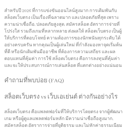
สำหรับปี 2026 ที่การแข่งขันออนไลน์สูงมาก การเดิมพันกับ
สล็อตเว็บตรง เป็นเรื่องที่ฉลาดมาก และปลอดภัยที่สุด เพราะ
ความน่าเชื่อถือ, ปลอดภัยสูงสุด, สมัครสล็อต อัตราการจ่ายที่
โปร่งใส รวมถึงเกมที่หลากหลาย ส่งผลให้ สล็อตเว็บตรง เป็นผู้
ให้บริการที่ตอบโจทย์ ความต้องการของนักพนันทุกระดับ ได้
อย่างครบครัน หากคุณเป็นผู้เล่นใหม่ ที่กำลังมองหาจุดเริ่มต้น
ที่ดี หรือนักเดิมพันมืออาชีพ ที่ต้องการความเสถียร และผล
ตอบแทนที่คุ้มค่า การใช้ สล็อตเว็บตรง คือการลงทุนที่คุ้มค่า
และจะให้ประสบการณ์การเล่นสล็อต ที่แตกต่างอย่างแน่นอน
คำถามที่พบบ่อย (FAQ)
สล็อตเว็บตรง vs เว็บเอเย่นต์ ต่างกันอย่างไร
สล็อตเว็บตรง คือแพลตฟอร์มที่ให้บริการโดยตรง จากผู้พัฒนา
เกม หรือผู้ดูแลแพลตฟอร์มหลัก มีความน่าเชื่อถือสูงมาก,
สมัครสล็อต อัตราการจ่ายที่ยุติธรรม และไม่หักค่าธรรมเนียม