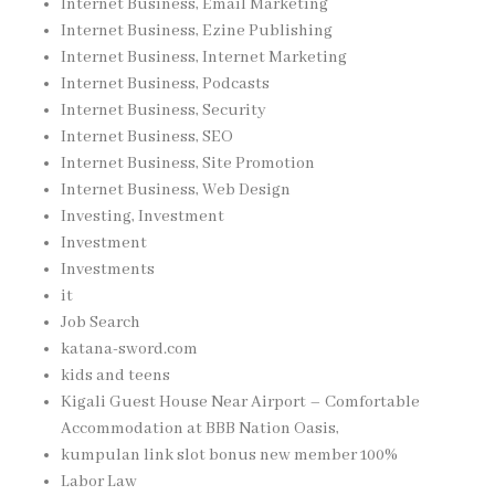
Internet Business, Email Marketing
Internet Business, Ezine Publishing
Internet Business, Internet Marketing
Internet Business, Podcasts
Internet Business, Security
Internet Business, SEO
Internet Business, Site Promotion
Internet Business, Web Design
Investing, Investment
Investment
Investments
it
Job Search
katana-sword.com
kids and teens
Kigali Guest House Near Airport – Comfortable
Accommodation at BBB Nation Oasis,
kumpulan link slot bonus new member 100%
Labor Law