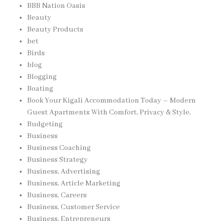
BBB Nation Oasis
Beauty
Beauty Products
bet
Birds
blog
Blogging
Boating
Book Your Kigali Accommodation Today – Modern
Guest Apartments With Comfort, Privacy & Style,
Budgeting
Business
Business Coaching
Business Strategy
Business, Advertising
Business, Article Marketing
Business, Careers
Business, Customer Service
Business, Entrepreneurs