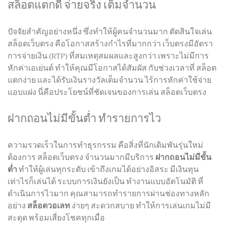
สล็อตแตกดี จ่ายจริง เต็มจำนวน
ปัจจัยสำคัญอย่างหนึ่ง ซึ่งทำให้ผู้คนจำนวนมาก ตัดสินใจเล่น
สล็อตเว็บตรง คือโอกาสสร้างกำไรที่มากกว่า เว็บตรงมีอัตรา
การจ่ายเงิน (RTP) ที่สมเหตุสมผลและสูงกว่า เพราะไม่มีการ
หักค่าเอเย่นต์ ทำให้คุณมีโอกาสได้สัมผัส กับช่วงเวลาที่ สล็อต
แตกง่าย และได้รับเงินรางวัลเต็มจำนวน ไร้การหักค่าใช้จ่าย
แอบแฝง นี่คือประโยชน์ที่ชัดเจนของการเล่น สล็อตเว็บตรง
ฝากถอนไม่มีขั้นต่ำ ทำรายการไว
ความรวดเร็วในการทำธุรกรรม คือสิ่งที่นักเดิมพันรุ่นใหม่
ต้องการ สล็อตเว็บตรง จำนวนมากมีบริการ
ฝากถอนไม่มีขั้น
ต่ำ
ทำให้ผู้เล่นทุกระดับ เข้าถึงเกมได้อย่างอิสระ มีเงินทุน
เท่าไรก็เล่นได้ ระบบการเงินยังเป็น ทำงานแบบอัตโนมัติ ที่
ดำเนินการไวมาก คุณสามารถทำรายการผ่านช่องทางหลัก
อย่าง
สล็อตวอเลท
ง่ายๆ สะดวกสบาย ทำให้การเล่นเกมไม่มี
สะดุด พร้อมเสี่ยงโชคทุกเมื่อ