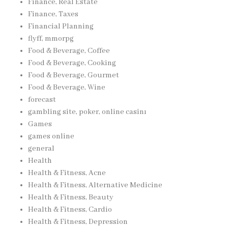
Finance, Real Estate
Finance, Taxes
Financial Planning
flyff, mmorpg
Food & Beverage, Coffee
Food & Beverage, Cooking
Food & Beverage, Gourmet
Food & Beverage, Wine
forecast
gambling site, poker, online casinı
Games
games online
general
Health
Health & Fitness, Acne
Health & Fitness, Alternative Medicine
Health & Fitness, Beauty
Health & Fitness, Cardio
Health & Fitness, Depression