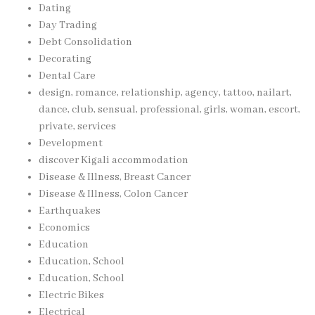
Dating
Day Trading
Debt Consolidation
Decorating
Dental Care
design, romance, relationship, agency, tattoo, nailart,
dance, club, sensual, professional, girls, woman, escort,
private, services
Development
discover Kigali accommodation
Disease & Illness, Breast Cancer
Disease & Illness, Colon Cancer
Earthquakes
Economics
Education
Education, School
Education, School
Electric Bikes
Electrical