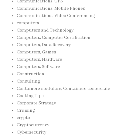
Communications, GPS
Communications, Mobile Phones
Communications, Video Conferencing
computers
Computers and Technology
Computers, Computer Certification
Computers, Data Recovery
Computers, Games
Computers, Hardware
Computers, Software
Construction
Consulting
Containere modulare, Containere comerciale
Cooking Tips
Corporate Strategy
Cruising
crypto
Cryptocurrency
Cybersecurity