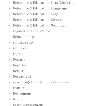
Reference & Education, K-12 Education
Reference & Education, Language
Reference & Education, Legal
Reference & Education, Science
Reference & Education, Sociology
regalos personalizados
Relationships
relaxing stay
rent a car
repair
Repairs
Reptiles
Resort
Restaurant
result togel hongkong pools hari ini
results
Retirement
Rugby
Sales Management