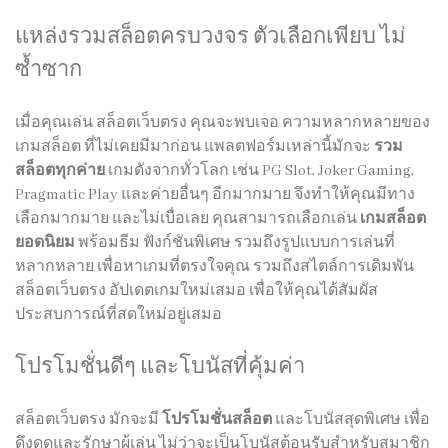
แหล่งรวมสล็อตครบวงจร ตัวเลือกเพียบ ไม่
ซ้ำซาก
เมื่อคุณเล่น สล็อตเว็บตรง คุณจะพบเจอ ความหลากหลายของ
เกมสล็อต ที่ไม่เคยมีมาก่อน แพลตฟอร์มเหล่านี้มักจะ
รวม
สล็อตทุกค่าย
เกมดังจากทั่วโลก เช่น PG Slot, Joker Gaming,
Pragmatic Play และค่ายอื่นๆ อีกมากมาย จึงทำให้คุณมีทาง
เลือกมากมาย และไม่เบื่อเลย คุณสามารถเลือกเล่น
เกมสล็อต
ยอดนิยม
พร้อมธีม ฟังก์ชันพิเศษ รวมถึงรูปแบบการเล่นที่
หลากหลาย เพื่อหาเกมที่ตรงใจคุณ รวมถึงสไตล์การเดิมพัน
สล็อตเว็บตรง อัปเดตเกมใหม่เสมอ เพื่อให้คุณได้สัมผัส
ประสบการณ์ที่สดใหม่อยู่เสมอ
โปรโมชั่นดีๆ และโบนัสที่คุ้มค่า
สล็อตเว็บตรง มักจะมี
โปรโมชั่นสล็อต
และโบนัสสุดพิเศษ เพื่อ
ดึงดูดและรักษาผู้เล่น ไม่ว่าจะเป็นโบนัสต้อนรับสำหรับสมาชิก