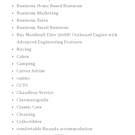
Business, Home Based Business
Business, Marketing
Business, Sales
Business, Small Business
Buy Nordkraft Elite 300HP Outboard Engine with
Advanced Engineering Features
Buying
Cakes
Camping
Career Advise
casino
CCTV
Chauffeur Service
Cinematografia
Classic Cars
Cleaning
Collectibles
comfortable Rwanda accommodation