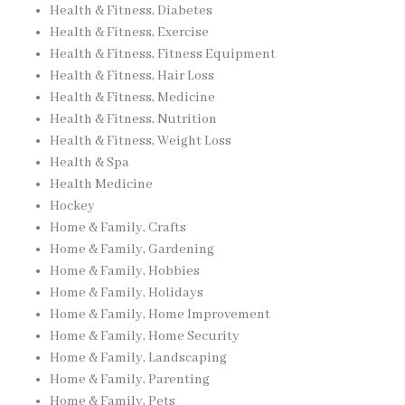
Health & Fitness, Diabetes
Health & Fitness, Exercise
Health & Fitness, Fitness Equipment
Health & Fitness, Hair Loss
Health & Fitness, Medicine
Health & Fitness, Nutrition
Health & Fitness, Weight Loss
Health & Spa
Health Medicine
Hockey
Home & Family, Crafts
Home & Family, Gardening
Home & Family, Hobbies
Home & Family, Holidays
Home & Family, Home Improvement
Home & Family, Home Security
Home & Family, Landscaping
Home & Family, Parenting
Home & Family, Pets