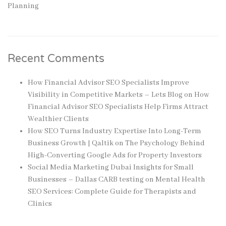
Planning
Recent Comments
How Financial Advisor SEO Specialists Improve
Visibility in Competitive Markets – Lets Blog
on
How
Financial Advisor SEO Specialists Help Firms Attract
Wealthier Clients
How SEO Turns Industry Expertise Into Long-Term
Business Growth | Qaltik
on
The Psychology Behind
High-Converting Google Ads for Property Investors
Social Media Marketing Dubai Insights for Small
Businesses – Dallas CARB testing
on
Mental Health
SEO Services: Complete Guide for Therapists and
Clinics