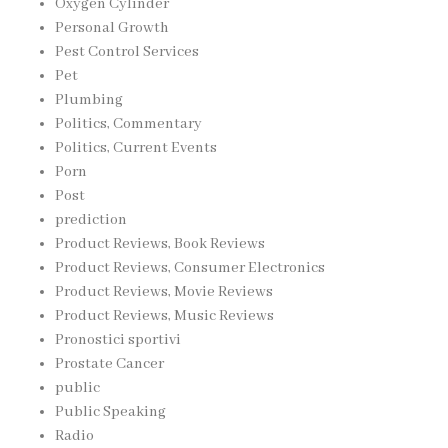
Oxygen Cylinder
Personal Growth
Pest Control Services
Pet
Plumbing
Politics, Commentary
Politics, Current Events
Porn
Post
prediction
Product Reviews, Book Reviews
Product Reviews, Consumer Electronics
Product Reviews, Movie Reviews
Product Reviews, Music Reviews
Pronostici sportivi
Prostate Cancer
public
Public Speaking
Radio