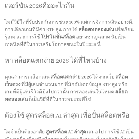
เวอร์ชัน 2026คืออะไรกัน
ไม่มีวิธีใดที่รับประกันการชนะ 100% แต่การจัดการเงินอย่างดี,
การเลือกเกมที่มีค่า RTP สูง, การใช้
สล็อตทดลองเล่น
เพื่อเรียน
รู้เกม และการใช้
โปรโมชั่นสล็อต
อย่างชาญฉลาด นับเป็น
เทคนิคที่ดีในการเสริมโอกาสชนะในปี 2026 นี้
หา สล็อตแตกง่าย 2026 ได้ที่ไหนบ้าง
คุณสามารถเลือกเล่น
สล็อตแตกง่าย 2026
ได้จากเว็บ
สล็อต
เว็บตรง
ที่มีผู้เล่นจำนวนมาก ที่มักอัปเดตข้อมูล RTP สูง หรือ
เกมที่มีผู้เล่นรีวิวดี ยิ่งไปกว่านั้น การลองเล่นในโหมด
สล็อต
ทดลองเล่น
ก็เป็นวิธีที่ดีในการพบเกมที่ใช่
ต้องใช้ สูตรสล็อต AI ล่าสุด เพื่อปั่นสล็อตหรือ
ไม่จำเป็นต้องอาศัย
สูตรสล็อต AI ล่าสุด
เสมอไป การใช้ AI เป็น