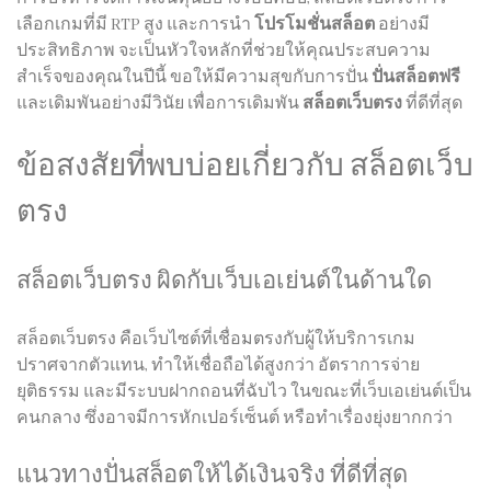
เลือกเกมที่มี RTP สูง และการนำ
โปรโมชั่นสล็อต
อย่างมี
ประสิทธิภาพ จะเป็นหัวใจหลักที่ช่วยให้คุณประสบความ
สำเร็จของคุณในปีนี้ ขอให้มีความสุขกับการปั่น
ปั่นสล็อตฟรี
และเดิมพันอย่างมีวินัย เพื่อการเดิมพัน
สล็อตเว็บตรง
ที่ดีที่สุด
ข้อสงสัยที่พบบ่อยเกี่ยวกับ สล็อตเว็บ
ตรง
สล็อตเว็บตรง ผิดกับเว็บเอเย่นต์ในด้านใด
สล็อตเว็บตรง คือเว็บไซต์ที่เชื่อมตรงกับผู้ให้บริการเกม
ปราศจากตัวแทน, ทำให้เชื่อถือได้สูงกว่า อัตราการจ่าย
ยุติ
ธรรม
และมีระบบฝากถอนที่ฉับไว ในขณะที่เว็บเอเย่นต์เป็น
คนกลาง ซึ่งอาจมีการหักเปอร์เซ็นต์ หรือทำเรื่องยุ่งยากกว่า
แนวทางปั่นสล็อตให้ได้เงินจริง ที่ดีที่สุด