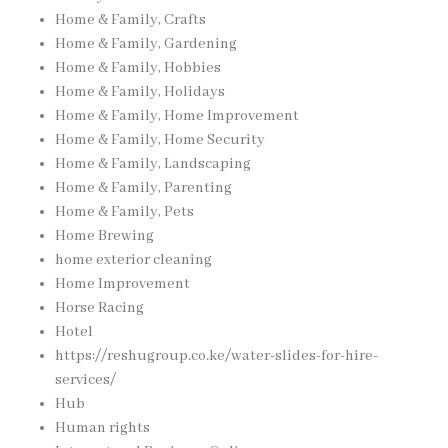
Home & Family, Crafts
Home & Family, Gardening
Home & Family, Hobbies
Home & Family, Holidays
Home & Family, Home Improvement
Home & Family, Home Security
Home & Family, Landscaping
Home & Family, Parenting
Home & Family, Pets
Home Brewing
home exterior cleaning
Home Improvement
Horse Racing
Hotel
https://reshugroup.co.ke/water-slides-for-hire-
services/
Hub
Human rights