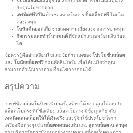
ข้อเสนอเติมเงินทุกวัน
หรือรายสัปดาห์ เสริมเงินทุนให้
กับคุณไม่ขาดสาย
เครดิตฟรีสปิน
เป็นช่องทางในการ
ปั่นสล็อตฟรี
โดยไม่
ต้องลงทุน
โบนัสคืนยอดเสีย
ช่วยลดความเสี่ยงลงจากการขาดทุน
กิจกรรมและทัวร์นาเมนต์
ที่จัดสม่ำเสมอพร้อมเงินก้อน
โต
ข้อควรรู้คืออ่านเงื่อนไขและข้อกำหนดของ
โปรโมชั่นสล็อต
และ
โบนัสสล็อตฟรี
ก่อนตัดสินใจรับ เพื่อให้แน่ใจว่าคุณ
สามารถดำเนินการตามเงื่อนไขการถอนได้
สรุปความ
การพิชิตสล็อตในปี 2026 เป็นเรื่องที่ทำได้ หากคุณได้เล่นกับ
สล็อตเว็บตรง
ที่มีชื่อเสียง, สล็อตเว็บตรง มีข้อมูลเกี่ยวกับ
เทคนิคเล่นสล็อตให้ได้เงินจริง
และรู้จักใช้ประโยชน์จาก
เครื่องมือต่างๆ เช่น
สล็อตทดลองเล่น
และ
สูตรสล็อต AI
ล่าสุด
การบริหารจัดการเงินทุนอย่างรอบคอบ, สล็อตเว็บตรง การ