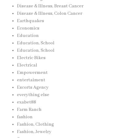
Disease & Illness, Breast Cancer
Disease & Illness, Colon Cancer
Earthquakes
Economics
Education
Education, School
Education, School
Electric Bikes
Electrical
Empowerment
entertaiment
Escorts Agency
everything else
exabet88
Farm Ranch
fashion
Fashion, Clothing
Fashion, Jewelry