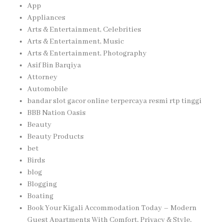
App
Appliances
Arts & Entertainment, Celebrities
Arts & Entertainment, Music
Arts & Entertainment, Photography
Asif Bin Barqiya
Attorney
Automobile
bandar slot gacor online terpercaya resmi rtp tinggi
BBB Nation Oasis
Beauty
Beauty Products
bet
Birds
blog
Blogging
Boating
Book Your Kigali Accommodation Today – Modern
Guest Apartments With Comfort, Privacy & Style,