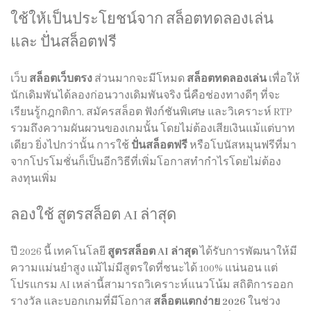
ใช้ให้เป็นประโยชน์จาก สล็อตทดลองเล่น
และ ปั่นสล็อตฟรี
เว็บ
สล็อตเว็บตรง
ส่วนมากจะมีโหมด
สล็อตทดลองเล่น
เพื่อให้
นักเดิมพันได้ลองก่อนวางเดิมพันจริง นี่คือช่องทางดีๆ ที่จะ
เรียนรู้กฎกติกา, สมัครสล็อต ฟังก์ชันพิเศษ และวิเคราะห์ RTP
รวมถึงความผันผวนของเกมนั้น โดยไม่ต้องเสียเงินแม้แต่บาท
เดียว ยิ่งไปกว่านั้น การใช้
ปั่นสล็อตฟรี
หรือโบนัสหมุนฟรีที่มา
จากโปรโมชั่นก็เป็นอีกวิธีที่เพิ่มโอกาสทำกำไรโดยไม่ต้อง
ลงทุนเพิ่ม
ลองใช้ สูตรสล็อต AI ล่าสุด
ปี 2026 นี้ เทคโนโลยี
สูตรสล็อต AI ล่าสุด
ได้รับการพัฒนาให้มี
ความแม่นยำสูง แม้ไม่มีสูตรใดที่ชนะได้ 100% แน่นอน แต่
โปรแกรม AI เหล่านี้สามารถวิเคราะห์แนวโน้ม สถิติการออก
รางวัล และบอกเกมที่มีโอกาส
สล็อตแตกง่าย 2026
ในช่วง