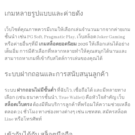
เกมหลายรูปแบบและค่ายดัง
เว็บไซต์คุณภาพควรมีเกมให้เลือกเล่นจำนวนมากจากค่ายเกม
ชั้นนำ เช่น PG Soft, Pragmatic Play, เว็บสล็อต Joker Gaming
หรือค่ายอื่นๆที่มี
เกมสล็อตยอดนิยม 2026
ให้เลือกเล่นได้อย่าง
เต็มอิ่ม การมีตัวเลือกที่หลากหลายทำให้คุณสนุกได้นานและ
สามารถหาเกมที่เข้ากับสไตล์การเล่นของคุณได้
ระบบฝากถอนและการสนับสนุนลูกค้า
ระบบ
ฝากถอนไม่มีขั้นต่ำ
ที่ฉับไว,
เชื่อถือได้ และมีหลายทาง
เลือก (เช่น ธนาคารชั้นนำ, True Wallet) คือหัวใจสำคัญ เว็บ
สล็อตเว็บตรง
ต้องมีทีมบริการลูกค้าที่พร้อมให้ความช่วยเหลือ
ตลอด 24 ชั่วโมง ทางช่องทางต่างๆ เช่น แชทสด, สมัครสล็อต
Line หรือโทรศัพท์