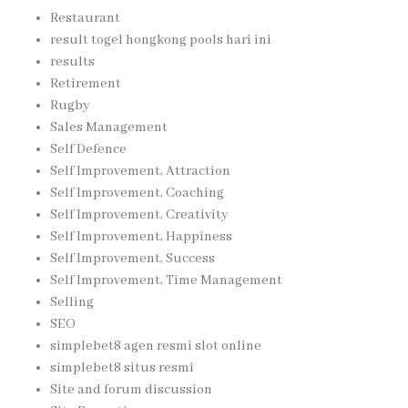
Restaurant
result togel hongkong pools hari ini
results
Retirement
Rugby
Sales Management
Self Defence
Self Improvement, Attraction
Self Improvement, Coaching
Self Improvement, Creativity
Self Improvement, Happiness
Self Improvement, Success
Self Improvement, Time Management
Selling
SEO
simplebet8 agen resmi slot online
simplebet8 situs resmi
Site and forum discussion