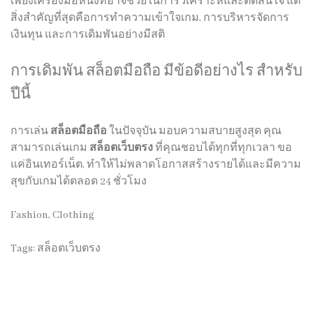
เพียงเครื่องมือหนึ่งที่อาจช่วยในการวิเคราะห์และตัดสินใจ แต่
สิ่งสำคัญที่สุดคือการทำความเข้าใจเกม, การบริหารจัดการ
เงินทุน และการเดิมพันอย่างมีสติ
การเดิมพัน สล็อตมือถือ มีข้อดีอย่างไร สำหรับ
ปีนี้
การเล่น
สล็อตมือถือ
ในปัจจุบัน มอบความสบายสูงสุด คุณ
สามารถเล่นเกม
สล็อตเว็บตรง
ที่คุณชอบได้ทุกที่ทุกเวลา ขอ
แค่อินเทอร์เน็ต, ทำให้ไม่พลาดโอกาสสร้างรายได้และมีความ
สุขกับเกมได้ตลอด 24 ชั่วโมง
Fashion, Clothing
Tags:
สล็อตเว็บตรง