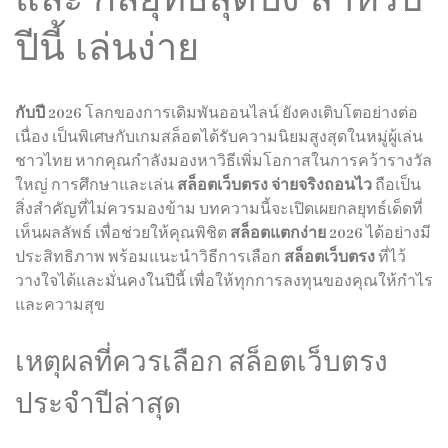
ปีนี้ เล่นง่าย
กับปี 2026
โลกของการเดิมพันออนไลน์ ยังคงเติบโตอย่างต่อ
เนื่อง เป็นพิเศษกับเกมสล็อตได้รับความนิยมสูงสุดในหมู่ผู้เล่น
ชาวไทย หากคุณกำลังมองหาวิธีเพิ่มโอกาสในการคว้ารางวัล
ใหญ่ การศึกษาและเล่น
สล็อตเว็บตรง จ่ายจริงถอนไว
ถือเป็น
สิ่งสำคัญที่ไม่ควรมองข้าม บทความนี้จะเปิดเผยกลยุทธ์เด็ดที่
เห็นผลลัพธ์ เพื่อช่วยให้คุณพิชิต
สล็อตแตกง่าย 2026
ได้อย่างมี
ประสิทธิภาพ พร้อมแนะนำวิธีการเลือก
สล็อตเว็บตรง
ที่ไว้
วางใจได้และมั่นคงในปีนี้ เพื่อให้ทุกการลงทุนของคุณให้กำไร
และความสุข
เหตุผลที่ควรเลือก สล็อตเว็บตรง
ประจำปีล่าสุด