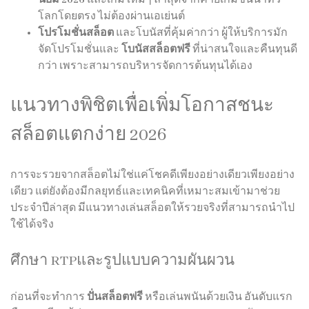
โลกโดยตรง ไม่ต้องผ่านเอเย่นต์
โปรโมชั่นสล็อต
และโบนัสที่คุ้มค่ากว่า ผู้ให้บริการมัก
จัดโปรโมชั่นและ
โบนัสสล็อตฟรี
ที่น่าสนใจและคืนทุนดี
กว่า เพราะสามารถบริหารจัดการต้นทุนได้เอง
แนวทางพิชิตเพื่อเพิ่มโอกาสชนะ
สล็อตแตกง่าย 2026
การจะรวยจากสล็อตไม่ใช่แค่โชคดีเพียงอย่างเดียวเพียงอย่าง
เดียว แต่ยังต้องมีกลยุทธ์และเทคนิคที่เหมาะสมเข้ามาช่วย
ประจำปีล่าสุด มีแนวทางเล่นสล็อตให้รวยจริงที่สามารถนำไป
ใช้ได้จริง
ศึกษา RTPและรูปแบบความผันผวน
ก่อนที่จะทำการ
ปั่นสล็อตฟรี
หรือเล่นพนันด้วยเงิน อันดับแรก