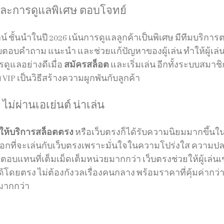
และการดูแลพิเศษ ตอบโจทย์
น์ ชั้นนำในปี 2026 เน้นการดูแลลูกค้าเป็นพิเศษ มีทีมบริกา
ับตอบคำถาม แนะนำ และช่วยแก้ปัญหาของผู้เล่น ทำให้ผู้เล่น
รดูแลอย่างดีเมื่อ
สมัครสล็อต
และเริ่มเล่น อีกทั้งระบบสมาช
 VIP เป็นวิธีสร้างความผูกพันกับลูกค้า
 ไม่ผ่านเอเย่นต์ น่าเล่น
ู้ให้บริการสล็อตตรง
หรือเว็บตรงก็ได้รับความนิยมมากขึ้นใน
เลือกที่จะเล่นกับเว็บตรงเพราะมั่นใจในความโปร่งใส ความป
อบแทนที่เต็มเม็ดเต็มหน่วยมากกว่า เว็บตรงช่วยให้ผู้เล่นเข
้โดยตรง ไม่ต้องกังวลเรื่องคนกลาง พร้อมราคาที่คุ้มค่ากว่
่มากกว่า