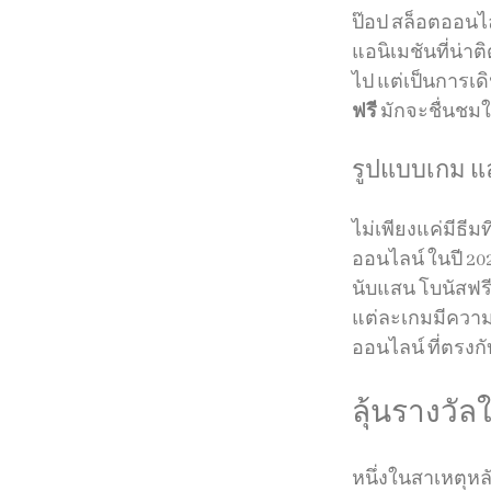
ป๊อป สล็อตออนไล
แอนิเมชันที่น่าต
ไป แต่เป็นการเดิ
ฟรี
มักจะชื่นชม
รูปแบบเกม และ
ไม่เพียงแค่มีธีม
ออนไลน์ ในปี 20
นับแสน โบนัสฟรี
แต่ละเกมมีความท
ออนไลน์ ที่ตรง
ลุ้นรางวัล
หนึ่งในสาเหตุห