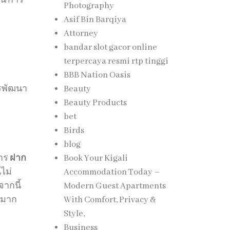
่น การ
Photography
ี
Asif Bin Barqiya
Attorney
bandar slot gacor online
terpercaya resmi rtp tinggi
BBB Nation Oasis
การพัฒนา
Beauty
Beauty Products
bet
Birds
blog
การ
ฝาก
Book Your Kigali
นไม่
Accommodation Today –
ากนี้
Modern Guest Apartments
ตมาก
With Comfort, Privacy &
Style,
Business