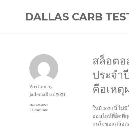
DALLAS CARB TES
สล็อตอ
ประจำป
คือเหตุ
Written by
jademallard5031
May 30, 2026
ในปี 2026 นี้ ไม
0 Comments
ออนไลน์ที่ฮิตที
สนใจของ สล็อตออน