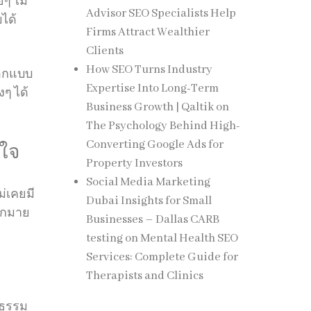
ๆ ไม่
Advisor SEO Specialists Help
บได้
Firms Attract Wealthier
Clients
How SEO Turns Industry
ออกแบบ
Expertise Into Long-Term
งๆ ได้
Business Growth | Qaltik
on
The Psychology Behind High-
Converting Google Ads for
นใจ
Property Investors
Social Media Marketing
่เคยมี
Dubai Insights for Small
มากมาย
Businesses – Dallas CARB
testing
on
Mental Health SEO
Services: Complete Guide for
Therapists and Clinics
นธรรม