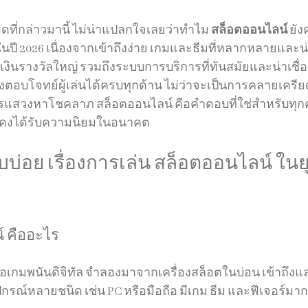
ดที่กล่าวมานี้ ไม่น่าแปลกใจเลยว่าทำไม
สล็อตออนไลน์
ยัง
สุดในปี 2026 เนื่องจากเข้าถึงง่าย เกมและธีมที่หลากหลายและ
ินรางวัลใหญ่ รวมถึงระบบการบริการที่ทันสมัยและน่าเชื่อ
งตอบโจทย์ผู้เล่นได้ครบทุกด้าน ไม่ว่าจะเป็นการคลายเครี
รแสวงหาโชคลาภ สล็อตออนไลน์ คือคำตอบที่ใช่สำหรับทุ
ะยังคงได้รับความนิยมในอนาคต
บบ่อย เรื่องการเล่น สล็อตออนไลน์ ในย
์ คืออะไร
อเกมพนันดิจิทัล จำลองมาจากเครื่องสล็อตในบ่อน เข้าถึงแ
ปกรณ์หลายชนิด เช่น PC หรือมือถือ มีเกม ธีม และฟีเจอร์ม