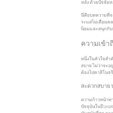
ห
ลัง
ด้วยปัจจัยห
นี่คือบทความที่
ระแสไม่เสื่อมคล
นิยมและสนุกกับ
ความเข้าถึง
หนึ่งในหัวใจสำค
สบาย ไม่ว่าจะอยู
ต้องไปคาสิโนจริ
สะดวกสบาย บน
ความก้าวหน้าทา
ปัจจุบันในปี 2