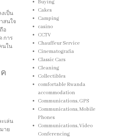
Buying
Cakes
คงเป็น
Camping
น่าสนใจ
casino
ถือ
CCTV
ยด การ
Chauffeur Service
กคนใน
Cinematografia
Classic Cars
Cleaning
ุค
Collectibles
comfortable Rwanda
accommodation
Communications, GPS
Communications, Mobile
Phones
ละเล่น
Communications, Video
ากมาย
Conferencing