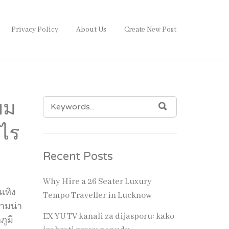
Privacy Policy
About Us
Create New Post
SEARCH
ยม
SEARCH
FOR:
ะไร
Recent Posts
Why Hire a 26 Seater Luxury
เทิง
Tempo Traveller in Lucknow
วามน่า
EX YU TV kanali za dijasporu: kako
ภูมิ