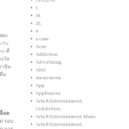
/2023/02
1
16
25
6
สบพบ
a casa
n To
Acne
e ที่
Addiction
างวัล
Advertising
าลุ้น
Altri
คือ
anonymous
App
Appliances
Arts & Entertainment,
Celebrities
ล็อต
Arts & Entertainment, Music
ม่ รอบ
Arts & Entertainment,