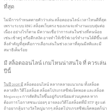
ที่สุด
ไม่มีการกำหนดตายตัวว่าเล่น สล็อตออนไลน์ เวลาไหนดีที่สุด
เพราะระบบ RNG สล็อตเว็บตรง ของเกมจะทำงานแบบสุ่มต่อ
เนื่อง อย่างไรก็ตาม มีความเชื่อว่าการเล่นในช่วงที่คนน้อย
เช่น เช้าตรู่ หรือดึกสงัด อาจทำให้เซิร์ฟเวอร์ทำงานได้ดีขึ้น แต่
สิ่งสำคัญที่สุดคือการเลือกเล่นในช่วงเวลาที่คุณมีสติและมี
สมาธิเต็มร้อย
มี สล็อตออนไลน์ เกมไหนน่าสนใจ ที่ ควรเล่น
ปีนี้
ในปี 2026 มี
สล็อตออนไลน์ หลากหลายแนวเกม ทั้งสล็อต
คลาสสิก วิดีโอสล็อต สล็อตโปรเกรสซีฟแจ็คพอต และสล็อต
Megaways การตัดสินใจขึ้นอยู่กับรสนิยมส่วนบุคคล หาก
ต้องการโอกาสชนะบ่อยๆ อาจลองวิดีโอสล็อตที่มี RTP สูง แต่
ถ้าอยากลุ้นรางวัลใหญ่มากๆ สล็อตโปรเกรสซีฟแจ็คพอตก็น่า