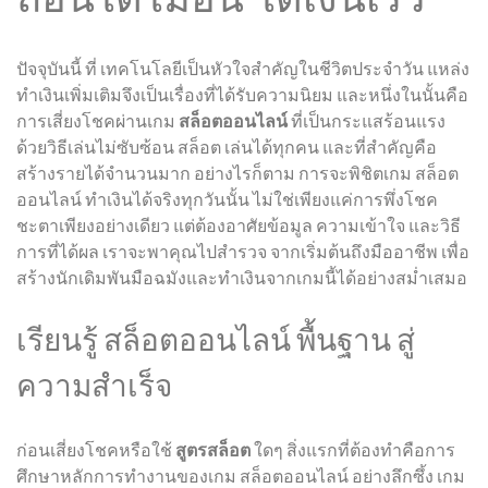
ปัจจุบันนี้ ที่ เทคโนโลยีเป็นหัวใจสำคัญในชีวิตประจำวัน แหล่ง
ทำเงินเพิ่มเติมจึงเป็นเรื่องที่ได้รับความนิยม และหนึ่งในนั้นคือ
การเสี่ยงโชคผ่านเกม
สล็อตออนไลน์
ที่เป็นกระแสร้อนแรง
ด้วยวิธีเล่นไม่ซับซ้อน สล็อต เล่นได้ทุกคน และที่สำคัญคือ
สร้างรายได้จำนวนมาก อย่างไรก็ตาม การจะพิชิตเกม สล็อต
ออนไลน์ ทำเงินได้จริงทุกวันนั้น ไม่ใช่เพียงแค่การพึ่งโชค
ชะตาเพียงอย่างเดียว แต่ต้องอาศัยข้อมูล ความเข้าใจ และวิธี
การที่ได้ผล เราจะพาคุณไปสำรวจ จากเริ่มต้นถึงมืออาชีพ เพื่อ
สร้างนักเดิมพันมือฉมังและทำเงินจากเกมนี้ได้อย่างสม่ำเสมอ
เรียนรู้ สล็อตออนไลน์ พื้นฐาน สู่
ความสำเร็จ
ก่อนเสี่ยงโชคหรือใช้
สูตรสล็อต
ใดๆ สิ่งแรกที่ต้องทำคือการ
ศึกษาหลักการทำงานของเกม สล็อตออนไลน์ อย่างลึกซึ้ง เกม