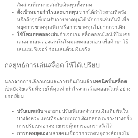
สัดส่วนที่เหมาะสมกับเงินทุนทั้งหมด
ตั้งเป้าหมายกำไรและขาดทุน
หากได้กำไรตามที่หวัง
หรือถึงจุดที่ยอมรับการขาดทุนได้ พักการเล่นทันที เพื่อ
หยุดการขาดทุนเพิ่ม หรือการขาดทุนไปมากกว่าเดิม
ใช้โหมดทดลองเล่น
ถ้าเจอเกม สล็อตออนไลน์ ที่ไม่เคย
เล่นมาก่อน ลองเล่นในโหมดทดลองก่อน เพื่อศึกษาวิธี
เล่นและฟีเจอร์ ก่อนเล่นด้วยเงินจริง
กลยุทธ์การเล่นสล็อต ให้ได้เปรียบ
นอกจากการเลือกเกมและการเดินเงินแล้ว
เทคนิคปั่นสล็อต
เป็นปัจจัยเสริมที่ช่วยให้คุณทำกำไรจาก สล็อตออนไลน์ อย่าง
ยอดเยี่ยม
ปรับเบทสลับ
พยายามปรับเพิ่มลดจำนวนเงินเดิมพันใน
บางจังหวะ แทนที่จะลงเบทเท่าเดิมตลอด เพราะบางครั้ง
การปรับเบทอาจช่วยกระตุ้นการออกรางวัลได้
การกดหยุดเอง
หลายคนเชื่อว่าการกดหยุดวงล้อเองไม่