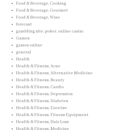
Food & Beverage, Cooking
Food & Beverage, Gourmet
Food & Beverage, Wine
forecast
gambling site, poker, online casinı
Games
games online
general
Health
Health & Fitness, Acne
Health & Fitness, Alternative Medicine
Health & Fitness, Beauty
Health & Fitness, Cardio
Health & Fitness, Depression
Health & Fitness, Diabetes
Health & Fitness, Exercise
Health & Fitness, Fitness Equipment
Health & Fitness, Hair Loss
Health & Fitness, Medicine