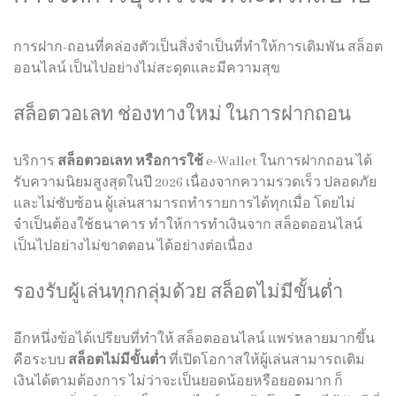
การฝาก-ถอนที่คล่องตัวเป็นสิ่งจำเป็นที่ทำให้การเดิมพัน สล็อต
ออนไลน์ เป็นไปอย่างไม่สะดุดและมีความสุข
สล็อตวอเลท ช่องทางใหม่ ในการฝากถอน
บริการ
สล็อตวอเลท
หรือการใช้
e-Wallet ในการฝากถอน ได้
รับความนิยมสูงสุดในปี 2026 เนื่องจากความรวดเร็ว ปลอดภัย
และไม่ซับซ้อน ผู้เล่นสามารถทำรายการได้ทุกเมื่อ โดยไม่
จำเป็นต้องใช้ธนาคาร ทำให้การทำเงินจาก สล็อตออนไลน์
เป็นไปอย่างไม่ขาดตอน ได้อย่างต่อเนื่อง
รองรับผู้เล่นทุกกลุ่มด้วย สล็อตไม่มีขั้นต่ำ
อีกหนึ่งข้อได้เปรียบที่ทำให้ สล็อตออนไลน์ แพร่หลายมากขึ้น
คือระบบ
สล็อตไม่มีขั้นต่ำ
ที่เปิดโอกาสให้ผู้เล่นสามารถเติม
เงินได้ตามต้องการ ไม่ว่าจะเป็นยอดน้อยหรือยอดมาก ก็