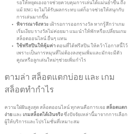
รอให้หยุดเองอาจช่วยควบคุมการเล่นได้แม่นยำขึ้น ถึง
แม้ RNG จะไม่ได้รับผลกระทบ แต่ก็อาจช่วยให้สนุกกับ
การเล่นมากขึ้น
พิจารณาจังหวะ
เฝ้ารอการออกรางวัล หากรู้สึกว่าเกม
เริ่มเงียบ รางวัลไม่ค่อยมา แนะนำให้พักหรือเปลี่ยนเกม
สล็อตออนไลน์ อื่นๆ แทน
ใช้ฟรีสปินให้คุ้มค่า
ตอนที่ได้ฟรีสปิน ให้คว้าโอกาสนี้ไว้
เพราะเป็นการหมุนที่ไม่ต้องลงทุนเพิ่มและมักจะมีตัว
คูณหรือลูกเล่นใหม่ๆช่วยเพิ่มกำไร
ตามล่า สล็อตแตกบ่อย และ เกม
สล็อตทำกำไร
ความใฝ่ฝันสูงสุด สล็อตออนไลน์ ทุกคนคือการเจอ
สล็อตแตก
ง่าย
และ
เกมสล็อตได้เงินจริง
ซึ่งปัจจัยเหล่านี้มาจากการเลือก
ผู้ให้บริการและโปรโมชั่นที่เหมาะสม