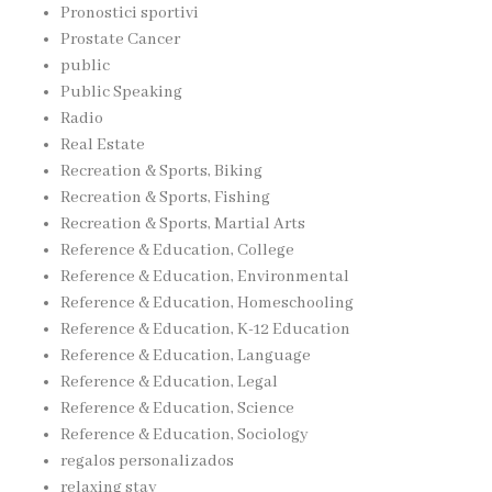
Pronostici sportivi
Prostate Cancer
public
Public Speaking
Radio
Real Estate
Recreation & Sports, Biking
Recreation & Sports, Fishing
Recreation & Sports, Martial Arts
Reference & Education, College
Reference & Education, Environmental
Reference & Education, Homeschooling
Reference & Education, K-12 Education
Reference & Education, Language
Reference & Education, Legal
Reference & Education, Science
Reference & Education, Sociology
regalos personalizados
relaxing stay