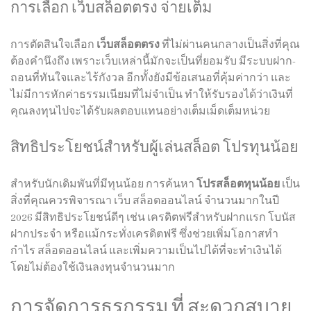
การเลือก เว็บสล็อตตรง จ่ายเต็ม
การตัดสินใจเลือก
เว็บสล็อต
ตรง
ที่ไม่ผ่านคนกลางเป็นสิ่งที่คุณ
ต้องคำนึงถึง เพราะเว็บเหล่านี้มักจะเป็นท
ี่ยอมรับ
มีระบบฝาก-
ถอนที่ทันใจและไร้กังวล อีกทั้งยังมีข้อเสนอที่คุ้มค่ากว่า และ
ไม่มีการหักค่าธรรมเนียมที่ไม่จำเป็น ทำให้รับรองได้ว่าเงินที่
คุณลงทุนไปจะได้รับผลตอบแทนอย่างเต็มเม็ดเต็มหน่วย
สิทธิประโยชน์สำหรับผู้เล่นสล็อต โปรทุนน้อย
สำหรับนักเดิมพันที่มีทุนน้อย การค้นหา
โปรสล็อตทุนน้อย
เป็น
สิ่งที่คุณควรพิจารณา เว็บ สล็อตออนไลน์ จำนวนมากในปี
2026 มีสิทธิประโยชน์ดีๆ เช่น เครดิตฟรีสำหรับฝากแรก โบนัส
ฝากประจำ หรือแม้กระทั่งเครดิตฟรี ซึ่งช่วยเพิ่มโอกาสทำ
กำไร สล็อตออนไลน์ และเพิ่มความเป็นไปได้ที่จะทำเงินได้
โดยไม่ต้องใช้เงินลงทุนจำนวนมาก
การจัดการธุรกรรม ที่ สะดวกสบาย