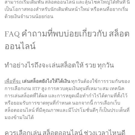
สามารถเริ่มเดิมพัน สล็อตออนไลน์ และลุ้นโชคใหญ่ได้ทันที นี่
เป็นโอกาสทองสำหรับนักเดิมพันหน้าใหม่ หรือคนที่อยากเริ่ม
ด้วยเงินจำนวนน้อยก่อน
FAQ คำถามที่พบบ่อยเกี่ยวกับ สล็อต
ออนไลน์
ทำอย่างไรถึงจะเล่นสล็อตให้ รวย ทุกวัน
เพื่อที่จะ
เล่นสล็อตยังไงให้ได้เงิน
ทุกวันต้องใช้การรวมกันของ
การเลือกเกม RTP สูง การควบคุมเงินทุนที่เหมาะสม เทคนิค
การเล่นสล็อตที่ได
้ผล
และการหยุดเมื่อทำกำไรได้ตามที่ตั้งไว้
หรือยอมรับการขาดทุนที่กำหนด นอกจากนี้ การเลือกเว็บ
สล็อตออนไลน์ ที่มีคุณภาพและมีโปรโมชั่นดีๆ ก็เป็นประเด็นที่
มองข้ามไม่ได้
ควรเลือกเล่น สล็อตออนไลน์ ช่วงเวลาไหนดี