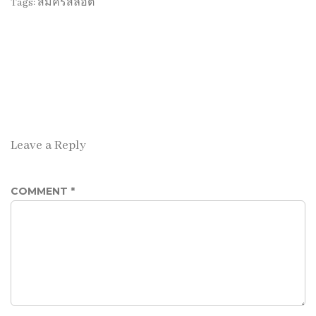
Tags:
สมัครสล็อต
Leave a Reply
COMMENT
*