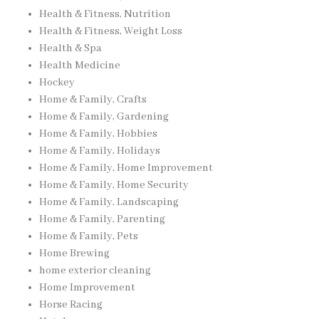
Health & Fitness, Nutrition
Health & Fitness, Weight Loss
Health & Spa
Health Medicine
Hockey
Home & Family, Crafts
Home & Family, Gardening
Home & Family, Hobbies
Home & Family, Holidays
Home & Family, Home Improvement
Home & Family, Home Security
Home & Family, Landscaping
Home & Family, Parenting
Home & Family, Pets
Home Brewing
home exterior cleaning
Home Improvement
Horse Racing