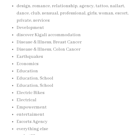
design, romance, relationship, agency, tattoo, nailart,
dance, club, sensual, professional, girls, woman, escort,
private, services
Development
discover Kigali accommodation
Disease & Illness, Breast Cancer
Disease & Illness, Colon Cancer
Earthquakes
Economics
Education
Education, School
Education, School
Electric Bikes
Electrical
Empowerment
entertaiment
Escorts Agency
everything else