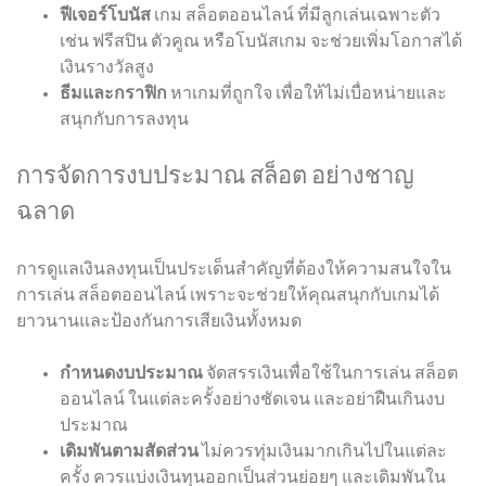
ฟีเจอร์โบนัส
เกม สล็อตออนไลน์ ที่มีลูกเล่นเฉพาะตัว
เช่น ฟรีสปิน ตัวคูณ หรือโบนัสเกม จะช่วยเพิ่มโอกาสได้
เงินรางวัลสูง
ธีมและกราฟิก
หาเกมที่ถูกใจ เพื่อให้ไม่เบื่อหน่ายและ
สนุกกับการลงทุน
การจัดการงบประมาณ สล็อต อย่างชาญ
ฉลาด
การดูแลเงินลงทุนเป็นประเด็นสำคัญที่ต้องให้ความสนใจใน
การเล่น สล็อตออนไลน์ เพราะจะช่วยให้คุณสนุกกับเกมได้
ยาวนานและป้องกันการเสียเงินทั้งหมด
กำหนดงบประมาณ
จัดสรรเงินเพื่อใช้ในการเล่น สล็อต
ออนไลน์ ในแต่ละครั้งอย่างชัดเจน และอย่าฝืนเกินงบ
ประมาณ
เดิมพันตามสัดส่วน
ไม่ควรทุ่มเงินมากเกินไปในแต่ละ
ครั้ง ควรแบ่งเงินทุนออกเป็นส่วนย่อยๆ และเดิมพันใน