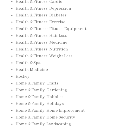
Health & Fitness, Cardio
Health & Fitness, Depression
Health & Fitness, Diabetes
Health & Fitness, Exercise
Health & Fitness, Fitness Equipment
Health & Fitness, Hair Loss
Health & Fitness, Medicine
Health & Fitness, Nutrition
Health & Fitness, Weight Loss
Health & Spa
Health Medicine
Hockey
Home & Family, Crafts
Home & Family, Gardening
Home & Family, Hobbies
Home & Family, Holidays
Home & Family, Home Improvement
Home & Family, Home Security
Home & Family, Landscaping