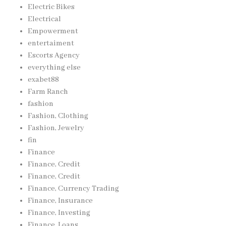
Electric Bikes
Electrical
Empowerment
entertaiment
Escorts Agency
everything else
exabet88
Farm Ranch
fashion
Fashion, Clothing
Fashion, Jewelry
fin
Finance
Finance, Credit
Finance, Credit
Finance, Currency Trading
Finance, Insurance
Finance, Investing
Finance, Loans