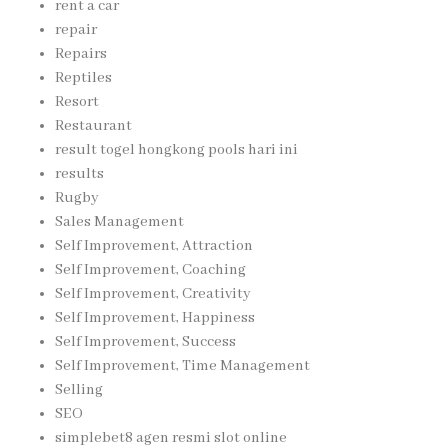
rent a car
repair
Repairs
Reptiles
Resort
Restaurant
result togel hongkong pools hari ini
results
Rugby
Sales Management
Self Improvement, Attraction
Self Improvement, Coaching
Self Improvement, Creativity
Self Improvement, Happiness
Self Improvement, Success
Self Improvement, Time Management
Selling
SEO
simplebet8 agen resmi slot online