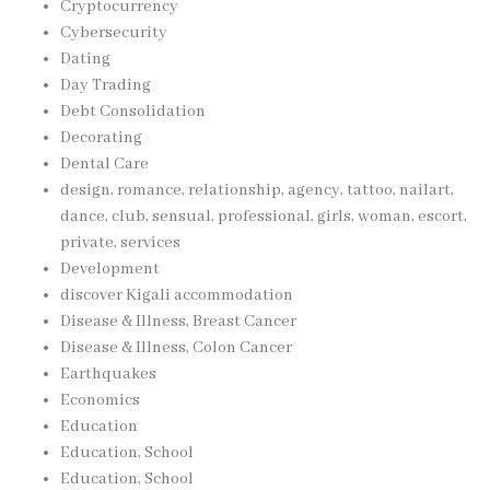
Cryptocurrency
Cybersecurity
Dating
Day Trading
Debt Consolidation
Decorating
Dental Care
design, romance, relationship, agency, tattoo, nailart,
dance, club, sensual, professional, girls, woman, escort,
private, services
Development
discover Kigali accommodation
Disease & Illness, Breast Cancer
Disease & Illness, Colon Cancer
Earthquakes
Economics
Education
Education, School
Education, School