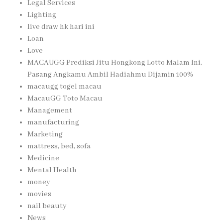
Legal Services
Lighting
live draw hk hari ini
Loan
Love
MACAUGG Prediksi Jitu Hongkong Lotto Malam Ini,
Pasang Angkamu Ambil Hadiahmu Dijamin 100%
macaugg togel macau
MacauGG Toto Macau
Management
manufacturing
Marketing
mattress, bed, sofa
Medicine
Mental Health
money
movies
nail beauty
News