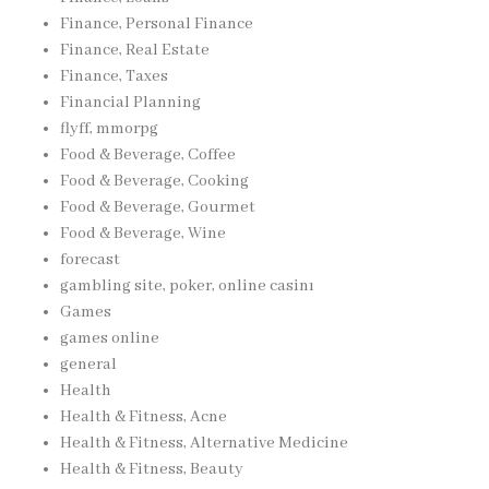
Finance, Personal Finance
Finance, Real Estate
Finance, Taxes
Financial Planning
flyff, mmorpg
Food & Beverage, Coffee
Food & Beverage, Cooking
Food & Beverage, Gourmet
Food & Beverage, Wine
forecast
gambling site, poker, online casinı
Games
games online
general
Health
Health & Fitness, Acne
Health & Fitness, Alternative Medicine
Health & Fitness, Beauty