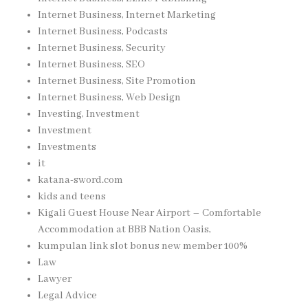
Internet Business, Internet Marketing
Internet Business, Podcasts
Internet Business, Security
Internet Business, SEO
Internet Business, Site Promotion
Internet Business, Web Design
Investing, Investment
Investment
Investments
it
katana-sword.com
kids and teens
Kigali Guest House Near Airport – Comfortable
Accommodation at BBB Nation Oasis,
kumpulan link slot bonus new member 100%
Law
Lawyer
Legal Advice