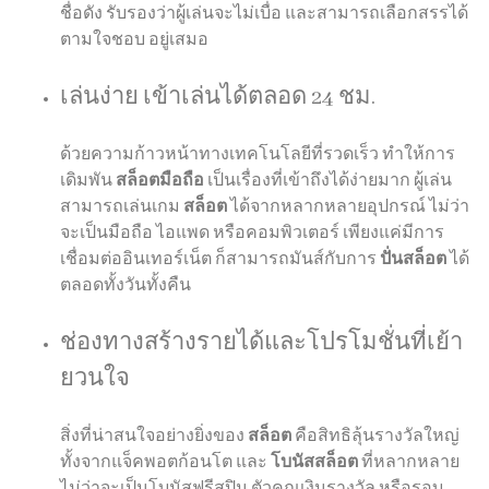
ชื่อดัง รับรองว่าผู้เล่นจะไม่เบื่อ และสามารถเลือกสรรได้
ตามใจชอบ อยู่เสมอ
เล่นง่าย เข้าเล่นได้ตลอด 24 ชม.
ด้วยความก้าวหน้าทางเทคโนโลยีที่รวดเร็ว ทำให้การ
เดิมพัน
สล็อตมือถือ
เป็นเรื่องที่เข้าถึงได้ง่ายมาก ผู้เล่น
สามารถเล่นเกม
สล็อต
ได้จากหลากหลายอุปกรณ์ ไม่ว่า
จะเป็นมือถือ ไอแพด หรือคอมพิวเตอร์ เพียงแค่มีการ
เชื่อมต่ออินเทอร์เน็ต ก็สามารถมันส์กับการ
ปั่นสล็อต
ได้
ตลอดทั้งวันทั้งคืน
ช่องทางสร้างรายได้และโปรโมชั่นที่เย้า
ยวนใจ
สิ่งที่น่าสนใจอย่างยิ่งของ
สล็อต
คือสิทธิลุ้นรางวัลใหญ่
ทั้งจากแจ็คพอตก้อนโต และ
โบนัสสล็อต
ที่หลากหลาย
ไม่ว่าจะเป็นโบนัสฟรีสปิน ตัวคูณเงินรางวัล หรือรอบ