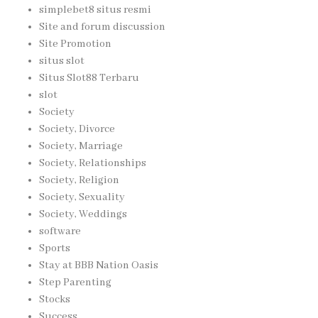
simplebet8 situs resmi
Site and forum discussion
Site Promotion
situs slot
Situs Slot88 Terbaru
slot
Society
Society, Divorce
Society, Marriage
Society, Relationships
Society, Religion
Society, Sexuality
Society, Weddings
software
Sports
Stay at BBB Nation Oasis
Step Parenting
Stocks
Success