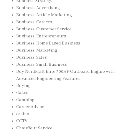
Business Strategy
Business, Advertising
Business, Article Marketing
Business, Careers
Business, Customer Service
Business, Entrepreneurs
Business, Home Based Business
Business, Marketing
Business, Sales
Business, Small Business
Buy Nordkraft Elite 300HP Outboard Engine with
Advanced Engineering Features
Buying
Cakes
Camping
Career Advise
casino
CCTV
Chauffeur Service