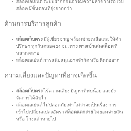
สล็อตเอเย่นต์ ระบบฝากถอนอาจมีความล่าช้า หรือ เว็บ
สล็อต มีขั้นตอนที่ยุ่งยากกว่า
ด้านการบริการลูกค้า
สล็อตเว็บตรง
มีผู้เชี่ยวชาญ พร้อมช่วยเหลือและให้คำ
ปรึกษา ทุกวันตลอด 24 ชม. ทาง
ทางเข้าเล่นสล็อต
ที่
หลากหลาย
สล็อตเอเย่นต์ การสนับสนุนอาจจำกัด หรือ ติดต่อยาก
ความเสี่ยงและปัญหาที่อาจเกิดขึ้น
สล็อตเว็บตรง
ไร้ความเสี่ยง ปัญหาที่พบน้อย และยัง
จัดการได้ฉับไว
สล็อตเอเย่นต์ ไม่ปลอดภัยเท่า ไม่ว่าจะเป็นเรื่อง การ
เข้าไปเปลี่ยนแปลงอัตรา
สล็อตแตกง่าย
ไม่ยอมจ่ายเงิน
หรือ โกงแล้วหายไป