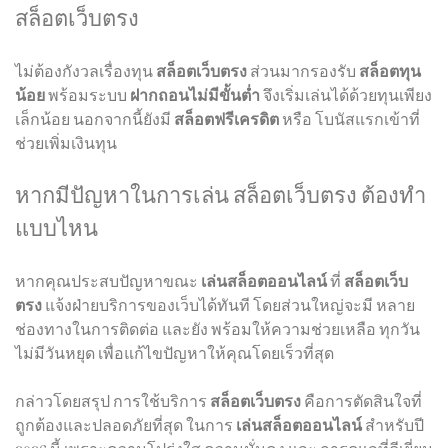
สล็อตเว็บตรง
ไม่ต้องกังวลเรื่องทุน
สล็อตเว็บตรง
ส่วนมากรองรับ
สล็อตทุน
น้อย
พร้อมระบบ
ฝากถอนไม่มีขั้นต่ำ
จึงเริ่มเล่นได้ด้วยทุนเพียง
เล็กน้อย นอกจากนี้ยังมี
สล็อตฟรีเครดิต
หรือ โบนัสแรกเข้าที่
ช่วยเพิ่มเงินทุน
หากมีปัญหาในการเล่น สล็อตเว็บตรง ต้องทำ
แบบไหน
หากคุณประสบปัญหาขณะ
เล่นสล็อตออนไลน์
ที่
สล็อตเว็บ
ตรง
แจ้งฝ่ายบริการของเว็บได้ทันที โดยส่วนใหญ่จะมี หลาย
ช่องทางในการติดต่อ และยัง พร้อมให้ความช่วยเหลือ ทุกวัน
ไม่มีวันหยุด เพื่อแก้ไขปัญหาให้คุณโดยเร็วที่สุด
กล่าวโดยสรุป การใช้บริการ
สล็อตเว็บตรง
คือการตัดสินใจที่
ถูกต้องและปลอดภัยที่สุด ในการ
เล่นสล็อตออนไลน์
สำหรับปี