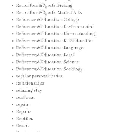
Recreation & Sports, Fishing
Recreation & Sports, Martial Arts
Reference & Education, College
Reference & Education, Environmental
Reference & Education, Homeschooling
Reference & Education, K-12 Education
Reference & Education, Language
Reference & Education, Legal
Reference & Education, Science
Reference & Education, Sociology
regalos personalizados
Relationships
relaxing stay
rent a car
repair
Repairs
Reptiles
Resort