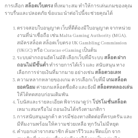
การเลือก
สล็อตเว็บตรง
ที่เหมาะสม ทำให้การเล่นเกมของคุณ
ราบรื่นและปลอดภัย ข้อแนะนำต่อไปนี้จะช่วยคุณได้
ตรวจสอบใบอนุญาต เว็บที่ดีต้องมีใบอนุญาต จากหน่วย
งานที่น่าเชื่อถือ เช่น Malta Gaming Authority (MGA),
สมัครสล็อต สล็อตเว็บตรง UK Gambling Commission
(UKGC) หรือ Curacao eGaming เป็นต้น
ระบบฝากถอนอัตโนมัติ เลือกเว็บที่มีระบบ
สล็อต ฝาก
ถอนไม่มีขั้นต่ำ
ทำรายการได้เร็ว และ สนับสนุน ทาง
เลือกการจ่ายเงินที่มากมาย อย่างเช่น
สล็อตวอเลท
ความหลากหลายของเกม ควรเลือกเว็บที่มี
เกมสล็อต
ยอดนิยม
ค่ายเกมสล็อตชื่อดัง และยังมี
สล็อตทดลองเล่น
ให้ได้ทดสอบก่อนเดิมพัน
โบนัสและรายละเอียด พิจารณาดูว่า
โปรโมชั่นสล็อต
เหมาะสมหรือไม่ ถอนเงินได้จริงตามกติกา
การสนับสนุนลูกค้า ควรมีช่องทางติดต่อที่ครบครัน และ
มีทีมงานพร้อมให้ความช่วยเหลือ ทุกวันไม่มีหยุด
คำบอกเล่าจากสมาชิก ค้นหารีวิวและฟีดแบ็ก จาก