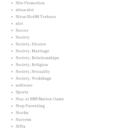
Site Promotion
situs slot
Situs Slot88 Terbaru
slot
Soccer
Society
Society, Divorce
Society, Marriage
Society, Relationships
Society, Religion
Society, Sexuality
Society, Weddings
software
Sports
Stay at BBB Nation Oasis
Step Parenting
Stocks
Success
SUVs