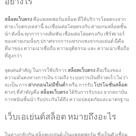
อย่างไร
สล็อตเว็บตรง
คือแพลตฟอร์มสล็อต ที่ให้บริการโดยตรงจาก
ค่าย เว็บตรงเหล่านี้ จะเชื่อมต่อโดยตรงกับ ค่ายเกมสล็อตชั้น
นำ ดังนั้น ทุกการวางเดิมพัน เชื่อมต่อโดยตรงกับ เซิร์ฟเวอร์
ของค่ายเกมนั้นๆ ปราศจากการแทรกแซงจากเอเย่นต์ นี่คือ
ที่มาของ ความน่าเชื่อถือ ความยุติธรรม และ ความน่าเชื่อถือ
ที่สูงกว่า
จุดเด่นสำคัญ ในการใช้บริการ
สล็อตเว็บตรง
คือเรื่องของ
ความมั่นคงทางการเงิน รวมถึง ระบบการเงินที่รวดเร็ว ไม่ว่า
จะเป็น การ
ฝากถอนไม่มีขั้นต่ำ
หรือ การรับ
โปรโมชั่นสล็อต
ต่างๆ ที่สำคัญคือ
สล็อตเว็บตรง
ได้รับการรับรอง จากสถาบัน
การพนันชั้นนำ รับประกันได้ถึง ความปลอดภัยและมาตรฐาน
เว็บเอเย่นต์สล็อต หมายถึงอะไร
ในทางกลับกัน สล็อตเอเย่นต์ เป็นแพลตฟอร์ม ซึ่งเป็นตัวเชื่อม