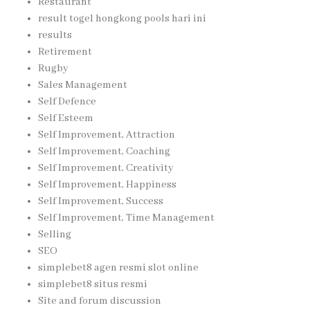
Restaurant
result togel hongkong pools hari ini
results
Retirement
Rugby
Sales Management
Self Defence
Self Esteem
Self Improvement, Attraction
Self Improvement, Coaching
Self Improvement, Creativity
Self Improvement, Happiness
Self Improvement, Success
Self Improvement, Time Management
Selling
SEO
simplebet8 agen resmi slot online
simplebet8 situs resmi
Site and forum discussion