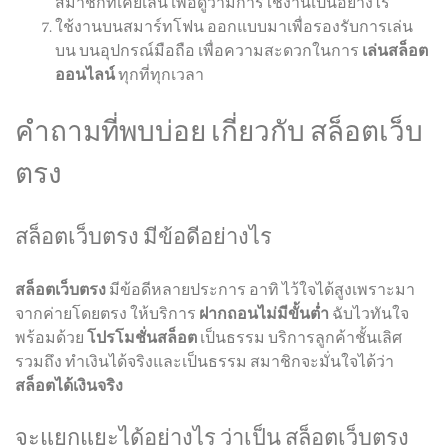
สมาชิกที่เคยเล่น เพื่อดูว่ามีการใช้งานเป็นอย่างไร
ใช้งานบนสมาร์ทโฟน ออกแบบมาเพื่อรองรับการเล่น
บน บนอุปกรณ์มือถือ เพื่อความสะดวกในการ
เล่นสล็อต
ออนไลน์
ทุกที่ทุกเวลา
คำถามที่พบบ่อย เกี่ยวกับ สล็อตเว็บ
ตรง
สล็อตเว็บตรง มีข้อดีอย่างไร
สล็อตเว็บตรง
มีข้อดีหลายประการ อาทิ ไว้ใจได้สูงเพราะมา
จากค่ายโดยตรง ให้บริการ
ฝากถอนไม่มีขั้นต่ำ
ฉับไวทันใจ
พร้อมด้วย
โปรโมชั่นสล็อต
เป็นธรรม บริการลูกค้าชั้นเลิศ
รวมถึง ทำเงินได้จริงและเป็นธรรม สมาชิกจะมั่นใจได้ว่า
สล็อตได้เงินจริง
จะแยกแยะได้อย่างไร ว่าเป็น สล็อตเว็บตรง