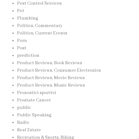
Pest Control Services
Pet
Plumbing
Politics, Commentary
Politics, Current Events
Porn
Post
prediction
Product Reviews, Book Reviews
Product Reviews, Consumer Electronics
Product Reviews, Movie Reviews
Product Reviews, Music Reviews
Pronostici sportivi
Prostate Cancer
public
Public Speaking
Radio
Real Estate
Recreation & Sports, Biking